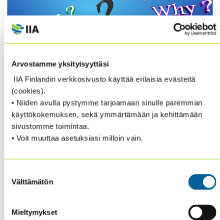
ROOT CAUSE ANALYSIS FOR INTERNAL AUDIT
Arvostamme yksityisyyttäsi
IIA Finlandin verkkosivusto käyttää erilaisia evästeitä
This article provides a crash course in the key points concerning
(cookies).
RCA, root cause analysis for internal audit teams. It may also be
• Niiden avulla pystymme tarjoamaan sinulle paremman
of interest for those in risk, compliance and other functions.
käyttökokemuksen, sekä ymmärtämään ja kehittämään
sivustomme toimintaa.
Read the whole article from here.
• Voit muuttaa asetuksiasi milloin vain.
Writer: James C Paterson, CIA.
Suostumuksen
Välttämätön
valinta
Mieltymykset