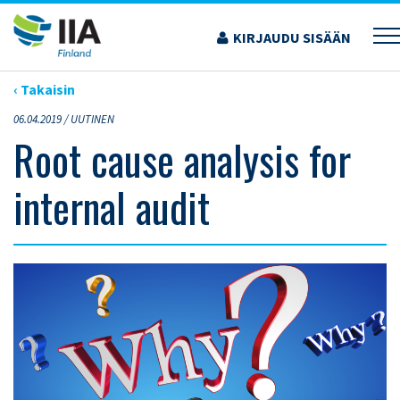
Siirry
sisältöön
KIRJAUDU SISÄÄN
›
ARTIKKELIT
›
ROOT CAUSE ANALYSIS FOR INTERNAL AUDIT
‹ Takaisin
06.04.2019 /
UUTINEN
Root cause analysis for
internal audit