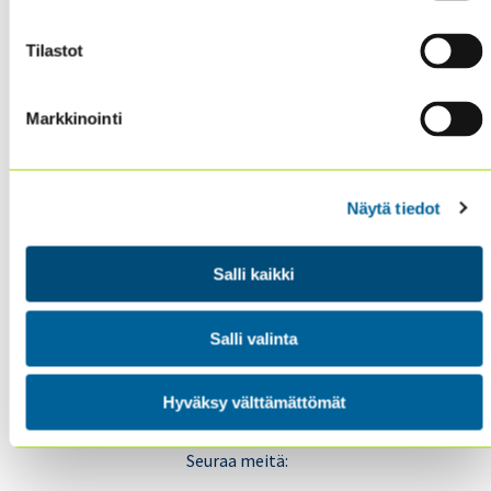
Sisäiset tarkastajat ry / Oy Inreviso Ab
Tilastot
Energiakuja 3
FI 00180 Helsinki
Markkinointi
Tel. +358 (0)50 505 6669
SISÄINEN TARKASTUS
Näytä tiedot
KOULUTUS & TAPAHTUMAT
AJANKOHTAISTA
Salli kaikki
YHDISTYS
YHTEYSTIEDOT
Salli valinta
TIETOSUOJA JA EVÄSTEET
Hyväksy välttämättömät
LinkedIn
X
Seuraa meitä:
(Twitter)