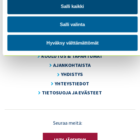
Sisäiset tarkastajat ry / Oy Inreviso Ab
Salli kaikki
Energiakuja 3
FI 00180 Helsinki
Salli valinta
Tel. +358 (0)50 505 6669
Hyväksy välttämättömät
SISÄINEN TARKASTUS
KOULUTUS & TAPAHTUMAT
AJANKOHTAISTA
YHDISTYS
YHTEYSTIEDOT
TIETOSUOJA JA EVÄSTEET
LinkedIn
X
Seuraa meitä:
(Twitter)