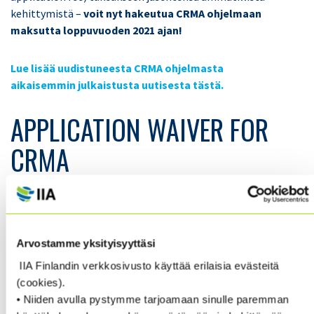
kehittymistä –
voit nyt hakeutua CRMA ohjelmaan
maksutta loppuvuoden 2021 ajan!
Lue lisää uudistuneesta CRMA ohjelmasta
aikaisemmin julkaistusta uutisesta tästä.
APPLICATION WAIVER FOR
CRMA
The IIA is focused on providing internal audit
practitioners with opportunities to gain, strengthen,
and showcase their risk management assurance
Arvostamme yksityisyyttäsi
capabilities.
IIA Finlandin verkkosivusto käyttää erilaisia evästeitä
(cookies).
We are pleased to announce that candidates can apply
• Niiden avulla pystymme tarjoamaan sinulle paremman
into the new CRMA program and register for the exam