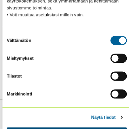
käyttökokemuksen, sekä ymmärtämään ja kehittämään
now and their
application fee will be waived through
sivustomme toimintaa.
31 December 2021.
Testing for the new exam will start
• Voit muuttaa asetuksiasi milloin vain.
in October.
Suostumuksen
Välttämätön
valinta
Mieltymykset
Tilastot
Markkinointi
Näytä tiedot