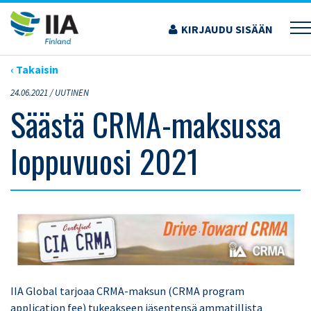
Siirry
sisältöön
KIRJAUDU SISÄÄN
›
ARTIKKELIT
›
SÄÄSTÄ CRMA-MAKSUSSA LOPPUVUOSI 2021
‹ Takaisin
24.06.2021 /
UUTINEN
Säästä CRMA-maksussa
loppuvuosi 2021
IIA Global tarjoaa CRMA-maksun (CRMA program
application fee) tukeakseen jäsentensä ammatillista