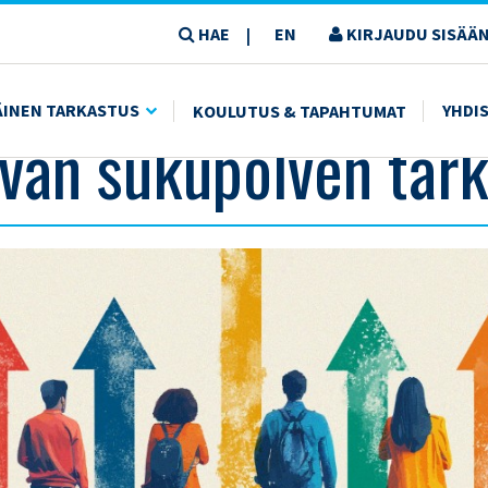
HAE
EN
KIRJAUDU SISÄÄN
|
ÄINEN TARKASTUS
YHDI
KOULUTUS & TAPAHTUMAT
van sukupolven tark