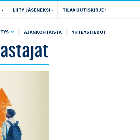
 ›
LIITY JÄSENEKSI ›
TILAA UUTISKIRJE ›
STYS
AJANKOHTAISTA
YHTEYSTIEDOT
astajat