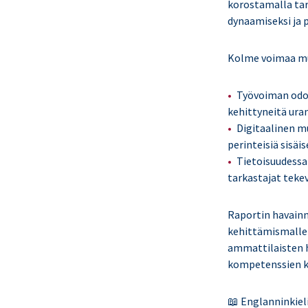
korostamalla tar
dynaamiseksi ja 
Kolme voimaa mu
Työvoiman odotu
kehittyneitä ura
Digitaalinen mu
perinteisiä sisäi
Tietoisuudessa 
tarkastajat teke
Raportin havainno
kehittämismallei
ammattilaisten 
kompetenssien k
📖 Englanninkiel