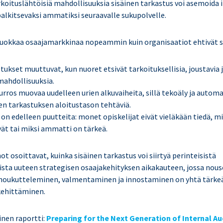
koituslähtöisiä mahdollisuuksia sisäinen tarkastus voi asemoida 
palkitsevaksi ammatiksi seuraavalle sukupolvelle.
okkaa osaajamarkkinaa nopeammin kuin organisaatiot ehtivät s
kset muuttuvat, kun nuoret etsivät tarkoituksellisia, joustavia 
mahdollisuuksia.
rros muovaa uudelleen urien alkuvaiheita, sillä tekoäly ja autom
sen tarkastuksen aloitustason tehtäviä.
on edelleen puutteita: monet opiskelijat eivät vieläkään tiedä, mi
vät tai miksi ammatti on tärkeä.
t osoittavat, kuinka sisäinen tarkastus voi siirtyä perinteisistä
sta uuteen strategisen osaajakehityksen aikakauteen, jossa nous
houkutteleminen, valmentaminen ja innostaminen on yhtä tärkeä
ehittäminen.
inen raportti:
Preparing for the Next Generation of Internal Au