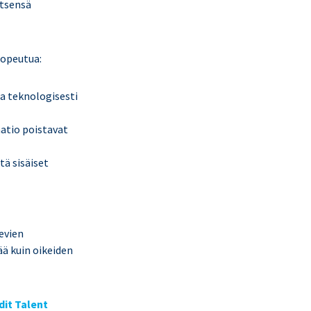
itsensä
opeutua:
ja teknologisesti
aatio poistavat
tä sisäiset
evien
ä kuin oikeiden
dit Talent