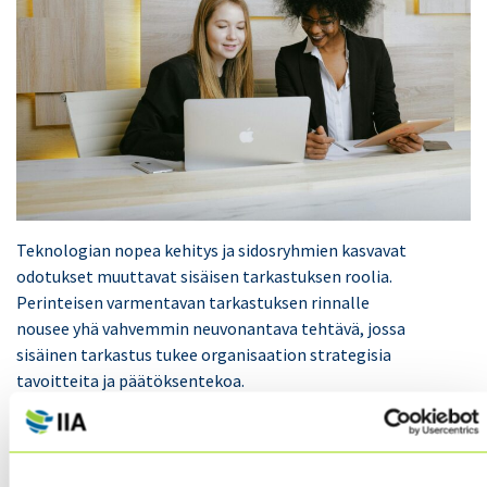
Teknologian nopea kehitys ja sidosryhmien kasvavat
odotukset muuttavat sisäisen tarkastuksen roolia.
Perinteisen varmentavan tarkastuksen rinnalle
nousee yhä vahvemmin neuvonantava tehtävä, jossa
sisäinen tarkastus tukee organisaation strategisia
tavoitteita ja päätöksentekoa.
The Institute of Internal Auditors
(IIA) ennakoi Vision
2035 -raportissaan, että tulevaisuudessa sisäiset