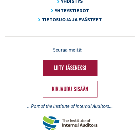
YHDISTYS
YHTEYSTIEDOT
TIETOSUOJA JA EVÄSTEET
LinkedIn
X
Seuraa meitä:
(Twitter)
LIITY JÄSENEKSI
KIRJAUDU SISÄÄN
...Part of the Institute of Internal Auditors...