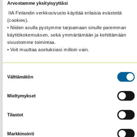
tarkastajat käyttävät merkittävästi enemmän aikaa
Arvostamme yksityisyyttäsi
neuvonantaviin palveluihin. Muutos vaikuttaa
IIA Finlandin verkkosivusto käyttää erilaisia evästeitä
riskienarviointiin, tarkastusprosessiin, raportointiin
(cookies).
sekä osaamisvaatimuksiin – liiketoimintaymmärrys ja
• Niiden avulla pystymme tarjoamaan sinulle paremman
teknologian hyödyntäminen korostuvat entisestään.
käyttökokemuksen, sekä ymmärtämään ja kehittämään
sivustomme toimintaa.
Muutokseen liittyy myös haasteita, kuten resurssien
• Voit muuttaa asetuksiasi milloin vain.
riittävyys, ajankäyttö sekä riippumattomuuden
säilyttäminen. Oikein toteutettuna neuvonantava
rooli kuitenkin vahvistaa sisäisen tarkastuksen arvoa ja
Suostumuksen
vaikuttavuutta koko organisaatiossa.
Välttämätön
valinta
”Assurance on aina perustamme, mutta
Mieltymykset
neuvonantava rooli on se, missä voimme
aidosti auttaa organisaatioita
menestymään jatkuvassa muutoksessa”,
Tilastot
toteaa
Anthony Pugliese
, IIA:n
toimitusjohtaja.
Markkinointi