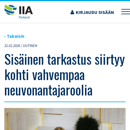
Siirry
sisältöön
KIRJAUDU SISÄÄN
›
ARTIKKELIT
›
SISÄINEN TARKASTUS SIIRTYY KOHTI VAHVEMPAA
NEUVONANTAJAROOLIA
‹ Takaisin
31.01.2026 /
UUTINEN
Sisäinen tarkastus siirtyy
kohti vahvempaa
neuvonantajaroolia