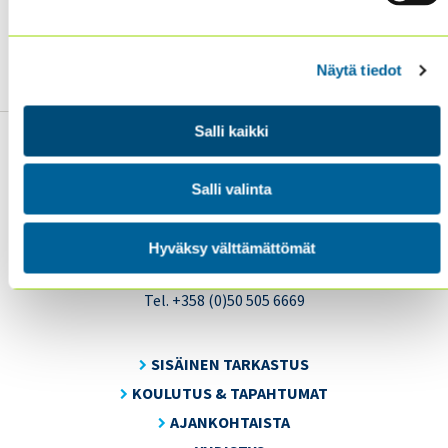
🔗
Lue koko artikkeli (englanniksi):
Online
Exclusive:
Internal Audit’s Advisory Shift
Näytä tiedot
Salli kaikki
Salli valinta
Sisäiset tarkastajat ry / Oy Inreviso Ab
Hyväksy välttämättömät
Energiakuja 3
FI 00180 Helsinki
Tel. +358 (0)50 505 6669
SISÄINEN TARKASTUS
KOULUTUS & TAPAHTUMAT
AJANKOHTAISTA