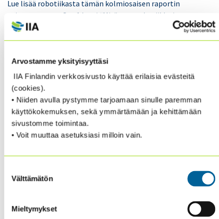
Lue lisää robotiikasta tämän kolmiosaisen raportin
toisesta osasta. Osa 1 kysyi “Mitä ovat robotiikka ja
kognitiivinen äly? Kuinka tunnistat niiden
mahdollisuudet?” kun osa osa 3 vastaa kysymykseen
”Kuinka sisäinen tarkastus voi auttaa uusien
Arvostamme yksityisyyttäsi
teknologioiden ohjausmallin arkkitehtuurin
pystyttämisessä?”
IIA Finlandin verkkosivusto käyttää erilaisia evästeitä
(cookies).
Löydät raportin ensimmäisen osan täältä.
• Niiden avulla pystymme tarjoamaan sinulle paremman
käyttökokemuksen, sekä ymmärtämään ja kehittämään
sivustomme toimintaa.
Lataa kopio osasta 2 täältä
.
• Voit muuttaa asetuksiasi milloin vain.
NEW! Internal Audit Foundation and Deloitte Report —
“Moving Internal Audit Deeper Into the Digital Age, Part 2:
Suostumuksen
What Internal Audit Needs to Think About When Auditing
Välttämätön
valinta
Automation.”
Mieltymykset
The Internal Audit Foundation and Deloitte conducted