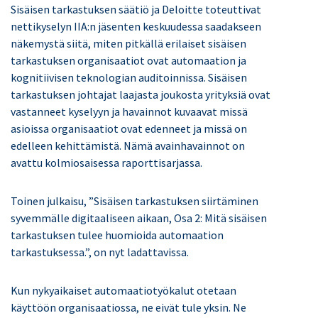
Sisäisen tarkastuksen säätiö ja Deloitte toteuttivat
nettikyselyn IIA:n jäsenten keskuudessa saadakseen
näkemystä siitä, miten pitkällä erilaiset sisäisen
tarkastuksen organisaatiot ovat automaation ja
kognitiivisen teknologian auditoinnissa. Sisäisen
tarkastuksen johtajat laajasta joukosta yrityksiä ovat
vastanneet kyselyyn ja havainnot kuvaavat missä
asioissa organisaatiot ovat edenneet ja missä on
edelleen kehittämistä. Nämä avainhavainnot on
avattu kolmiosaisessa raporttisarjassa.
Toinen julkaisu, ”Sisäisen tarkastuksen siirtäminen
syvemmälle digitaaliseen aikaan, Osa 2: Mitä sisäisen
tarkastuksen tulee huomioida automaation
tarkastuksessa.”, on nyt ladattavissa.
Kun nykyaikaiset automaatiotyökalut otetaan
käyttöön organisaatiossa, ne eivät tule yksin. Ne