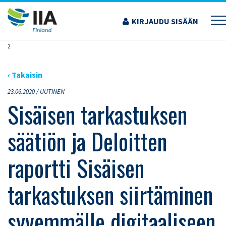
Siirry
sisältöön
KIRJAUDU SISÄÄN
›
ARTIKKELIT
›
SISÄISEN TARKASTUKSEN SÄÄTIÖN JA DELOITTEN RAPORTTI
SISÄISEN TARKASTUKSEN SIIRTÄMINEN SYVEMMÄLLE DIGITAALISEEN AIKAAN, OSA
2
‹ Takaisin
23.06.2020 /
UUTINEN
Sisäisen tarkastuksen
säätiön ja Deloitten
raportti Sisäisen
tarkastuksen siirtäminen
syvemmälle digitaaliseen