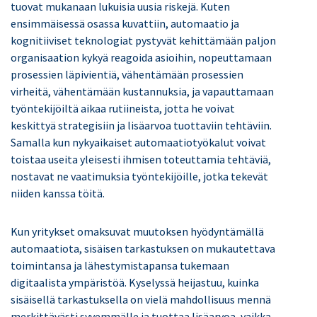
tuovat mukanaan lukuisia uusia riskejä. Kuten
ensimmäisessä osassa kuvattiin, automaatio ja
kognitiiviset teknologiat pystyvät kehittämään paljon
organisaation kykyä reagoida asioihin, nopeuttamaan
prosessien läpivientiä, vähentämään prosessien
virheitä, vähentämään kustannuksia, ja vapauttamaan
työntekijöiltä aikaa rutiineista, jotta he voivat
keskittyä strategisiin ja lisäarvoa tuottaviin tehtäviin.
Samalla kun nykyaikaiset automaatiotyökalut voivat
toistaa useita yleisesti ihmisen toteuttamia tehtäviä,
nostavat ne vaatimuksia työntekijöille, jotka tekevät
niiden kanssa töitä.
Kun yritykset omaksuvat muutoksen hyödyntämällä
automaatiota, sisäisen tarkastuksen on mukautettava
toimintansa ja lähestymistapansa tukemaan
digitaalista ympäristöä. Kyselyssä heijastuu, kuinka
sisäisellä tarkastuksella on vielä mahdollisuus mennä
merkittävästi syvemmälle ja tuottaa lisäarvoa, vaikka