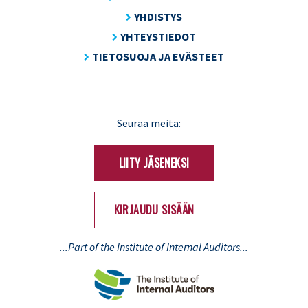
YHDISTYS
YHTEYSTIEDOT
TIETOSUOJA JA EVÄSTEET
LinkedIn
X
Seuraa meitä:
(Twitter)
LIITY JÄSENEKSI
KIRJAUDU SISÄÄN
...Part of the Institute of Internal Auditors...