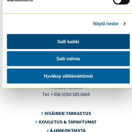
understand and interpret by the end user.
— the data and how you use it and communicate it
Value
adds value to the organization.”
Näytä tiedot
Salli kaikki
Salli valinta
Sisäiset tarkastajat ry / Oy Inreviso Ab
Hyväksy välttämättömät
Energiakuja 3
FI 00180 Helsinki
Tel. +358 (0)50 505 6669
SISÄINEN TARKASTUS
KOULUTUS & TAPAHTUMAT
AJANKOHTAISTA