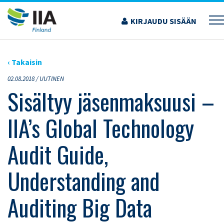
Siirry
sisältöön
KIRJAUDU SISÄÄN
›
ARTIKKELIT
›
SISÄLTYY JÄSENMAKSUUSI – IIA’S GLOBAL TECHNOLOGY AUDIT
GUIDE, UNDERSTANDING AND AUDITING BIG DATA
‹ Takaisin
02.08.2018 /
UUTINEN
Sisältyy jäsenmaksuusi –
IIA’s Global Technology
Audit Guide,
Understanding and
Auditing Big Data