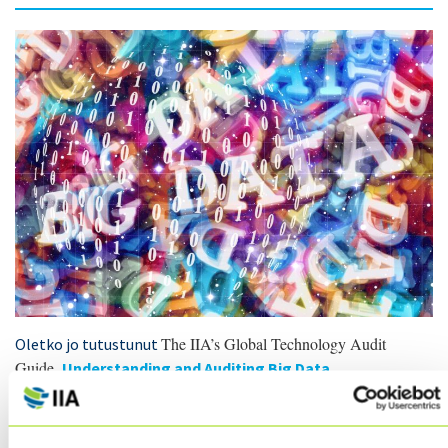
The IIA’s Global Technology Audit
Oletko jo tutustunut
Guide,
Understanding and Auditing Big Data.
Jim Pelletier, CIA, vice president of Professional and
Stakeholder Relations for The IIA kirjoittaa asiasta