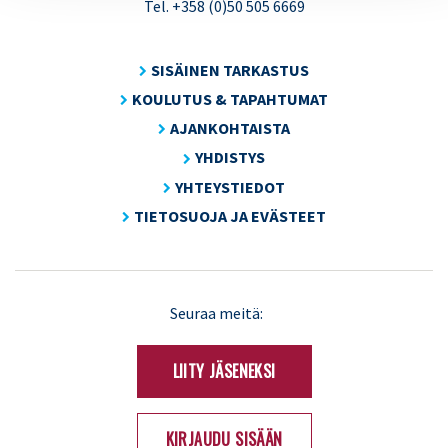
Tel. +358 (0)50 505 6669
SISÄINEN TARKASTUS
KOULUTUS & TAPAHTUMAT
AJANKOHTAISTA
YHDISTYS
YHTEYSTIEDOT
TIETOSUOJA JA EVÄSTEET
LinkedIn
X
Seuraa meitä:
(Twitter)
LIITY JÄSENEKSI
KIRJAUDU SISÄÄN