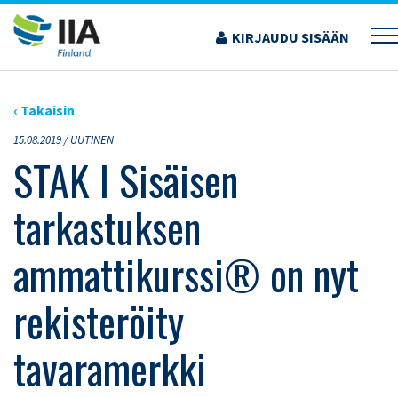
Siirry
sisältöön
KIRJAUDU SISÄÄN
›
ARTIKKELIT
›
STAK I SISÄISEN TARKASTUKSEN AMMATTIKURSSI® ON NYT
REKISTERÖITY TAVARAMERKKI
‹ Takaisin
15.08.2019 /
UUTINEN
STAK I Sisäisen
tarkastuksen
ammattikurssi® on nyt
rekisteröity
tavaramerkki