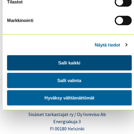
jaksotettu ja ensimmäisen ja toisen osan välillä oli
Tilastot
sopivasti aikaa.
”, ”
Kokonaisuudessaan loistava
koulutuspaketti.
”
Markkinointi
Seuraava STAK I Sisäisen tarkastuksen ammattikurssi®
järjestetään jälleen 4.2.2020 alkaen.
Näytä tiedot
Lisätietoa kevään kurssista on tulossa lähiviikkoina
sivuillemme.
Salli kaikki
Salli valinta
Hyväksy välttämättömät
Sisäiset tarkastajat ry / Oy Inreviso Ab
Energiakuja 3
FI 00180 Helsinki