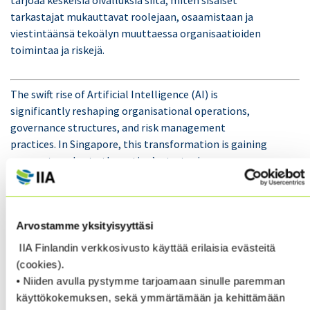
tarkastajat mukauttavat roolejaan, osaamistaan ja
viestintäänsä tekoälyn muuttaessa organisaatioiden
toimintaa ja riskejä.
The swift rise of Artificial Intelligence (AI) is
significantly reshaping organisational operations,
governance structures, and risk management
practices. In Singapore, this transformation is gaining
momentum due to the nation’s strategic
technological investments, exemplified by the Smart
Nation Initiative and the National AI Strategy 2.0.
These initiatives are designed to foster digital
Arvostamme yksityisyyttäsi
innovation, improve public service delivery, and
promote sustainable economic growth. As AI becomes
IIA Finlandin verkkosivusto käyttää erilaisia evästeitä
increasingly integrated into business processes and
(cookies).
decision-making frameworks, it is crucial for
• Niiden avulla pystymme tarjoamaan sinulle paremman
governance, risk management, and internal audit
käyttökokemuksen, sekä ymmärtämään ja kehittämään
functions to adapt concurrently. This evolution will