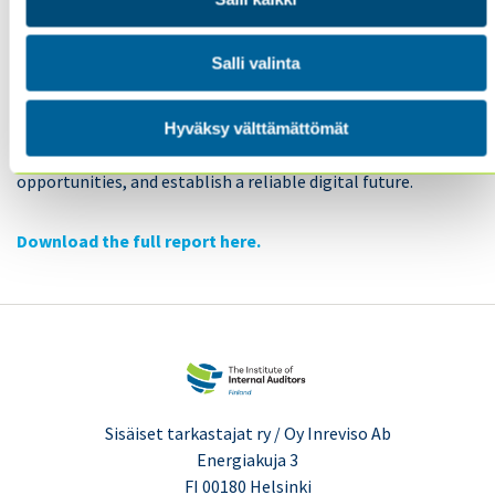
Looking ahead, this report is intended to be both a
helpful guide and a catalyst for organisations and
Salli valinta
internal audit professionals. It urges all of us to
enhance our preparedness, adjust our methodologies,
and actively contribute to Singapore’s goal of
Hyväksy välttämättömät
leveraging AI to improve lives, generate economic
opportunities, and establish a reliable digital future.
Download the full report here.
Sisäiset tarkastajat ry / Oy Inreviso Ab
Energiakuja 3
FI 00180 Helsinki