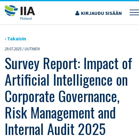
Siirry
sisältöön
KIRJAUDU SISÄÄN
›
ARTIKKELIT
›
SURVEY REPORT: IMPACT OF ARTIFICIAL INTELLIGENCE ON
CORPORATE GOVERNANCE, RISK MANAGEMENT AND INTERNAL AUDIT 2025
‹ Takaisin
29.07.2025 /
UUTINEN
Survey Report: Impact of
Artificial Intelligence on
Corporate Governance,
Risk Management and
Internal Audit 2025