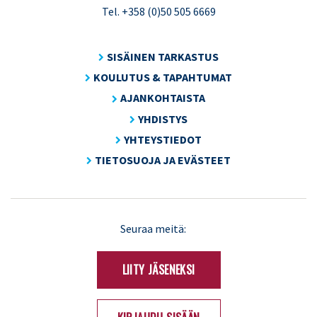
Tel. +358 (0)50 505 6669
SISÄINEN TARKASTUS
KOULUTUS & TAPAHTUMAT
AJANKOHTAISTA
YHDISTYS
YHTEYSTIEDOT
TIETOSUOJA JA EVÄSTEET
LinkedIn
X
Seuraa meitä:
(Twitter)
LIITY JÄSENEKSI