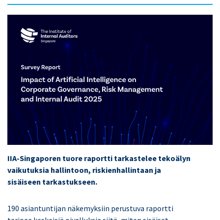
IIA-Singaporen tuore raportti tarkastelee tekoälyn
vaikutuksia hallintoon, riskienhallintaan ja
sisäiseen tarkastukseen.
190 asiantuntijan näkemyksiin perustuva raportti
tarjoaa keskeisiä oivalluksia siitä, miten sisäiset