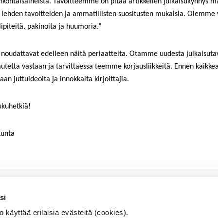
htaisaiheista. Tavoitteemme on pitää artikkelien julkaisukynnys m
la lehden tavoitteiden ja ammatillisten suositusten mukaisia. Olemme 
ipiteitä, pakinoita ja huumoria.”
it noudattavat edelleen näitä periaatteita. Otamme uudesta julkaisuta
tetta vastaan ja tarvittaessa teemme korjausliikkeitä. Ennen kaikk
n juttuideoita ja innokkaita kirjoittajia.
ukuhetkiä!
kunta
SISÄINEN TARKASTUS
Se
si
KOULUTUS & TAPAHTUMAT
äyttää erilaisia evästeitä (cookies).