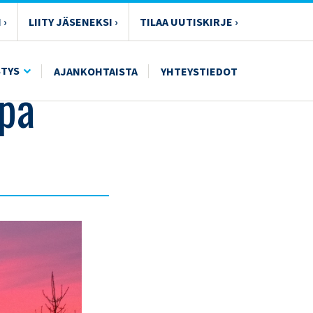
 ›
LIITY JÄSENEKSI ›
TILAA UUTISKIRJE ›
STYS
AJANKOHTAISTA
YHTEYSTIEDOT
apa