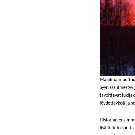
Maailma muuttuu j
Syynissä ilmestyy 
tavoittavat lukij
löydettävissä ja s
Historian ensimmä
lisätä tietoisuutt