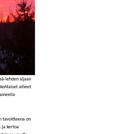
sä-lehden sijaan
nkohtaiset aiheet
koneella
n tavoitteena on
a ja kertoa