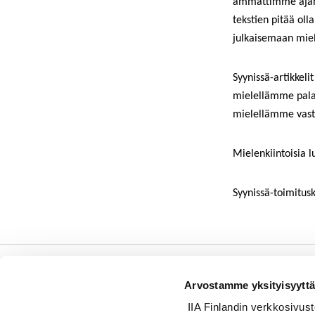
ammattimme ajanko
tekstien pitää ol
julkaisemaan miel
Syynissä-artikkel
mielellämme palau
mielellämme vastaa
Mielenkiintoisia l
Syynissä-toimitus
Sisäiset tarkastajat ry /
Arvostamme yksityisyyttä
Oy Inreviso Ab
IIA Finlandin verkkosivusto k