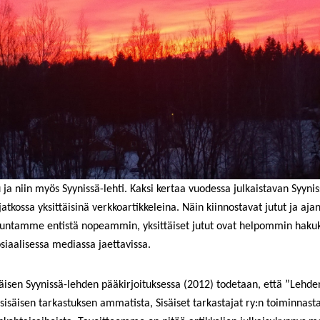
a niin myös Syynissä-lehti. Kaksi kertaa vuodessa julkaistavan Syynis
jatkossa yksittäisinä verkkoartikkeleina. Näin kiinnostavat jutut ja aja
akuntamme entistä nopeammin, yksittäiset jutut ovat helpommin haku
osiaalisessa mediassa jaettavissa.
isen Syynissä-lehden pääkirjoituksessa (2012) todetaan, että ”Lehde
a sisäisen tarkastuksen ammatista, Sisäiset tarkastajat ry:n toiminnast