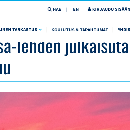
HAE
EN
KIRJAUDU SISÄÄN
|
ÄINEN TARKASTUS
YHDI
KOULUTUS & TAPAHTUMAT
sä-lehden julkaisut
uu