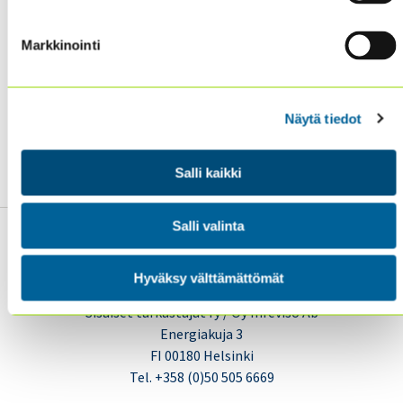
tai ilmaise kiinnostuksesi sähköpostitse osoitteeseen
sisaiset.tarkastajat (at) theiia.fi
.
Markkinointi
Otamme mielellämme myös vastaan ehdotuksia
hyvistä asiantuntijoista, joiden toivoisit esiintyvän
Näytä tiedot
tilaisuuksissamme tai kirjoittavan artikkeleita
julkaistavaksemme.
Salli kaikki
Salli valinta
Hyväksy välttämättömät
Sisäiset tarkastajat ry / Oy Inreviso Ab
Energiakuja 3
FI 00180 Helsinki
Tel. +358 (0)50 505 6669