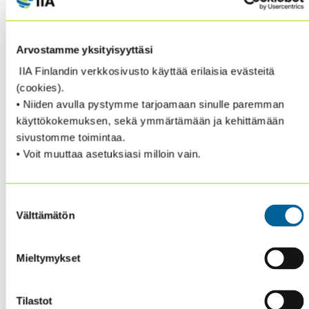
verkkosivuille. Toimikunta aktivoi jäseniä artikkelien
kirjoittamisessa. Toimikunta järjestää
kuukausikokoukset ammatillisen osaamisen
Arvostamme yksityisyyttäsi
kehittämiseksi ja jäsenten välisen vuorovaikutuksen
IIA Finlandin verkkosivusto käyttää erilaisia evästeitä
varmistamiseksi.
(cookies).
• Niiden avulla pystymme tarjoamaan sinulle paremman
Viimeisimmät Syynissä-lehden artikkelit:
käyttökokemuksen, sekä ymmärtämään ja kehittämään
https://theiia.fi/ajankohtaista/
sivustomme toimintaa.
• Voit muuttaa asetuksiasi milloin vain.
Lisätietoja saat meiltä ja myös muilta tuntemiltasi
toimikunnan jäseniltä:
Suostumuksen
Välttämätön
Jim, Syynissä-lehden toimituskunta
jim.johansson
valinta
(at) nordea.com
p. 050 511 7416
Mieltymykset
Kaarina, toiminnanjohtaja
kaarina.sinersalo (at)
theiia.fi
p. 050 325 7255
Tilastot