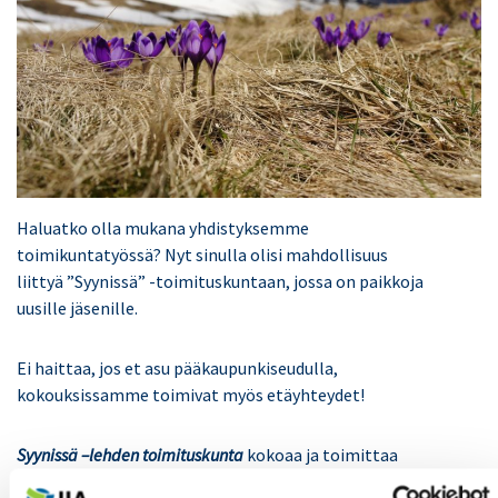
Haluatko olla mukana yhdistyksemme
toimikuntatyössä? Nyt sinulla olisi mahdollisuus
liittyä ”Syynissä” -toimituskuntaan, jossa on paikkoja
uusille jäsenille.
Ei haittaa, jos et asu pääkaupunkiseudulla,
kokouksissamme toimivat myös etäyhteydet!
Syynissä –lehden toimituskunta
kokoaa ja toimittaa
suunnitelmallisesti ajankohtaista sisältöä yhdistyksen