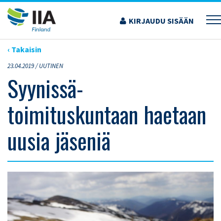
Siirry
sisältöön
KIRJAUDU SISÄÄN
›
ARTIKKELIT
›
SYYNISSÄ-TOIMITUSKUNTAAN HAETAAN UUSIA JÄSENIÄ
‹ Takaisin
23.04.2019 /
UUTINEN
Syynissä-
toimituskuntaan haetaan
uusia jäseniä