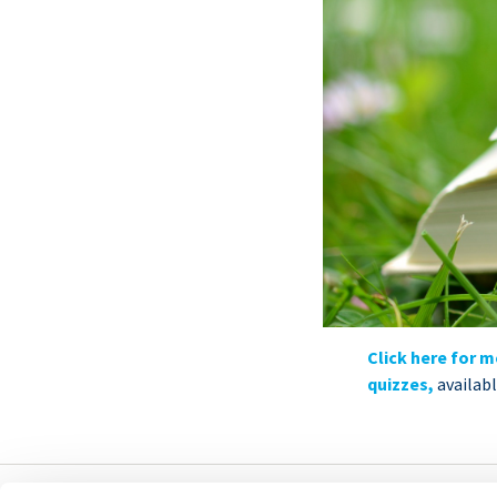
Click here for m
quizzes,
availab