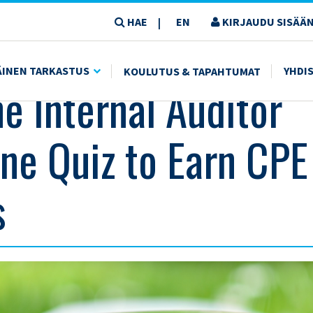
HAE
EN
KIRJAUDU SISÄÄN
|
RN CPE CREDITS
ÄINEN TARKASTUS
YHDI
KOULUTUS & TAPAHTUMAT
he Internal Auditor
ne Quiz to Earn CPE
s