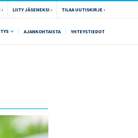
 ›
LIITY JÄSENEKSI ›
TILAA UUTISKIRJE ›
STYS
AJANKOHTAISTA
YHTEYSTIEDOT