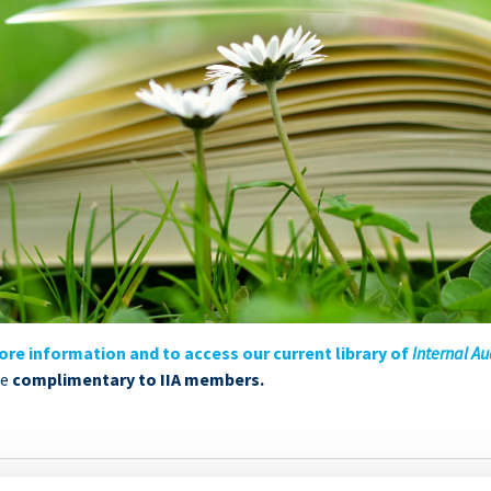
ore information and to access our current library of
Internal Au
le
complimentary to IIA members.