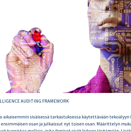
TELLIGENCE AUDITING FRAMEWORK
 jo aikaisemmin sisäisessä tarkastuksessa käytettävään tekoälyyn 
n ensimmäisen osan ja julkaissut nyt toisen osan. Määrittelyn muk
vat tunnistaa malleja, joita ihmiset eivät kykene löytämään. Lisäk