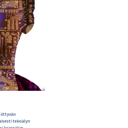
liittyvän
aisesti tekoälyn
si keinoälyn