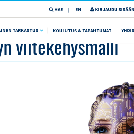
HAE
EN
KIRJAUDU SISÄÄN
|
ÄINEN TARKASTUS
YHDI
KOULUTUS & TAPAHTUMAT
yn viitekehysmalli