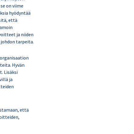
 se on viime
oksia hyödyntää
itä, että
Samoin
oitteet ja niiden
 johdon tarpeita.
 organisaation
tteita. Hyvän
. Lisäksi
illä ja
tteiden
istamaan, että
oitteiden,