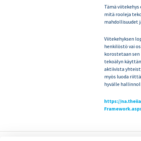
Tämä viitekehys o
mitä rooleja teko
mahdollisuudet ja
Viitekehyksen lo
henkilöstö vai o
korostetaan sen t
tekoälyn käyttäm
aktiivista yhtei
myös luoda riittä
hyvälle hallinnoll
https://na.thei
Framework.asp