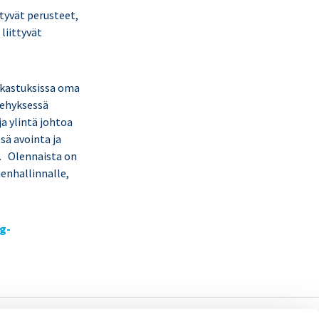
ttyvät perusteet,
liittyvät
rkastuksissa oma
kehyksessä
ja ylintä johtoa
sä avointa ja
a. Olennaista on
ienhallinnalle,
ng-