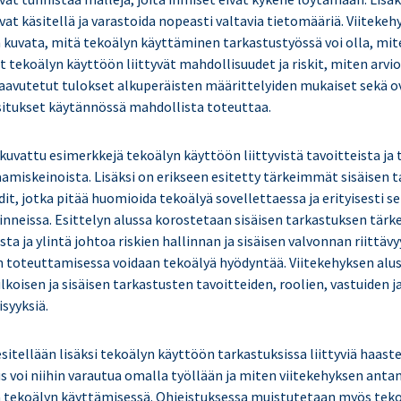
vat käsitellä ja varastoida nopeasti valtavia tietomääriä. Viiteke
 kuvata, mitä tekoälyn käyttäminen tarkastustyössä voi olla, mit
t tekoälyn käyttöön liittyvät mahdollisuudet ja riskit, miten arvi
saavutetut tulokset alkuperäisten määrittelyiden mukaiset sekä 
itukset käytännössä mahdollista toteuttaa.
 kuvattu esimerkkejä tekoälyn käyttöön liittyvistä tavoitteista ja
aamiskeinoista. Lisäksi on erikseen esitetty tärkeimmät sisäisen 
, jotka pitää huomioida tekoälyä sovellettaessa ja erityisesti se
inneissa. Esittelyn alussa korostetaan sisäisen tarkastuksen tärke
sta ja ylintä johtoa riskien hallinnan ja sisäisen valvonnan riittäv
n toteuttamisessa voidaan tekoälyä hyödyntää. Viitekehyksen alus
koisen ja sisäisen tarkastusten tavoitteiden, roolien, vastuiden 
isyyksiä.
sitellään lisäksi tekoälyn käyttöön tarkastuksissa liittyviä haast
s voi niihin varautua omalla työllään ja miten viitekehyksen anta
ä tekoälyn käyttämisessä. Ohjeistuksessa muistutetaan myös tek