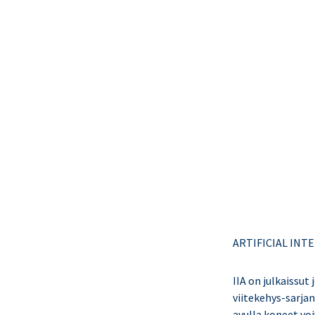
ARTIFICIAL IN
IIA on julkaissut
viitekehys-sarja
avulla koneet voi