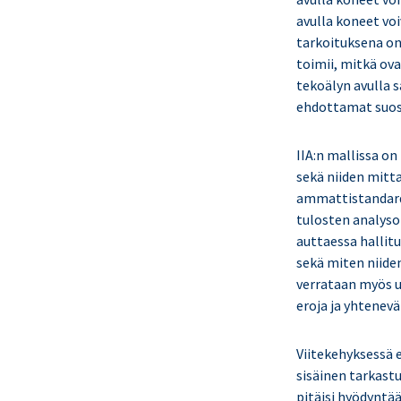
avulla koneet voi
tarkoituksena on
toimii, mitkä ova
tekoälyn avulla 
ehdottamat suos
IIA:n mallissa on
sekä niiden mitt
ammattistandardit
tulosten analyso
auttaessa hallitu
sekä miten niide
verrataan myös ul
eroja ja yhtenevä
Viitekehyksessä e
sisäinen tarkastu
pitäisi hyödyntä