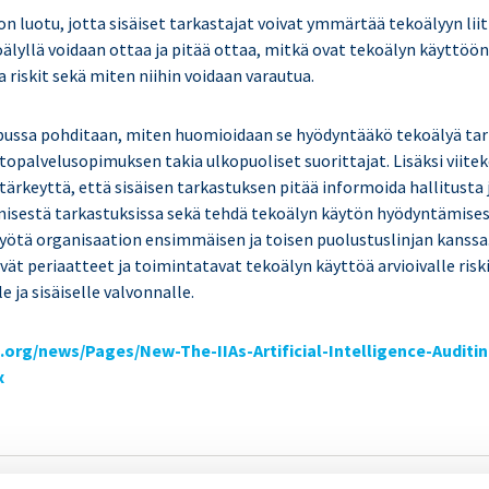
n luotu, jotta sisäiset tarkastajat voivat ymmärtää tekoälyyn lii
älyllä voidaan ottaa ja pitää ottaa, mitkä ovat tekoälyn käyttöön 
 riskit sekä miten niihin voidaan varautua.
pussa pohditaan, miten huomioidaan se hyödyntääkö tekoälyä ta
stopalvelusopimuksen takia ulkopuoliset suorittajat. Lisäksi viite
ärkeyttä, että sisäisen tarkastuksen pitää informoida hallitusta 
isestä tarkastuksissa sekä tehdä tekoälyn käytön hyödyntämises
styötä organisaation ensimmäisen ja toisen puolustuslinjan kanss
vät periaatteet ja toimintatavat tekoälyn käyttöä arvioivalle risk
e ja sisäiselle valvonnalle.
ia.org/news/Pages/New-The-IIAs-Artificial-Intelligence-Auditi
x