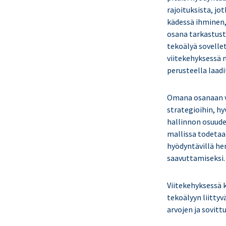
rajoituksista, jo
kädessä ihminen,
osana tarkastusty
tekoälyä sovelle
viitekehyksessä 
perusteella laad
Omana osanaan v
strategioihin, hy
hallinnon osuudes
mallissa todetaan
hyödyntävillä hen
saavuttamiseksi.
Viitekehyksessä 
tekoälyyn liitty
arvojen ja sovitt