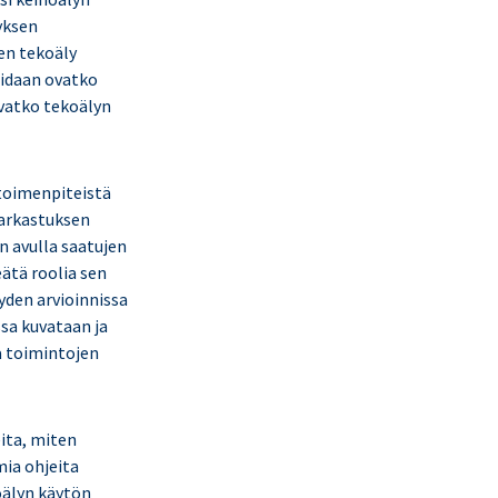
hyksen
en tekoäly
oidaan ovatko
ovatko tekoälyn
 toimenpiteistä
tarkastuksen
n avulla saatujen
ätä roolia sen
yyden arvioinnissa
sa kuvataan ja
ja toimintojen
eita, miten
mia ohjeita
oälyn käytön