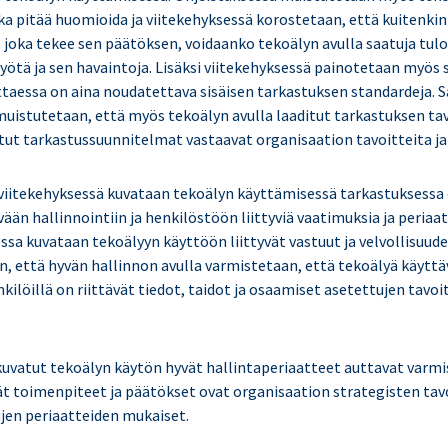
tka pitää huomioida ja viitekehyksessä korostetaan, että kuitenkin
 joka tekee sen päätöksen, voidaanko tekoälyn avulla saatuja tul
ötä ja sen havaintoja. Lisäksi viitekehyksessä painotetaan myös s
ttaessa on aina noudatettava sisäisen tarkastuksen standardeja. 
muistutetaan, että myös tekoälyn avulla laaditut tarkastuksen tav
itut tarkastussuunnitelmat vastaavat organisaation tavoitteita ja
iitekehyksessä kuvataan tekoälyn käyttämisessä tarkastuksessa
vään hallinnointiin ja henkilöstöön liittyviä vaatimuksia ja periaa
sa kuvataan tekoälyyn käyttöön liittyvät vastuut ja velvollisuudet
, että hyvän hallinnon avulla varmistetaan, että tekoälyä käyttäv
kilöillä on riittävät tiedot, taidot ja osaamiset asetettujen tavoi
kuvatut tekoälyn käytön hyvät hallintaperiaatteet auttavat varm
vät toimenpiteet ja päätökset ovat organisaation strategisten tav
ujen periaatteiden mukaiset.