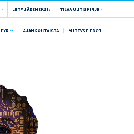
 ›
LIITY JÄSENEKSI ›
TILAA UUTISKIRJE ›
STYS
AJANKOHTAISTA
YHTEYSTIEDOT