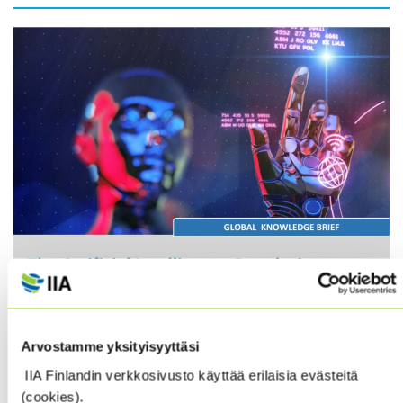
Part I: Understanding, Adopting, and Adapting to AI
Arvostamme yksityisyyttäsi
IIA Finlandin verkkosivusto käyttää erilaisia evästeitä
When ChatGPT was released in November 2022, it was
(cookies).