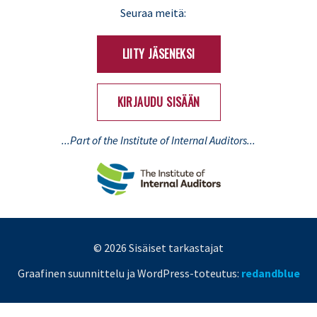
LinkedIn
X
Seuraa meitä:
(Twitter)
LIITY JÄSENEKSI
KIRJAUDU SISÄÄN
...Part of the Institute of Internal Auditors...
© 2026 Sisäiset tarkastajat
Graafinen suunnittelu ja WordPress-toteutus:
redandblue