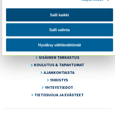
Salli kaikki
Sisäiset tarkastajat ry / Oy Inreviso Ab
Energiakuja 3
Salli valinta
FI 00180 Helsinki
Tel. +358 (0)50 505 6669
Hyväksy välttämättömät
SISÄINEN TARKASTUS
KOULUTUS & TAPAHTUMAT
AJANKOHTAISTA
YHDISTYS
YHTEYSTIEDOT
TIETOSUOJA JA EVÄSTEET