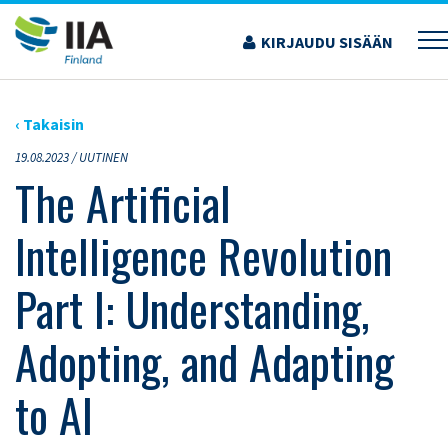
Siirry
sisältöön
KIRJAUDU SISÄÄN
›
ARTIKKELIT
›
THE ARTIFICIAL INTELLIGENCE REVOLUTION PART I:
UNDERSTANDING, ADOPTING, AND ADAPTING TO AI
‹ Takaisin
19.08.2023 /
UUTINEN
The Artificial
Intelligence Revolution
Part I: Understanding,
Adopting, and Adapting
to AI