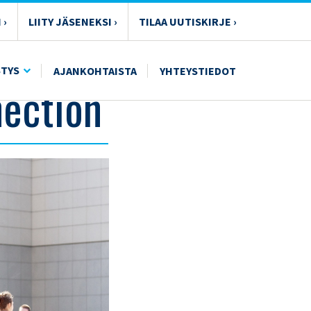
 ›
LIITY JÄSENEKSI ›
TILAA UUTISKIRJE ›
STYS
AJANKOHTAISTA
YHTEYSTIEDOT
ection