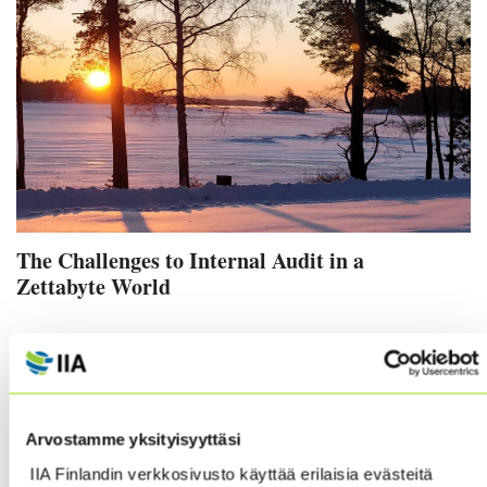
The Challenges to Internal Audit in a
Zettabyte World
Richard Chambers, 20 January 2019
The long-promised next generation of mobile
connectivity, known as 5G, will soon be reality, with
Arvostamme yksityisyyttäsi
some experts predicting a quantum leap in the
IIA Finlandin verkkosivusto käyttää erilaisia evästeitä
technology in as little as two years.The biggest impact