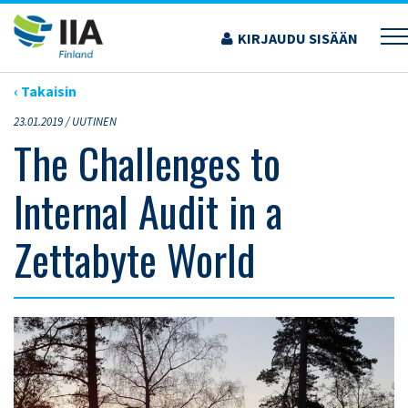
Siirry
sisältöön
KIRJAUDU SISÄÄN
›
ARTIKKELIT
›
THE CHALLENGES TO INTERNAL AUDIT IN A ZETTABYTE WORLD
‹ Takaisin
23.01.2019 /
UUTINEN
The Challenges to
Internal Audit in a
Zettabyte World