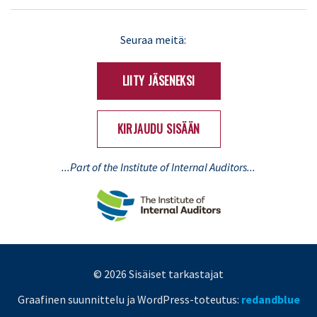
LinkedIn
X
Seuraa meitä:
(Twitter)
LIITY JÄSENEKSI
KIRJAUDU SISÄÄN
...Part of the Institute of Internal Auditors...
© 2026 Sisäiset tarkastajat
Graafinen suunnittelu ja WordPress-toteutus:
redandblue