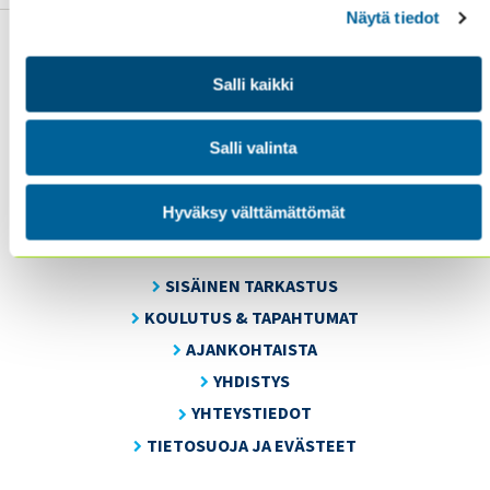
Näytä tiedot
Salli kaikki
Sisäiset tarkastajat ry / Oy Inreviso Ab
Salli valinta
Energiakuja 3
FI 00180 Helsinki
Hyväksy välttämättömät
Tel. +358 (0)50 505 6669
SISÄINEN TARKASTUS
KOULUTUS & TAPAHTUMAT
AJANKOHTAISTA
YHDISTYS
YHTEYSTIEDOT
TIETOSUOJA JA EVÄSTEET