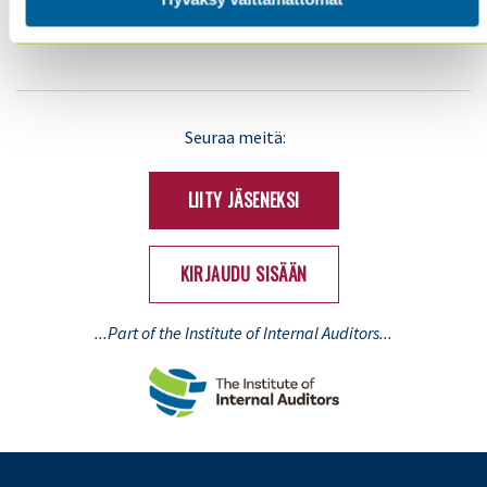
YHTEYSTIEDOT
TIETOSUOJA JA EVÄSTEET
LinkedIn
X
Seuraa meitä:
(Twitter)
LIITY JÄSENEKSI
KIRJAUDU SISÄÄN
...Part of the Institute of Internal Auditors...