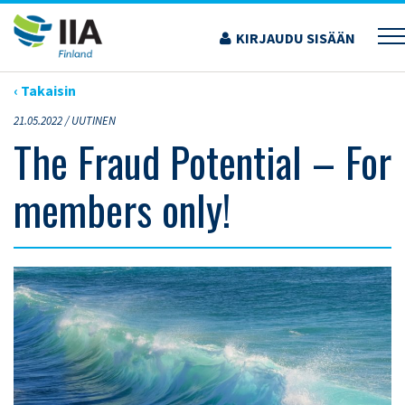
Siirry
sisältöön
KIRJAUDU SISÄÄN
›
ARTIKKELIT
›
THE FRAUD POTENTIAL – FOR MEMBERS ONLY!
‹ Takaisin
21.05.2022 /
UUTINEN
The Fraud Potential – For
members only!