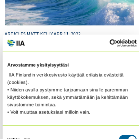
ARTICLES MATT KELLY APR 11, 2022
Audit committees need to address the rising risk of
fraud
Arvostamme yksityisyyttäsi
Corporate boards clearly believe that the potential for
IIA Finlandin verkkosivusto käyttää erilaisia evästeitä
more fraud exists, and companies have been
(cookies).
revamping their internal controls to address that
• Niiden avulla pystymme tarjoamaan sinulle paremman
unease.
käyttökokemuksen, sekä ymmärtämään ja kehittämään
sivustomme toimintaa.
• Voit muuttaa asetuksiasi milloin vain.
Read the whole article from here.
Jos et ole vielä jäsen, lisätietoa jäsenyydestä,
Suostumuksen
jäseneduista ja jäseneksi liittymisestä löydät