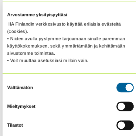
tavalliset IT-sovellukset sekä erityiset riskit, joita
tapoihin liittyy.
Arvostamme yksityisyyttäsi
IIA Finlandin verkkosivusto käyttää erilaisia evästeitä
Esittämällä avaineroja, kuten sen, että tekoäly
(cookies).
käyttää todennäköisyyksiä oikean datan sijaan,
• Niiden avulla pystymme tarjoamaan sinulle paremman
kirjoittajat havainnollistavat sudenkuoppia, joihin
käyttökokemuksen, sekä ymmärtämään ja kehittämään
organisaatiot voivat langeta, jollei niiden sisäinen
sivustomme toimintaa.
tarkastus pysty arvioimaan luotettavasti
• Voit muuttaa asetuksiasi milloin vain.
datanhallintaa kehitys-, käyttöönotto- ja
operaatiovaiheessa. Kirjoittajat:
Suostumuksen
Antavat yleisen kuvan datan eri ominaisuuksista tekoälyn
Välttämätön
valinta
osalta
Identifioivat erityisiä haasteita liittyen tiedon rooliin
Mieltymykset
Ehdottavat haastattelukysymyksiä, joita sisäinen
tarkastus voi käyttää varmistaessaan tiedonhallintaa
tekoälysovelluksen julkaisemisen eri vaiheissa
Tilastot