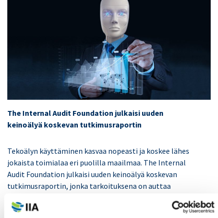
The Internal Audit Foundation julkaisi uuden
keinoälyä koskevan tutkimusraportin
Tekoälyn käyttäminen kasvaa nopeasti ja koskee lähes
jokaista toimialaa eri puolilla maailmaa. The Internal
Audit Foundation julkaisi uuden keinoälyä koskevan
tutkimusraportin, jonka tarkoituksena on auttaa
sisäisiä tarkastajia tiedostamaan erilaiset tavat, joilla
tekoälysovellukset käyttävät dataa eri tavalla kuin