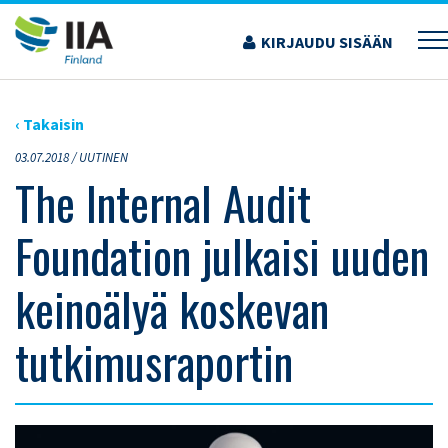
Siirry
sisältöön
KIRJAUDU SISÄÄN
›
ARTIKKELIT
›
THE INTERNAL AUDIT FOUNDATION JULKAISI UUDEN KEINOÄLYÄ
KOSKEVAN TUTKIMUSRAPORTIN
‹ Takaisin
03.07.2018 /
UUTINEN
The Internal Audit
Foundation julkaisi uuden
keinoälyä koskevan
tutkimusraportin