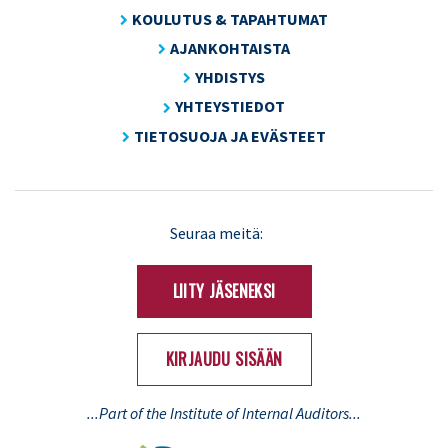
KOULUTUS & TAPAHTUMAT
AJANKOHTAISTA
YHDISTYS
YHTEYSTIEDOT
TIETOSUOJA JA EVÄSTEET
LinkedIn
X
Seuraa meitä:
(Twitter)
LIITY JÄSENEKSI
KIRJAUDU SISÄÄN
...Part of the Institute of Internal Auditors...