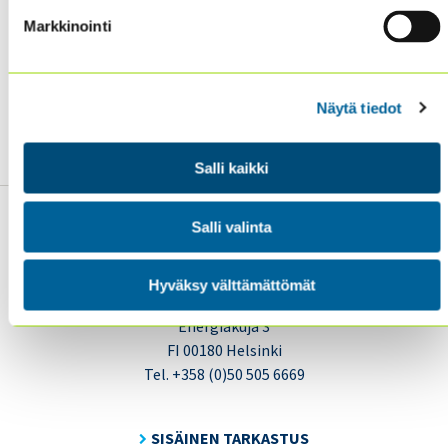
Tämä tutkimusraportti käy kaikille sisäisille
Markkinointi
tarkastajille kaikilla toimialoilla ja antaa ohjeistuksen
tekoälyn hallinnan tarkastamiseen erityisen
ammattistandardin puuttuessa tälle uudelle ilmiölle.
Raportti on englanniksi ja sen voi tilata maksutta
Näytä tiedot
täältä
.
Salli kaikki
Salli valinta
Hyväksy välttämättömät
Sisäiset tarkastajat ry / Oy Inreviso Ab
Energiakuja 3
FI 00180 Helsinki
Tel. +358 (0)50 505 6669
SISÄINEN TARKASTUS