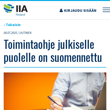
Siirry
sisältöön
KIRJAUDU SISÄÄN
›
ARTIKKELIT
›
TOIMINTAOHJE JULKISELLE PUOLELLE ON SUOMENNETTU
‹ Takaisin
08.07.2025 /
UUTINEN
Toimintaohje julkiselle
puolelle on suomennettu