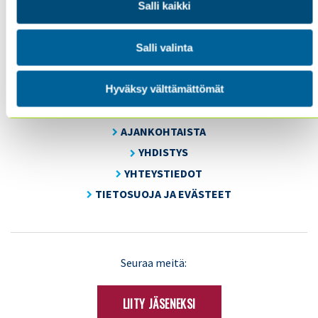
Salli kaikki
Energiakuja 3
FI 00180 Helsinki
Tel. +358 (0)50 505 6669
Salli valinta
Hyväksy välttämättömät
SISÄINEN TARKASTUS
KOULUTUS & TAPAHTUMAT
AJANKOHTAISTA
YHDISTYS
YHTEYSTIEDOT
TIETOSUOJA JA EVÄSTEET
LinkedIn
X
Seuraa meitä:
(Twitter)
LIITY JÄSENEKSI