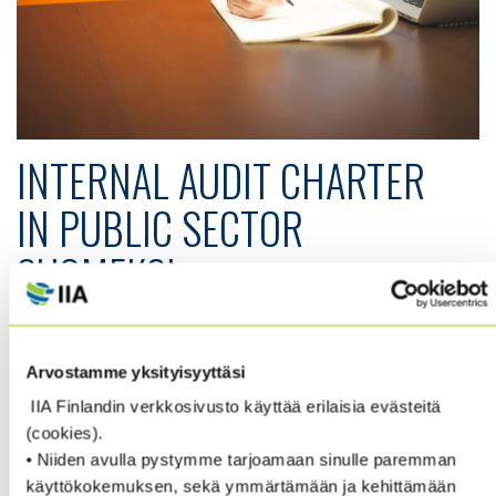
INTERNAL AUDIT CHARTER
IN PUBLIC SECTOR
SUOMEKSI
IIA Finlandin ammatillisten asioiden toimikunta on
Arvostamme yksityisyyttäsi
suomentanut sisäisen tarkastuksen toimintaohjeen
julkiselle puolelle.
IIA Finlandin verkkosivusto käyttää erilaisia evästeitä
(cookies).
• Niiden avulla pystymme tarjoamaan sinulle paremman
➡️ Löydät tiedoston Global IIA:n sivuilta (vaatii
käyttökokemuksen, sekä ymmärtämään ja kehittämään
sisäänkirjautumisen):
Model Internal Audit Charter