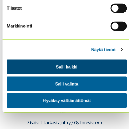
Kattavasti utelias luonteeni johdattelee minua
Tilastot
työajan ulkopuolellakin – niin uusien paikkojen,
elokuvien, ruokien kuin musiikinkin pariin.
Markkinointi
Toivottavasti pääsemme keskustelemaan kaikesta
näistä tulevien tapahtumien ja työtehtävien
puitteissa!
Näytä tiedot
Minut tavoittaa sähköpostitse
Salli kaikki
maria.lindberg@theiia.fi
tai
sisaiset.tarkastajat@theiia.fi
.”
Salli valinta
Hyväksy välttämättömät
Sisäiset tarkastajat ry / Oy Inreviso Ab