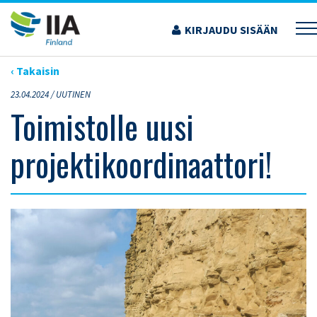
Siirry
sisältöön
KIRJAUDU SISÄÄN
›
ARTIKKELIT
›
TOIMISTOLLE UUSI PROJEKTIKOORDINAATTORI!
‹ Takaisin
23.04.2024 /
UUTINEN
Toimistolle uusi
projektikoordinaattori!