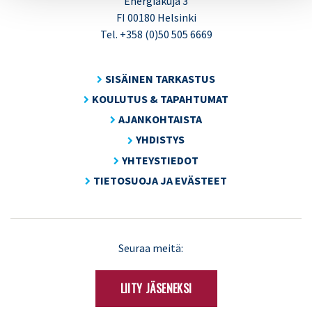
Energiakuja 3
FI 00180 Helsinki
Tel. +358 (0)50 505 6669
SISÄINEN TARKASTUS
KOULUTUS & TAPAHTUMAT
AJANKOHTAISTA
YHDISTYS
YHTEYSTIEDOT
TIETOSUOJA JA EVÄSTEET
LinkedIn
X
Seuraa meitä:
(Twitter)
LIITY JÄSENEKSI