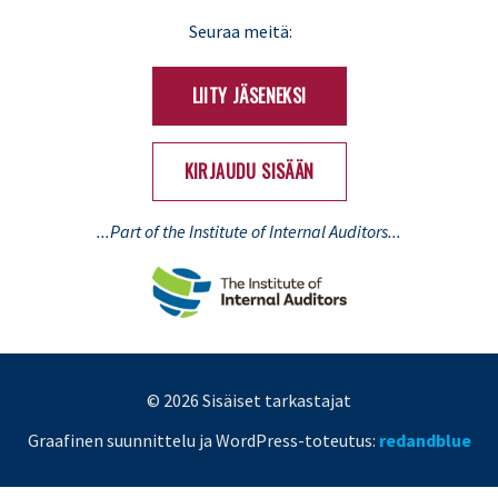
LinkedIn
X
Seuraa meitä:
(Twitter)
LIITY JÄSENEKSI
KIRJAUDU SISÄÄN
...Part of the Institute of Internal Auditors...
© 2026 Sisäiset tarkastajat
Graafinen suunnittelu ja WordPress-toteutus:
redandblue