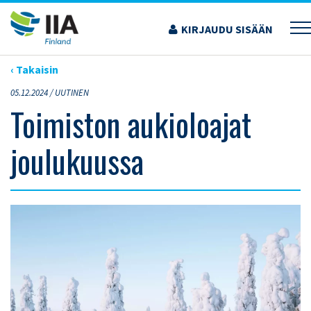
Siirry
sisältöön
KIRJAUDU SISÄÄN
›
ARTIKKELIT
›
TOIMISTON AUKIOLOAJAT JOULUKUUSSA
‹ Takaisin
05.12.2024 /
UUTINEN
Toimiston aukioloajat
joulukuussa