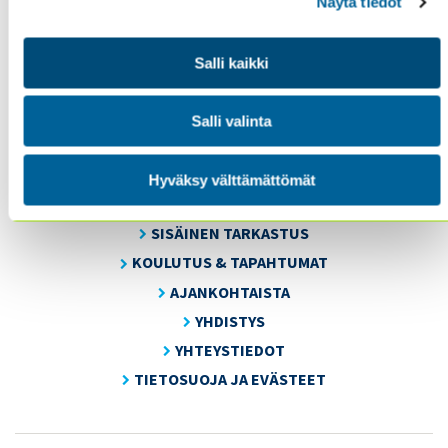
Näytä tiedot
Salli kaikki
Sisäiset tarkastajat ry / Oy Inreviso Ab
Energiakuja 3
Salli valinta
FI 00180 Helsinki
Tel. +358 (0)50 505 6669
Hyväksy välttämättömät
SISÄINEN TARKASTUS
KOULUTUS & TAPAHTUMAT
AJANKOHTAISTA
YHDISTYS
YHTEYSTIEDOT
TIETOSUOJA JA EVÄSTEET