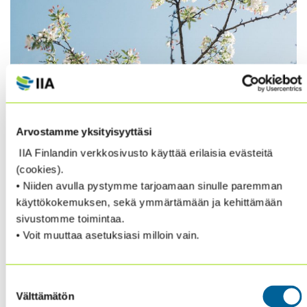
Toukokuu on IA awareness month.
Arvostamme yksityisyyttäsi
”Building awareness of the importance of internal
IIA Finlandin verkkosivusto käyttää erilaisia evästeitä
auditing is a key component of all of our advocacy
(cookies).
efforts. Each year, The IIA and Affiliates celebrate the
• Niiden avulla pystymme tarjoamaan sinulle paremman
month of May as International Internal Audit
käyttökokemuksen, sekä ymmärtämään ja kehittämään
Awareness Month.”
sivustomme toimintaa.
• Voit muuttaa asetuksiasi milloin vain.
You can view The IIA’s International Internal Audit
Awareness Month
video
for additional ideas.
Suostumuksen
Välttämätön
Lue lisää
täältä
.
valinta