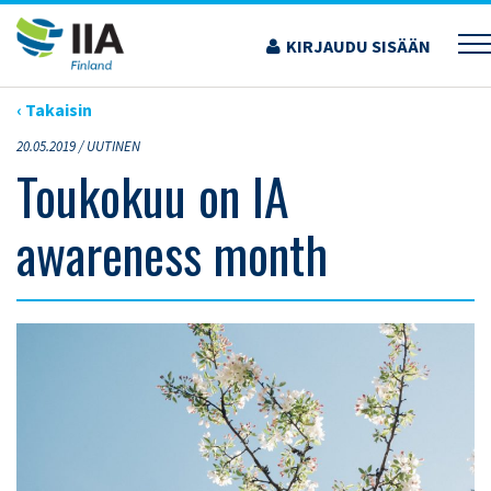
Siirry
sisältöön
KIRJAUDU SISÄÄN
›
ARTIKKELIT
›
TOUKOKUU ON IA AWARENESS MONTH
‹ Takaisin
20.05.2019 /
UUTINEN
Toukokuu on IA
awareness month