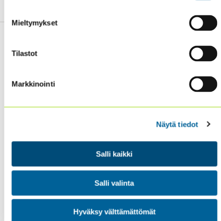
Mieltymykset
Tilastot
Sisäiset tarkastajat ry / Oy Inreviso Ab
Markkinointi
Energiakuja 3
FI 00180 Helsinki
Tel. +358 (0)50 505 6669
Näytä tiedot
SISÄINEN TARKASTUS
Salli kaikki
KOULUTUS & TAPAHTUMAT
AJANKOHTAISTA
Salli valinta
YHDISTYS
YHTEYSTIEDOT
Hyväksy välttämättömät
TIETOSUOJA JA EVÄSTEET