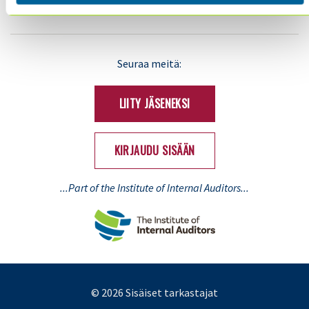
LinkedIn
X
Seuraa meitä:
(Twitter)
LIITY JÄSENEKSI
KIRJAUDU SISÄÄN
...Part of the Institute of Internal Auditors...
© 2026 Sisäiset tarkastajat