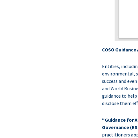
COSO Guidance A
Entities, includ
environmental, so
success and even
and World Busine
guidance to help
disclose them eff
“Guidance for A
Governance (ES
practitioners ap