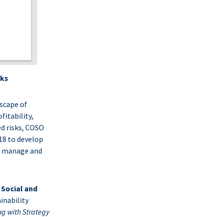
sks
dscape of
fitability,
ed risks, COSO
18 to develop
to manage and
 Social and
inability
g with Strategy