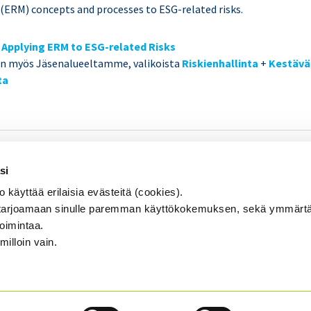
(ERM) concepts and processes to ESG-related risks.
i
Applying ERM to ESG-related Risks
in myös Jäsenalueeltamme, valikoista
Riskienhallinta
+
Kestävä 
ta
SISÄINEN TARKASTUS
Se
si
KOULUTUS & TAPAHTUMAT
äyttää erilaisia evästeitä (cookies).
AJANKOHTAISTA
arjoamaan sinulle paremman käyttökokemuksen, sekä ymmärtä
toimintaa.
YHDISTYS
...
milloin vain.
YHTEYSTIEDOT
TIETOSUOJA JA EVÄSTEET