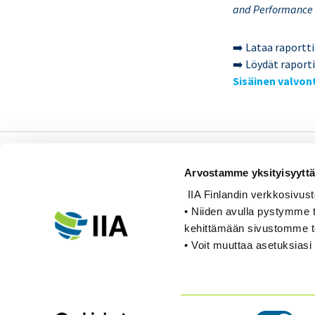
and Performance
➡️ Lataa raportt
➡️ Löydät raport
Sisäinen valvon
Sisäiset tarkastajat ry /
Arvostamme yksityisyyttä
Oy Inreviso Ab
IIA Finlandin verkkosivusto k
Energiakuja 3
• Niiden avulla pystymme t
FI 00180 Helsinki
kehittämään sivustomme 
• Voit muuttaa asetuksiasi 
Tel. +358 (0)50 505 6669
Suostumuksen