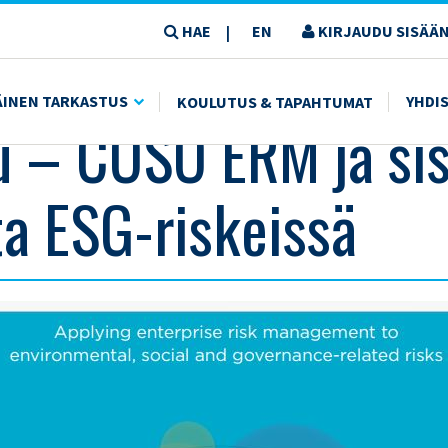
HAE
EN
KIRJAUDU SISÄÄN
|
SKEISSÄ
ÄINEN TARKASTUS
YHDI
KOULUTUS & TAPAHTUMAT
u – COSO ERM ja si
ta ESG-riskeissä