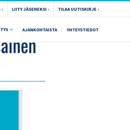
 ›
LIITY JÄSENEKSI ›
TILAA UUTISKIRJE ›
STYS
AJANKOHTAISTA
YHTEYSTIEDOT
säinen