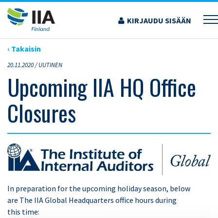
Siirry
sisältöön
KIRJAUDU SISÄÄN
›
ARTIKKELIT
›
UPCOMING IIA HQ OFFICE CLOSURES
‹ Takaisin
20.11.2020 /
UUTINEN
Upcoming IIA HQ Office
Closures
In preparation for the upcoming holiday season, below
are The IIA Global Headquarters office hours during
this time: