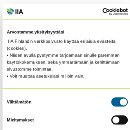
25 November 2020
Early office closure
26-27 November 2020
Office will be closed
23 December 2020
Early office closure
Arvostamme yksityisyyttäsi
24-25 December 2020
Office will be closed
IIA Finlandin verkkosivusto käyttää erilaisia evästeitä
31 December 2020
Early office closure
(cookies).
1 January 2021
Office will be closed
• Niiden avulla pystymme tarjoamaan sinulle paremman
käyttökokemuksen, sekä ymmärtämään ja kehittämään
Please continue to send inquiries to
sivustomme toimintaa.
Institute.Relations@theiia.org
and we will respond
• Voit muuttaa asetuksiasi milloin vain.
accordingly.
Suostumuksen
Välttämätön
valinta
Mieltymykset