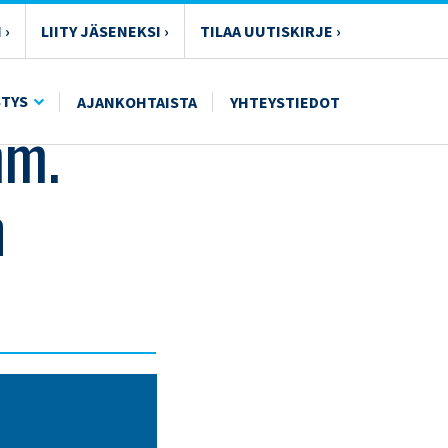
 ›
LIITY JÄSENEKSI ›
TILAA UUTISKIRJE ›
STYS
AJANKOHTAISTA
YHTEYSTIEDOT
mm.
n