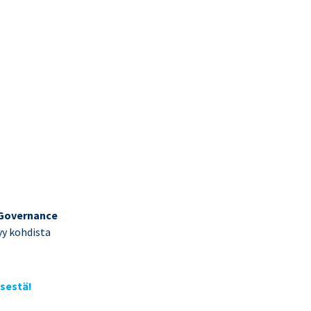
e Governance
yy kohdista
isestä!