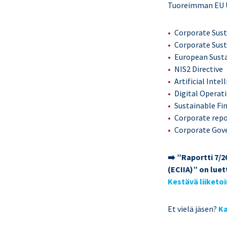
Tuoreimman EU Up
Corporate Sust
Corporate Sust
European Susta
NIS2 Directive
Artificial Intel
Digital Operati
Sustainable Fi
Corporate rep
Corporate Gov
➡️ ”Raportti 7/2
(ECIIA)” on lue
Kestävä liiketo
Et vielä jäsen?
Ka