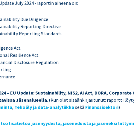
date July 2024 -raportin aiheena on:
ainability Due Diligence
ainability Reporting Directive
inability Reporting Standards
ligence Act
onal Resilience Act
nancial Disclosure Regulation
orting
ernance
024 – EU Update: Sustainability, NIS2, AI Act, DORA, Corporat
ttavissa Jäsenalueella
.
(Kun olet sisäänkirjautunut: raportti löyt
iminta
,
Tekoäly ja data-analytiikka
sekä
Finanssisektori
)
tso lisätietoa jäsenyydestä, jäseneduista ja jäseneksi liittym