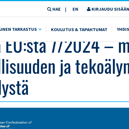
HAE
EN
KIRJAUDU SISÄÄN
|
 TEKOÄLYN SÄÄNTELYSTÄ
ÄINEN TARKASTUS
YHDI
KOULUTUS & TAPAHTUMAT
a EU:sta 7/2024 – 
llisuuden ja tekoäly
lystä