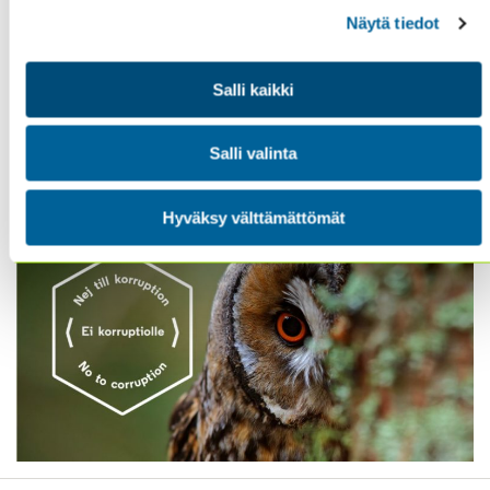
Näytä tiedot
Yhdistyksemme on mukana
”SANO EI KORRUPTIOLLE
-kampanjassa”
. Lisätietoa kampanjan osalta löydät
Salli kaikki
täältä:
Yhdistyksemme ilmoittautui mukaan –
”SANO EI KORRUPTIOLLE -kampanjaan” | Sisäiset
Salli valinta
tarkastajat ry (theiia.fi)
Hyväksy välttämättömät