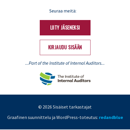
LinkedIn
X
Seuraa meitä:
(Twitter)
LIITY JÄSENEKSI
KIRJAUDU SISÄÄN
...Part of the Institute of Internal Auditors...
© 2026 Sisäiset tarkastajat
Graafinen suunnittelu ja WordPress-toteutus:
redandblue