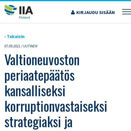
Siirry
sisältöön
KIRJAUDU SISÄÄN
›
ARTIKKELIT
›
VALTIONEUVOSTON PERIAATEPÄÄTÖS KANSALLISEKSI
KORRUPTIONVASTAISEKSI STRATEGIAKSI JA TOIMENPIDEOHJELMAKSI 2021–2023
‹ Takaisin
07.09.2021 /
UUTINEN
Valtioneuvoston
periaatepäätös
kansalliseksi
korruptionvastaiseksi
strategiaksi ja