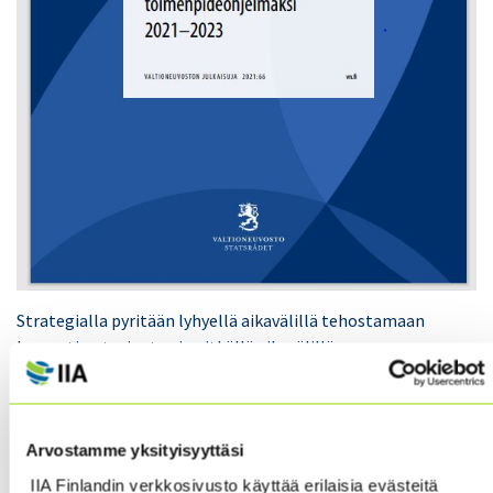
Strategialla pyritään lyhyellä aikavälillä tehostamaan
korruption torjuntaa ja pitkällä aikavälillä
rakentamaan yhteiskuntaa, jossa korruptiolla ei ole
menestymisen mahdollisuuksia.
Arvostamme yksityisyyttäsi
Toimenpideohjelman toimeenpano tapahtuu vuosina
2021–2023.
Lisätietoa asiasta löydät täältä.
IIA Finlandin verkkosivusto käyttää erilaisia evästeitä