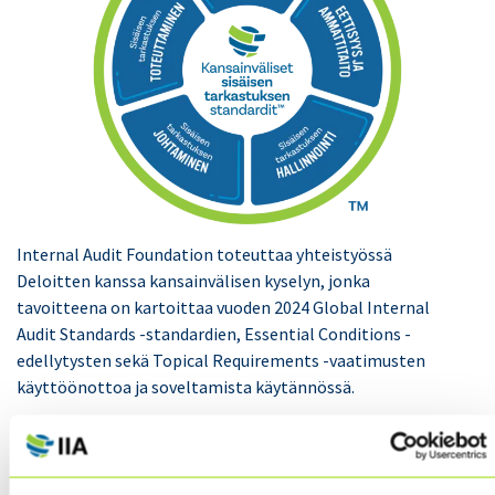
Internal Audit Foundation toteuttaa yhteistyössä
Deloitten kanssa kansainvälisen kyselyn, jonka
tavoitteena on kartoittaa vuoden 2024 Global Internal
Audit Standards -standardien, Essential Conditions -
edellytysten sekä Topical Requirements -vaatimusten
käyttöönottoa ja soveltamista käytännössä.
Kyselyn tulosten pohjalta laaditaan julkinen raportti,
joka tarjoaa arvokasta tietoa standardien