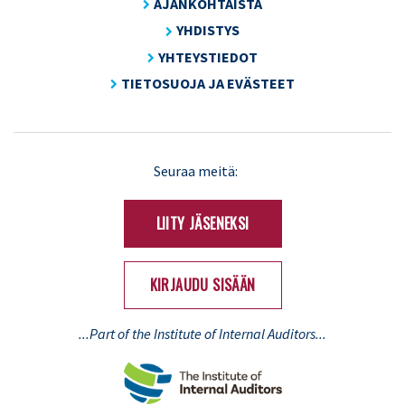
AJANKOHTAISTA
YHDISTYS
YHTEYSTIEDOT
TIETOSUOJA JA EVÄSTEET
LinkedIn
X
Seuraa meitä:
(Twitter)
LIITY JÄSENEKSI
KIRJAUDU SISÄÄN
...Part of the Institute of Internal Auditors...