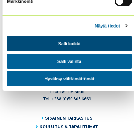
Markkinointi
Lisätietoja standardeista ja aihekohtaisista
vaatimuksista löytyy IIA:n verkkosivuilta:
🔗 Global Internal Audit Standards
🔗 Topical Requirements for internal auditing
Näytä tiedot
Salli kaikki
Salli valinta
Sisäiset tarkastajat ry / Oy Inreviso Ab
Hyväksy välttämättömät
Energiakuja 3
FI 00180 Helsinki
Tel. +358 (0)50 505 6669
SISÄINEN TARKASTUS
KOULUTUS & TAPAHTUMAT