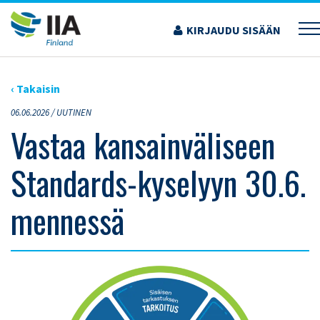
Siirry
sisältöön
KIRJAUDU SISÄÄN
›
ARTIKKELIT
›
VASTAA KANSAINVÄLISEEN STANDARDS-KYSELYYN 30.6.
MENNESSÄ
‹ Takaisin
06.06.2026 /
UUTINEN
Vastaa kansainväliseen
Standards-kyselyyn 30.6.
mennessä