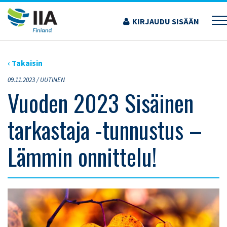
Siirry
sisältöön
KIRJAUDU SISÄÄN
›
ARTIKKELIT
›
VUODEN 2023 SISÄINEN TARKASTAJA -TUNNUSTUS – LÄMMIN
ONNITTELU!
‹ Takaisin
09.11.2023 /
UUTINEN
Vuoden 2023 Sisäinen
tarkastaja -tunnustus –
Lämmin onnittelu!