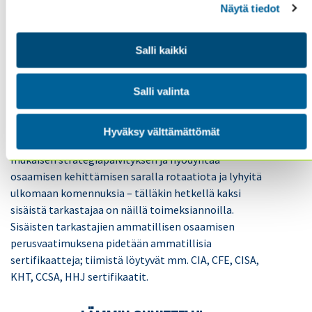
Suomessa ja ulkomailla. Yhteistyökyvykkyys nähdään
Näytä tiedot
tiimissä keskeisenä menestystekijänä.
Salli kaikki
UPM sisäisen tarkastuksen saaman palautteen
perusteella tarkastusasiakkaat ja tarkastusvaliokunta
Salli valinta
ovat olleet keskimäärin erittäin tyytyväisiä sisäisen
tarkastuksen työhön. Tiimi tekee 1-2 vuoden välein
ammatillisen IPPF -viitekehyksen (IPPF = The
Hyväksy välttämättömät
International Professional Practices Framework)
mukaisen strategiapäivityksen ja hyödyntää
osaamisen kehittämisen saralla rotaatiota ja lyhyitä
ulkomaan komennuksia – tälläkin hetkellä kaksi
sisäistä tarkastajaa on näillä toimeksiannoilla.
Sisäisten tarkastajien ammatillisen osaamisen
perusvaatimuksena pidetään ammatillisia
sertifikaatteja; tiimistä löytyvät mm. CIA, CFE, CISA,
KHT, CCSA, HHJ sertifikaatit.