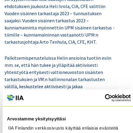
ehdotuksien joukosta Heli Iirola, CIA, CFE valittiin
Vuoden sisäinen tarkastaja 2023 – tunnustuksen
saajaksi. Vuoden sisäinen tarkastus 2023 –
kunniamaininta myönnettiin UPM sisäinen tarkastus -
tiimille – kunniamaininnan vastaanotti UPM:n
tarkastusjohtaja Arto Tenhula, CIA, CFE, KHT.
Palkitsemisperusteluissa Helin ansioina tuotiin esiin
mm. se, että hän tukee ja ylläpitää aktiivisesti
yhteistyötä erityisesti valtioneuvoston sisäisten
tarkastuksien ja VM:n hallinnonalan tarkastusten
välillä, keskustelee aktiivisesti ja jakaa
tarkastuskokemusta muiden tarkastajien kesken.
Yhteistyön tukeminen sujuvoittaa sisäisen
tarkastuksen työtä ja lisää tarkastajien luottamusta
tekemiseensä, joka on erityisen tärkeätä pienille
Arvostamme yksityisyyttäsi
sisäisen tarkastuksen yksiköille.
IIA Finlandin verkkosivusto käyttää erilaisia evästeitä