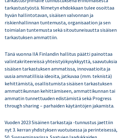
tarkastusryhmälle tunnustuksena erinomaisesta
tarkastustyöstä. Nimetyn ehdokkaan tulee osoittaa
hyvän hallintotavan, sisäisen valvonnan ja
riskienhallinnan tuntemusta, organisaation ja sen
toimialan tuntemusta sekä sitoutuneisuutta sisäisen
tarkastuksen ammattiin.
Tänä vuonna IIA Finlandin hallitus päätti painottaa
valintakriteereissä yhteistyökyvykkyyttä, saavutuksia
sisäisen tarkastuksen ammatissa, innovaatioita ja
uusia ammatillisia ideoita, jatkuvaa (mm. teknistä)
kehittämistä, osallistumista sisäisen tarkastuksen
ammattikunnan kehittämiseen, ammattikunnan tai
ammatin tunnettuuden edistämistä sekä Progress
through sharing – parhaiden käytäntöjen jakamista.
Vuoden 2023 Sisäinen tarkastaja -tunnustus jaettiin
nyt 3. kerran yhdistyksen vuotuisessa ja perinteisessä,
50. Syysseminaarissa. Saatujen laadukkaiden