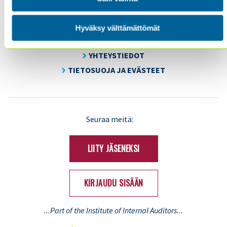
KOULUTUS & TAPAHTUMAT
AJANKOHTAISTA
Hyväksy välttämättömät
YHDISTYS
YHTEYSTIEDOT
TIETOSUOJA JA EVÄSTEET
LinkedIn
X
Seuraa meitä:
(Twitter)
LIITY JÄSENEKSI
KIRJAUDU SISÄÄN
...Part of the Institute of Internal Auditors...