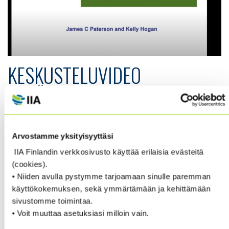
KESKUSTELUVIDEO
”SISÄISEN TARKASTUKSEN
RAPORTIN
KIRJOITTAMINEN”.
Arvostamme yksityisyyttäsi
IIA Finlandin verkkosivusto käyttää erilaisia evästeitä
(cookies).
A short, informal, video with James Paterson and Kelly
• Niiden avulla pystymme tarjoamaan sinulle paremman
Hogan on report writing for internal audit..
käyttökokemuksen, sekä ymmärtämään ja kehittämään
sivustomme toimintaa.
• Voit muuttaa asetuksiasi milloin vain.
*Think about your mindset when approaching the audit
report.