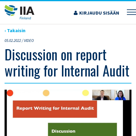
Siirry
sisältöön
KIRJAUDU SISÄÄN
›
ARTIKKELIT
›
DISCUSSION ON REPORT WRITING FOR INTERNAL AUDIT
‹ Takaisin
05.02.2022 /
VIDEO
Discussion on report
writing for Internal Audit