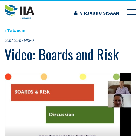
Siirry
sisältöön
KIRJAUDU SISÄÄN
›
ARTIKKELIT
›
VIDEO: BOARDS AND RISK
‹ Takaisin
06.07.2020 /
VIDEO
Video: Boards and Risk