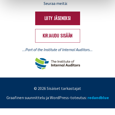
LinkedIn
X
Seuraa meitä:
(Twitter)
LIITY JÄSENEKSI
KIRJAUDU SISÄÄN
...Part of the Institute of Internal Auditors...
© 2026 Sisäiset tarkastajat
Graafinen suunnittelu ja WordPress-toteutus:
redandblue