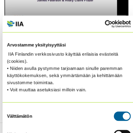
James Paterson and Hilary Claire Frazer are discussing
about
Arvostamme yksityisyyttäsi
Boards and Risk, and
The problem of thinking about unlikely risks
IIA Finlandin verkkosivusto käyttää erilaisia evästeitä
Who is looking out for warnings?
(cookies).
Key risks
• Niiden avulla pystymme tarjoamaan sinulle paremman
Assurance on key risks, The role of internal audit
käyttökokemuksen, sekä ymmärtämään ja kehittämään
Behaviour and Culture
sivustomme toimintaa.
Corporate Governance and Board Effectiveness
• Voit muuttaa asetuksiasi milloin vain.
Click the video from here.
Suostumuksen
Välttämätön
valinta