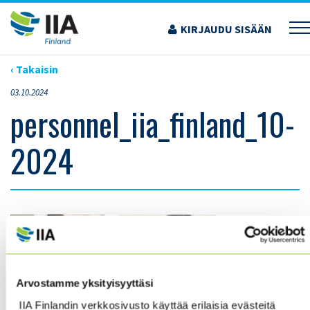
Siirry
sisältöön
KIRJAUDU SISÄÄN
›
YHTEYSTIEDOT
›
PERSONNEL_IIA_FINLAND_10-2024
‹ Takaisin
03.10.2024
personnel_iia_finland_10-
2024
Arvostamme yksityisyyttäsi
IIA Finlandin verkkosivusto käyttää erilaisia evästeitä