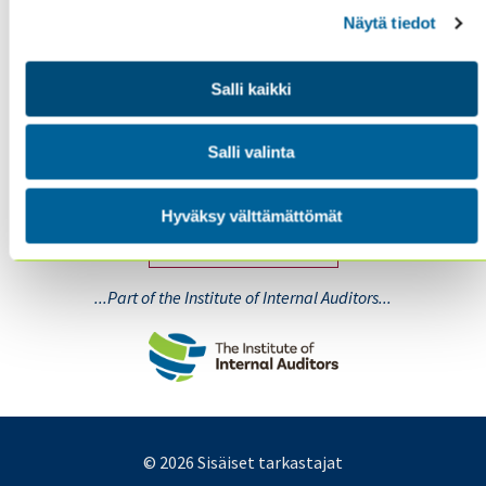
Näytä tiedot
Salli kaikki
LinkedIn
X
Seuraa meitä:
(Twitter)
Salli valinta
LIITY JÄSENEKSI
Hyväksy välttämättömät
KIRJAUDU SISÄÄN
...Part of the Institute of Internal Auditors...
© 2026 Sisäiset tarkastajat