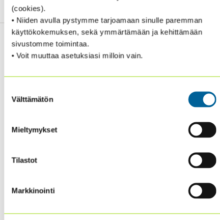
(cookies).
• Niiden avulla pystymme tarjoamaan sinulle paremman
käyttökokemuksen, sekä ymmärtämään ja kehittämään
sivustomme toimintaa.
• Voit muuttaa asetuksiasi milloin vain.
Sisäiset tarkastajat ry / Oy Inreviso Ab
Suostumuksen
Energiakuja 3
Välttämätön
valinta
FI 00180 Helsinki
Tel. +358 (0)50 505 6669
Mieltymykset
SISÄINEN TARKASTUS
Tilastot
KOULUTUS & TAPAHTUMAT
AJANKOHTAISTA
YHDISTYS
Markkinointi
YHTEYSTIEDOT
TIETOSUOJA JA EVÄSTEET