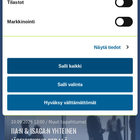
Tilastot
02.09.2026 08:30 / Valmennus (suomeksi)
COSO ERM – RISKIENHALLINNAN
Markkinointi
SERTIFIKAATTIVALMENNUS 2026
(2.9. + 3.9. + 9.9. + 10.9.)
Näytä tiedot
ILMOITTAUDU ›
Salli kaikki
Salli valinta
Hyväksy välttämättömät
10.09.2026 13:00 / Muut tapahtumat
IIA:N & ISACA:N YHTEINEN