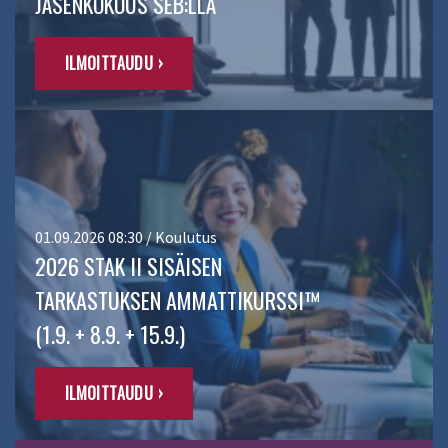
JÄSENKOKOUS SEB:LLÄ
ILMOITTAUDU ›
01.09.2026 08:30 / Koulutus
2026 STAK II SISÄISEN
TARKASTUKSEN AMMATTIKURSSI™
(1.9. + 8.9. + 15.9.)
ILMOITTAUDU ›