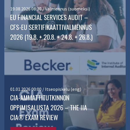
19.08.2026 08:30 / Valmennus (suomeksi)
EU FINANCIAL SERVICES AUDIT –
CFS-EU SERTIFIKAATTIVALMENNUS
2026 (19.8. + 20.8. + 24.8. + 26.8.)
01.01.2026 00:00 / Itseopiskelu (eng)
CIA-AMMATTITUTKINNON
OPPIMISALUSTA 2026 – THE IIA
CIA® EXAM REVIEW