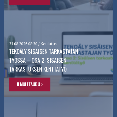
31.08.2026 08:30 / Koulutus
TEKOÄLY SISÄISEN TARKASTAJAN
TYÖSSÄ – OSA 2: SISÄISEN
TARKASTUKSEN KENTTÄTYÖ
ILMOITTAUDU ›