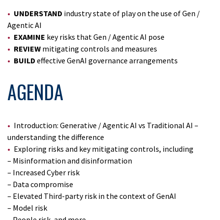
UNDERSTAND
industry state of play on the use of Gen /
Agentic AI
EXAMINE
key risks that Gen / Agentic AI pose
REVIEW
mitigating controls and measures
BUILD
effective GenAI governance arrangements
AGENDA
Introduction: Generative / Agentic AI vs Traditional AI –
understanding the difference
Exploring risks and key mitigating controls, including
– Misinformation and disinformation
– Increased Cyber risk
– Data compromise
– Elevated Third-party risk in the context of GenAI
– Model risk
– People risk, and more