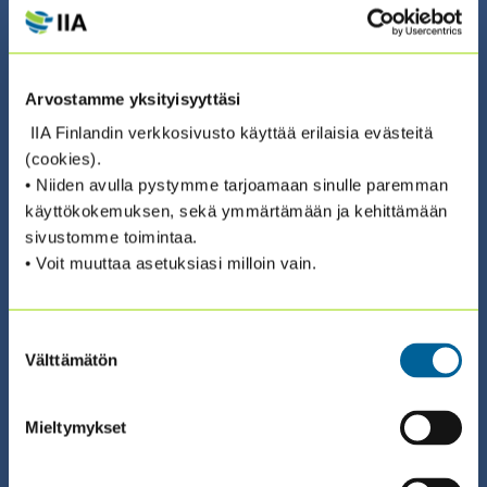
04.09.2026 08:30 / Webinaari (suomeksi)
Arvostamme yksityisyyttäsi
AJANKOHTAISWEBINAARI: SÄÄNTELY
IIA Finlandin verkkosivusto käyttää erilaisia evästeitä
MUUTTUU, ODOTUKSET KASVAVAT –
(cookies).
SISÄISEN TARKASTUKSEN
• Niiden avulla pystymme tarjoamaan sinulle paremman
käyttökokemuksen, sekä ymmärtämään ja kehittämään
NÄKÖKULMA
sivustomme toimintaa.
KESTÄVYYSRAPORTOINTIIN
• Voit muuttaa asetuksiasi milloin vain.
ILMOITTAUDU ›
Suostumuksen
Välttämätön
valinta
Mieltymykset