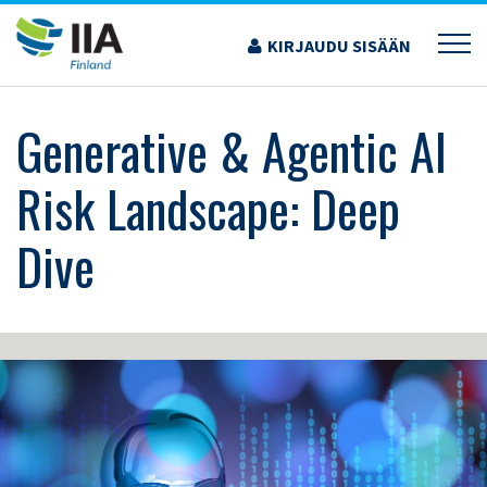
Siirry
sisältöön
KIRJAUDU SISÄÄN
›
KOULUTUS JA TAPAHTUMAT
›
GENERATIVE & AGENTIC AI RISK LANDSCAPE:
DEEP DIVE
Generative & Agentic AI
Risk Landscape: Deep
Dive