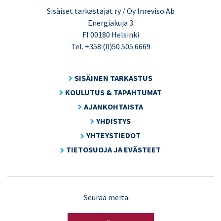
Sisäiset tarkastajat ry / Oy Inreviso Ab
Energiakuja 3
FI 00180 Helsinki
Tel. +358 (0)50 505 6669
SISÄINEN TARKASTUS
KOULUTUS & TAPAHTUMAT
AJANKOHTAISTA
YHDISTYS
YHTEYSTIEDOT
TIETOSUOJA JA EVÄSTEET
LinkedIn
X
Seuraa meitä:
(Twitter)