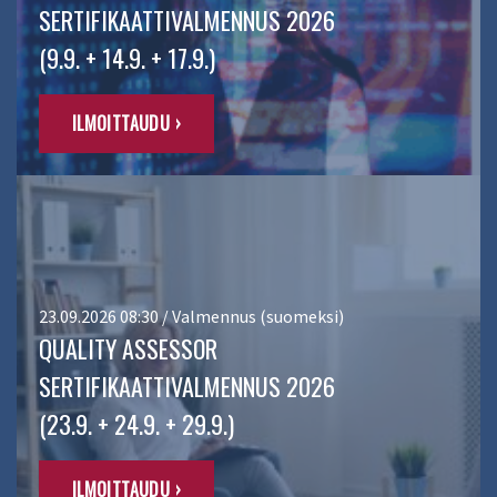
SERTIFIKAATTIVALMENNUS 2026
(9.9. + 14.9. + 17.9.)
ILMOITTAUDU ›
23.09.2026 08:30 / Valmennus (suomeksi)
QUALITY ASSESSOR
SERTIFIKAATTIVALMENNUS 2026
(23.9. + 24.9. + 29.9.)
ILMOITTAUDU ›