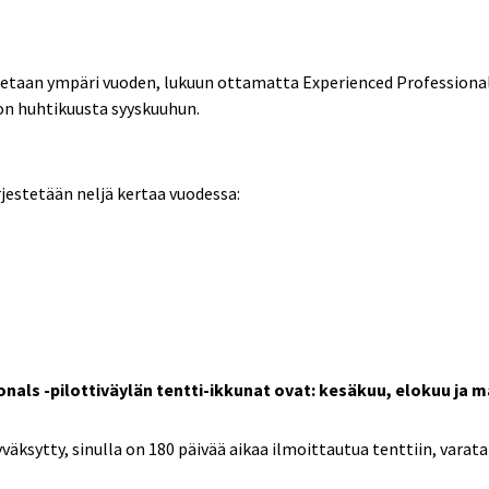
taan ympäri vuoden, lukuun ottamatta Experienced Professionals
on huhtikuusta syyskuuhun.
jestetään neljä kertaa vuodessa:
nals -pilottiväylän tentti-ikkunat ovat: kesäkuu, elokuu ja 
ksytty, sinulla on 180 päivää aikaa ilmoittautua tenttiin, varata 