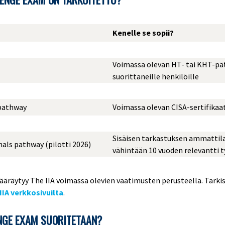
Kenelle se sopii?
Voimassa olevan HT- tai KHT-pä
suorittaneille henkilöille
pathway
Voimassa olevan CISA-sertifikaati
Sisäisen tarkastuksen ammattilais
als pathway (pilotti 2026)
vähintään 10 vuoden relevantti
räytyy The IIA voimassa olevien vaatimusten perusteella. Tarkis
IIA verkkosivuilta
.
NGE EXAM SUORITETAAN?