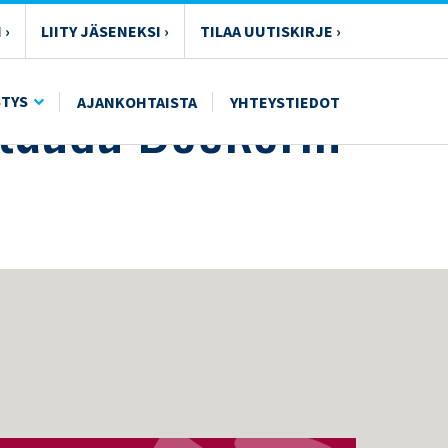
 ›
LIITY JÄSENEKSI ›
TILAA UUTISKIRJE ›
taudu Beckerin
STYS
AJANKOHTAISTA
YHTEYSTIEDOT