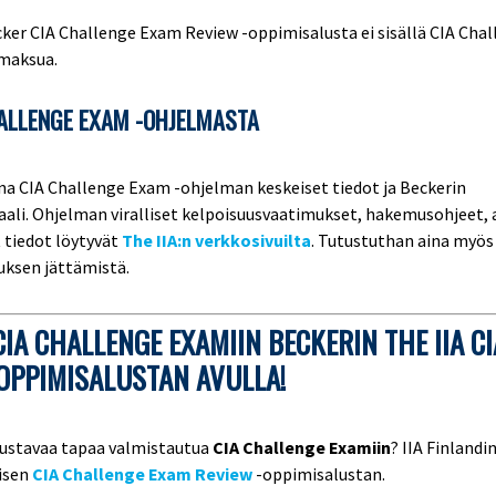
ker CIA Challenge Exam Review -oppimisalusta ei sisällä CIA Cha
maksua.
HALLENGE EXAM -OHJELMASTA
una CIA Challenge Exam -ohjelman keskeiset tiedot ja Beckerin
li. Ohjelman viralliset kelpoisuusvaatimukset, hakemusohjeet, a
 tiedot löytyvät
The IIA:n verkkosivuilta
. Tutustuthan aina myös 
uksen jättämistä.
IA CHALLENGE EXAMIIN BECKERIN THE IIA CI
OPPIMISALUSTAN AVULLA!
oustavaa tapaa valmistautua
CIA Challenge Examiin
? IIA Finlandi
lisen
CIA Challenge Exam Review
-oppimisalustan.