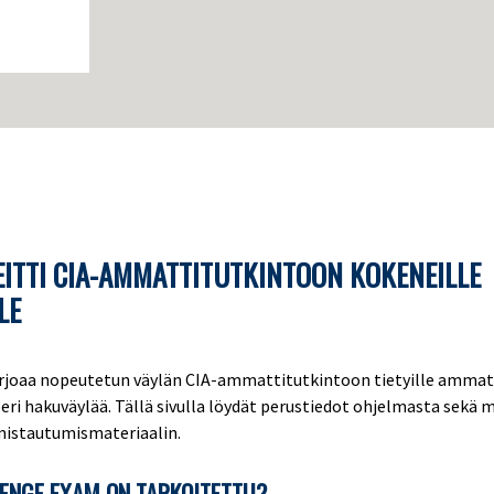
ITTI CIA-AMMATTITUTKINTOON KOKENEILLE
LE
rjoaa nopeutetun väylän CIA-ammattitutkintoon tietyille ammat
 eri hakuväylää. Tällä sivulla löydät perustiedot ohjelmasta sekä
lmistautumismateriaalin.
LENGE EXAM ON TARKOITETTU?