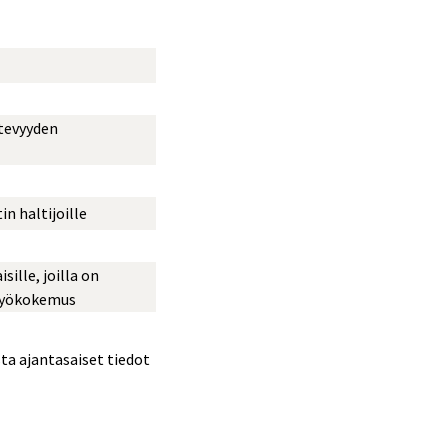
tevyyden
n haltijoille
ille, joilla on
 työkokemus
ta ajantasaiset tiedot