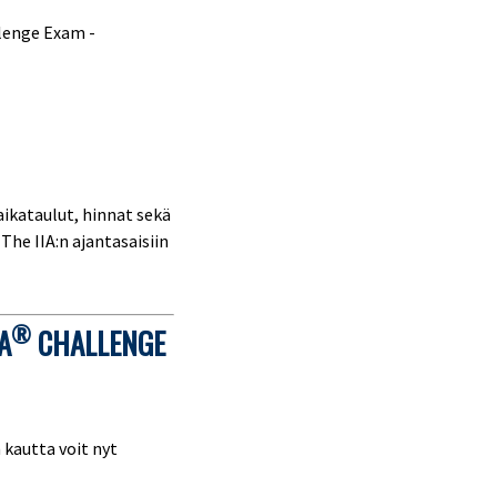
llenge Exam -
ikataulut, hinnat sekä
The IIA:n ajantasaisiin
®
A
CHALLENGE
n kautta voit nyt