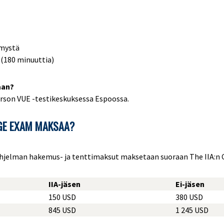
ymystä
 (180 minuuttia)
aan?
arson VUE -testikeskuksessa Espoossa.
NGE EXAM MAKSAA?
hjelman hakemus- ja tenttimaksut maksetaan suoraan The IIA:n 
IIA-jäsen
Ei-jäsen
150 USD
380 USD
845 USD
1 245 USD