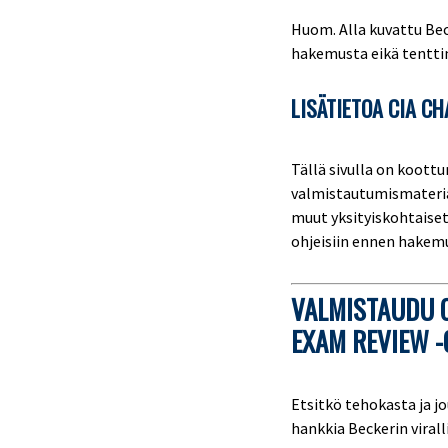
Huom. Alla kuvattu Bec
hakemusta eikä tentti
LISÄTIETOA CIA C
Tällä sivulla on koott
valmistautumismateriaa
muut yksityiskohtaiset
ohjeisiin ennen hakem
VALMISTAUDU C
EXAM REVIEW -
Etsitkö tehokasta ja j
hankkia Beckerin viral