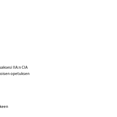
aksesi IIA:n CIA
etoisen opetuksen
ukeen