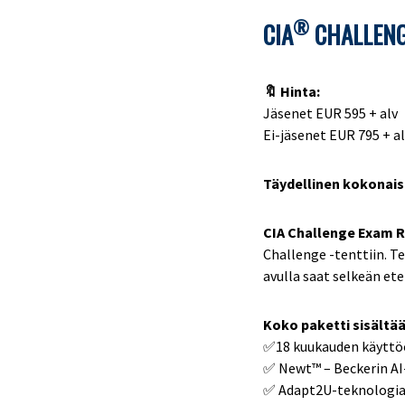
®
CIA
CHALLENG
🔖 Hinta:
Jäsenet EUR 595 + alv
Ei-jäsenet EUR 795 + a
Täydellinen kokonais
CIA Challenge Exam R
Challenge -tenttiin. T
avulla saat selkeän et
Koko paketti sisältää
✅18 kuukauden käyttöoi
✅ Newt™ – Beckerin AI-
✅ Adapt2U-teknologiaa