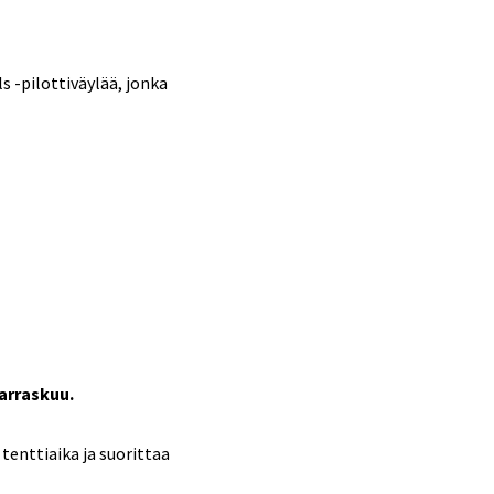
 -pilottiväylää, jonka
marraskuu.
tenttiaika ja suorittaa