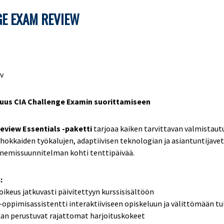
E EXAM REVIEW
lv
uus CIA Challenge Examin suorittamiseen
eview Essentials -paketti
tarjoaa kaiken tarvittavan valmistautu
ehokkaiden työkalujen, adaptiivisen teknologian ja asiantuntijav
enemissuunnitelman kohti tenttipäivää.
:
keus jatkuvasti päivitettyyn kurssisisältöön
oppimisassistentti interaktiiviseen opiskeluun ja välittömään t
n perustuvat rajattomat harjoituskokeet