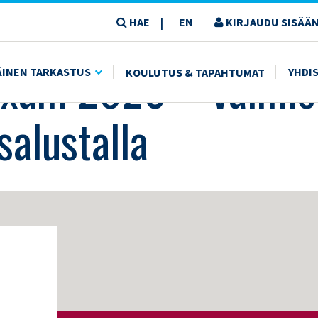
HAE
EN
KIRJAUDU SISÄÄN
|
STAUDU BECKERIN REVIEW -OPPIMISALUSTALLA
Exam 2026 – valmis
ÄINEN TARKASTUS
YHDI
KOULUTUS & TAPAHTUMAT
alustalla