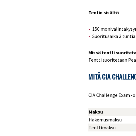
Tentin sisältö
150 monivalintakys
Suoritusaika 3 tuntia
Missä tentti suoritet
Tentti suoritetaan Pe
MITÄ CIA CHALLE
CIA Challenge Exam -o
Maksu
Hakemusmaksu
Tenttimaksu