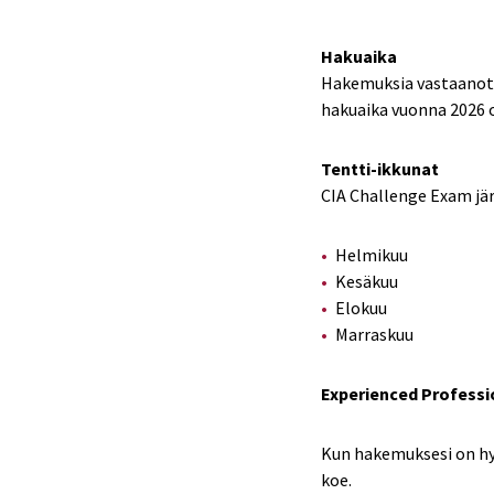
Hakuaika
Hakemuksia vastaanote
hakuaika vuonna 2026 
Tentti-ikkunat
CIA Challenge Exam jär
Helmikuu
Kesäkuu
Elokuu
Marraskuu
Experienced Professio
Kun hakemuksesi on hyvä
koe.