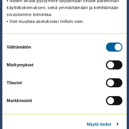
• Niiden avulla pystymme tarjoamaan sinulle paremman
01.04.2026 00:00 / Itseopiskelu (eng)
käyttökokemuksen, sekä ymmärtämään ja kehittämään
CIA CHALLENGE EXAM 2026 –
sivustomme toimintaa.
• Voit muuttaa asetuksiasi milloin vain.
VALMISTAUDU BECKERIN REVIEW -
OPPIMISALUSTALLA
Suostumuksen
Välttämätön
valinta
ILMOITTAUDU ›
Mieltymykset
Tilastot
31.08.2026 08:30 / Koulutus
Markkinointi
TEKOÄLY SISÄISEN TARKASTAJAN
TYÖSSÄ – OSA 2: SISÄISEN
Näytä tiedot
TARKASTUKSEN KENTTÄTYÖ