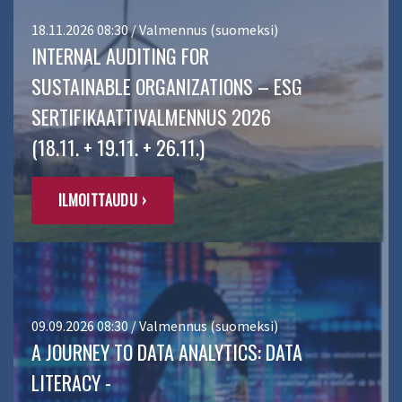
18.11.2026 08:30 / Valmennus (suomeksi)
INTERNAL AUDITING FOR
SUSTAINABLE ORGANIZATIONS – ESG
SERTIFIKAATTIVALMENNUS 2026
(18.11. + 19.11. + 26.11.)
ILMOITTAUDU ›
09.09.2026 08:30 / Valmennus (suomeksi)
A JOURNEY TO DATA ANALYTICS: DATA
LITERACY -