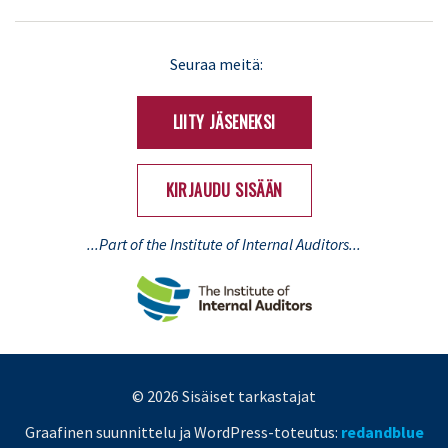
LinkedIn
X
Seuraa meitä:
(Twitter)
LIITY JÄSENEKSI
KIRJAUDU SISÄÄN
...Part of the Institute of Internal Auditors...
© 2026 Sisäiset tarkastajat
Graafinen suunnittelu ja WordPress-toteutus:
redandblue