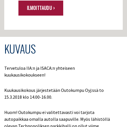
ILMOITTAUDU ›
KUVAUS
Tervetuloa IIA:n ja ISACA:n yhteiseen
kuukausikokoukseen!
Kuukausikokous järjestetään Outokumpu Oyj:ssä to
15.3.2018 klo 14.00-16.00.
Huom! Outokumpu ei valitettavasti voi tarjota
autopaikkaa omalla autolla saapuville. Myös lähistöllä
olevan Technopoliksen parkkihalli on ollut viime