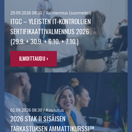
29.09.2026 08:30 / Valmennus (suomeksi)
ITGC – YLEISTEN IT-KONTROLLIEN
SERTIFIKAATTIVALMENNUS 2026
(29.9. + 30.9. + 6.10. + 7.10.)
ILMOITTAUDU ›
01.09.2026 08:30 / Koulutus
2026 STAK II SISÄISEN
TARKASTUKSEN AMMATTIKURSSI™