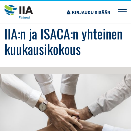
Siirry
sisältöön
KIRJAUDU SISÄÄN
›
KOULUTUS JA TAPAHTUMAT
›
IIA:N JA ISACA:N YHTEINEN KUUKAUSIKOKOUS
IIA:n ja ISACA:n yhteinen
kuukausikokous