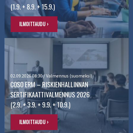
(1.9. + 8.9. + 15.9.)
ILMOITTAUDU ›
02.09.2026 08:30 / Valmennus (suomeksi)
COSO ERM – RISKIENHALLINNAN
SERTIFIKAATTIVALMENNUS 2026
(2.9. + 3.9. + 9.9. + 10.9.)
ILMOITTAUDU ›