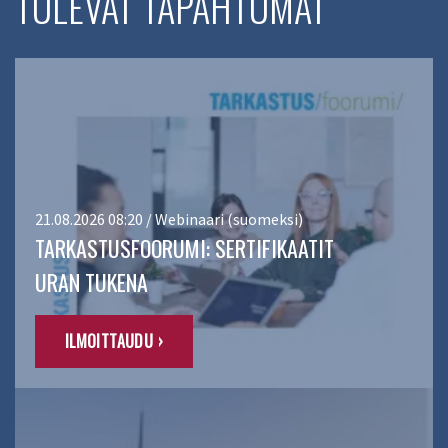
TULEVAT TAPAHTUMAT
21.08.2026 08:20 / Webinaari (suomeksi)
TARKASTUSFOORUMI: SERTIFIKAATIT
URAN TUKENA
ILMOITTAUDU ›