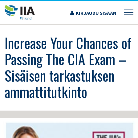
Siirry
sisältöön
KIRJAUDU SISÄÄN
›
KOULUTUS JA TAPAHTUMAT
›
INCREASE YOUR CHANCES OF PASSING THE CIA
EXAM – SISÄISEN TARKASTUKSEN AMMATTITUTKINTO
Increase Your Chances of
Passing The CIA Exam –
Sisäisen tarkastuksen
ammattitutkinto