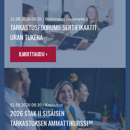
21.08.2026 08:20 / Webinaari (suomeksi)
TARKASTUSFOORUMI: SERTIFIKAATIT
URAN TUKENA
ILMOITTAUDU ›
01.09.2026 08:30 / Koulutus
2026 STAK II SISÄISEN
TARKASTUKSEN AMMATTIKURSSI™