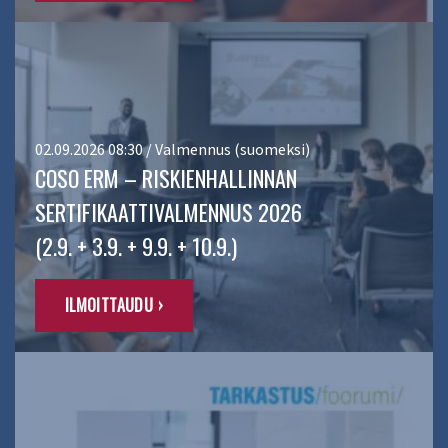
02.09.2026 08:30 / Valmennus (suomeksi)
COSO ERM – RISKIENHALLINNAN
SERTIFIKAATTIVALMENNUS 2026
(2.9. + 3.9. + 9.9. + 10.9.)
ILMOITTAUDU ›