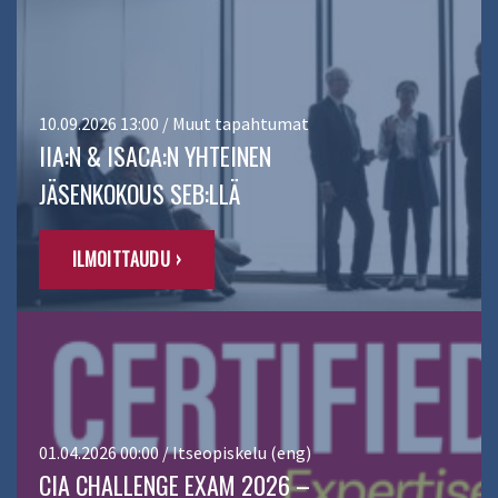
10.09.2026 13:00 / Muut tapahtumat
IIA:N & ISACA:N YHTEINEN
JÄSENKOKOUS SEB:LLÄ
ILMOITTAUDU ›
01.04.2026 00:00 / Itseopiskelu (eng)
CIA CHALLENGE EXAM 2026 –