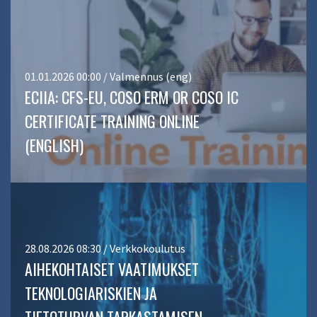
01.01.2026 00:00 / Valmennus (eng)
ECIIA: CFS-EU, COSO ERM OR COSO IC
CERTIFICATE TRAINING ONLINE
(ENGLISH)
28.08.2026 08:30 / Verkkokoulutus
AIHEKOHTAISET VAATIMUKSET
TEKNOLOGIARISKIEN JA
TIETOTURVAN TARKASTAMISEN