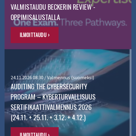
VALMISTAUDU BECKERIN REVIEW -
OPPIMISALUSTALLA
ILMOITTAUDU ›
24.11.2026 08:30 / Valmennus (suomeksi)
AUDITING THE CYBERSECURITY
PROGRAM – KYBERTURVALLISUUS
SERTIFIKAATTIVALMENNUS 2026
(24.11. + 25.11. + 3.12. + 4.12.)
ILMOITTAUDU ›