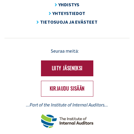
YHDISTYS
YHTEYSTIEDOT
TIETOSUOJA JA EVÄSTEET
LinkedIn
X
Seuraa meitä:
(Twitter)
LIITY JÄSENEKSI
KIRJAUDU SISÄÄN
...Part of the Institute of Internal Auditors...