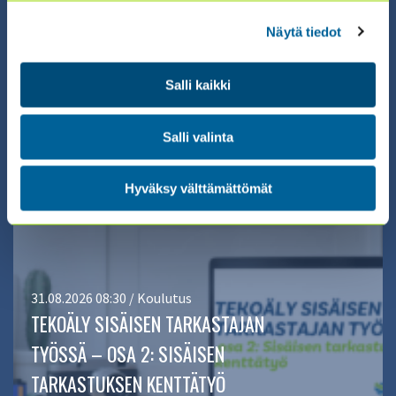
A JOURNEY TO DATA ANALYTICS: DATA
LITERACY -
Näytä tiedot
SERTIFIKAATTIVALMENNUS 2026
Salli kaikki
(9.9. + 14.9. + 17.9.)
Salli valinta
ILMOITTAUDU ›
Hyväksy välttämättömät
31.08.2026 08:30 / Koulutus
TEKOÄLY SISÄISEN TARKASTAJAN
TYÖSSÄ – OSA 2: SISÄISEN
TARKASTUKSEN KENTTÄTYÖ