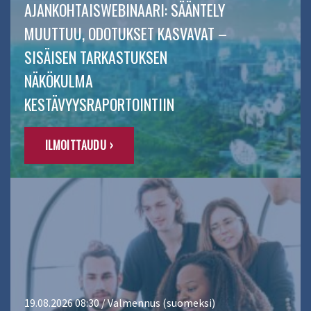
AJANKOHTAISWEBINAARI: SÄÄNTELY
MUUTTUU, ODOTUKSET KASVAVAT –
SISÄISEN TARKASTUKSEN
NÄKÖKULMA
KESTÄVYYSRAPORTOINTIIN
ILMOITTAUDU ›
19.08.2026 08:30 / Valmennus (suomeksi)