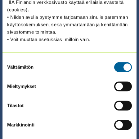
IIA Finlandin verkkosivusto käyttää erilaisia evästeitä
(cookies).
• Niiden avulla pystymme tarjoamaan sinulle paremman
käyttökokemuksen, sekä ymmärtämään ja kehittämään
sivustomme toimintaa.
• Voit muuttaa asetuksiasi milloin vain.
01.10.2026 08:30 /
Suostumuksen
SAVE THE DATE! SHE LEADS TECH –
Välttämätön
valinta
YHTEISTYÖSSÄ ISACA FINLAND &
ADVISENSE
Mieltymykset
Tilastot
Markkinointi
09.09.2026 08:30 / Valmennus (suomeksi)