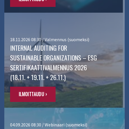
18.11.2026 08:30 / Valmennus (suomeksi)
INTERNAL AUDITING FOR
SUSTAINABLE ORGANIZATIONS – ESG
SERTIFIKAATTIVALMENNUS 2026
(18.11. + 19.11. + 26.11.)
ILMOITTAUDU ›
04.09.2026 08:30 / Webinaari (suomeksi)