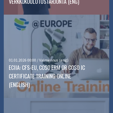
VERKKOKOULUTUSTARJONTA (ENG)
01.01.2026 00:00 / Valmennus (eng)
ECIIA: CFS-EU, COSO ERM OR COSO IC
CERTIFICATE TRAINING ONLINE
(ENGLISH)