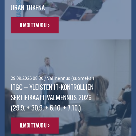
URAN TUKENA
ILMOITTAUDU ›
29.09.2026 08:30 / Valmennus (suomeksi)
ITGC – YLEISTEN IT-KONTROLLIEN
SERTIFIKAATTIVALMENNUS 2026
(29.9. + 30.9. + 6.10. + 7.10.)
ILMOITTAUDU ›