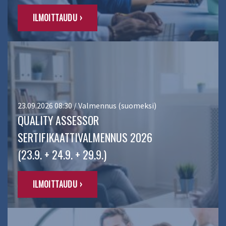
ILMOITTAUDU ›
23.09.2026 08:30 / Valmennus (suomeksi)
QUALITY ASSESSOR
SERTIFIKAATTIVALMENNUS 2026
(23.9. + 24.9. + 29.9.)
ILMOITTAUDU ›