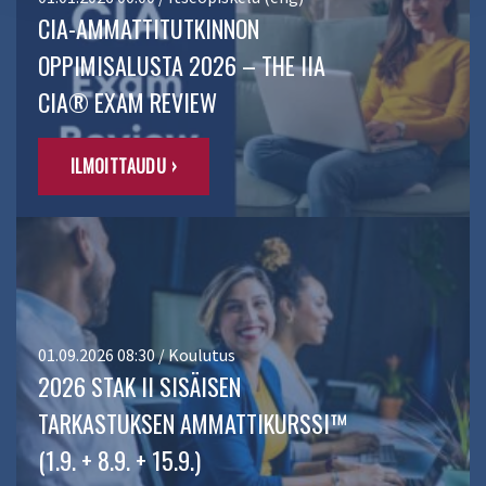
CIA-AMMATTITUTKINNON
OPPIMISALUSTA 2026 – THE IIA
CIA® EXAM REVIEW
ILMOITTAUDU ›
01.09.2026 08:30 / Koulutus
2026 STAK II SISÄISEN
TARKASTUKSEN AMMATTIKURSSI™
(1.9. + 8.9. + 15.9.)