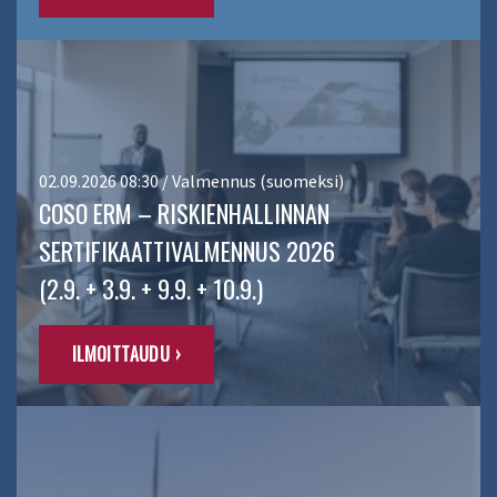
02.09.2026 08:30 / Valmennus (suomeksi)
COSO ERM – RISKIENHALLINNAN
SERTIFIKAATTIVALMENNUS 2026
(2.9. + 3.9. + 9.9. + 10.9.)
ILMOITTAUDU ›