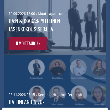
10.09.2026 13:00 / Muut tapahtumat
IIA:N & ISACA:N YHTEINEN
JÄSENKOKOUS SEB:LLÄ
ILMOITTAUDU ›
03.11.2026 08:15 / Seminaarit ja konferenssit
IIA FINLANDIN 70-