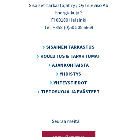
Sisäiset tarkastajat ry / Oy Inreviso Ab
Energiakuja 3
FI 00180 Helsinki
Tel. +358 (0)50 505 6669
SISÄINEN TARKASTUS
KOULUTUS & TAPAHTUMAT
AJANKOHTAISTA
YHDISTYS
YHTEYSTIEDOT
TIETOSUOJA JA EVÄSTEET
LinkedIn
X
Seuraa meitä:
(Twitter)