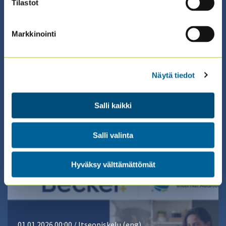
Tilastot
Markkinointi
09.09.2026 08:30 / Valmennus (suomeksi)
A JOURNEY TO DATA ANALYTICS: DATA
LITERACY -
Näytä tiedot
SERTIFIKAATTIVALMENNUS 2026
(9.9. + 14.9. + 17.9.)
Salli kaikki
Salli valinta
ILMOITTAUDU ›
Hyväksy välttämättömät
01.01.2026 00:00 / Itseopiskelu (eng)