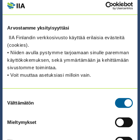
VUOTISJUHLASEMINAARI 2026
ILMOITTAUDU ›
Arvostamme yksityisyyttäsi
IIA Finlandin verkkosivusto käyttää erilaisia evästeitä
(cookies).
• Niiden avulla pystymme tarjoamaan sinulle paremman
käyttökokemuksen, sekä ymmärtämään ja kehittämään
24.11.2026 08:30 / Valmennus (suomeksi)
sivustomme toimintaa.
AUDITING THE CYBERSECURITY
• Voit muuttaa asetuksiasi milloin vain.
PROGRAM – KYBERTURVALLISUUS
SERTIFIKAATTIVALMENNUS 2026
Suostumuksen
(24.11. + 25.11. + 3.12. + 4.12.)
Välttämätön
valinta
ILMOITTAUDU ›
Mieltymykset