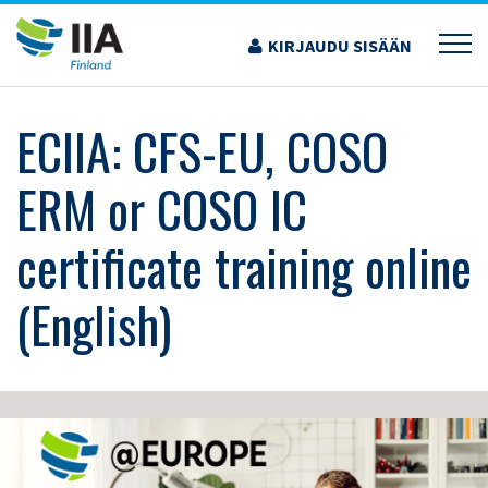
Siirry
sisältöön
KIRJAUDU SISÄÄN
›
KOULUTUS JA TAPAHTUMAT
›
ECIIA: CFS-EU, COSO ERM OR COSO IC
CERTIFICATE TRAINING ONLINE (ENGLISH)
ECIIA: CFS-EU, COSO
ERM or COSO IC
certificate training online
(English)