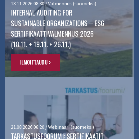
18.11.2026 08:30 / Valmennus (suomeksi)
INTERNAL AUDITING FOR
SUSTAINABLE ORGANIZATIONS – ESG
SERTIFIKAATTIVALMENNUS 2026
(18.11. + 19.11. + 26.11.)
ILMOITTAUDU ›
21.08.2026 08:20 / Webinaari (suomeksi)
TARKASTUSFOORUMI: SERTIFIKAATIT