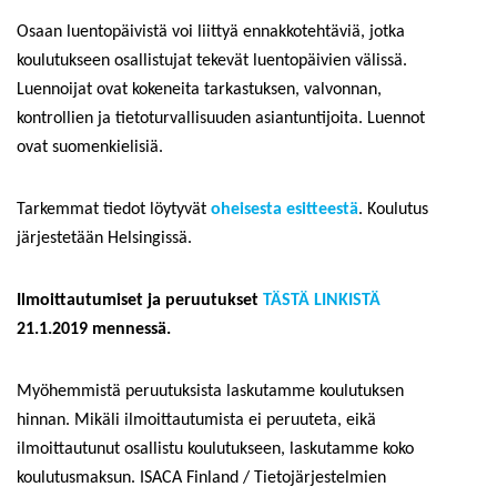
Osaan luentopäivistä voi liittyä ennakkotehtäviä, jotka
koulutukseen osallistujat tekevät luentopäivien välissä.
Luennoijat ovat kokeneita tarkastuksen, valvonnan,
kontrollien ja tietoturvallisuuden asiantuntijoita. Luennot
ovat suomenkielisiä.
Tarkemmat tiedot löytyvät
oheisesta esitteestä
. Koulutus
järjestetään Helsingissä.
Ilmoittautumiset ja peruutukset
TÄSTÄ LINKISTÄ
21.1.2019 mennessä.
Myöhemmistä peruutuksista laskutamme koulutuksen
hinnan. Mikäli ilmoittautumista ei peruuteta, eikä
ilmoittautunut osallistu koulutukseen, laskutamme koko
koulutusmaksun. ISACA Finland / Tietojärjestelmien