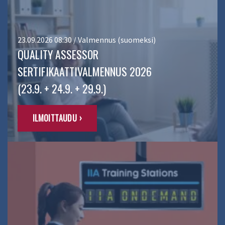
23.09.2026 08:30 / Valmennus (suomeksi)
QUALITY ASSESSOR
SERTIFIKAATTIVALMENNUS 2026
(23.9. + 24.9. + 29.9.)
ILMOITTAUDU ›