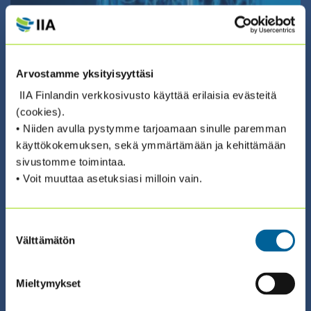
28.08.2026 08:30 / Verkkokoulutus
AIHEKOHTAISET VAATIMUKSET
TEKNOLOGIARISKIEN JA
Arvostamme yksityisyyttäsi
TIETOTURVAN TARKASTAMISEN
IIA Finlandin verkkosivusto käyttää erilaisia evästeitä
NÄKÖKULMASTA
(cookies).
• Niiden avulla pystymme tarjoamaan sinulle paremman
ILMOITTAUDU ›
käyttökokemuksen, sekä ymmärtämään ja kehittämään
sivustomme toimintaa.
• Voit muuttaa asetuksiasi milloin vain.
Suostumuksen
Välttämätön
valinta
02.09.2026 08:30 / Valmennus (suomeksi)
COSO ERM – RISKIENHALLINNAN
Mieltymykset
SERTIFIKAATTIVALMENNUS 2026