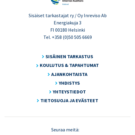
Sisäiset tarkastajat ry / Oy Inreviso Ab
Energiakuja 3
FI 00180 Helsinki
Tel. +358 (0)50 505 6669
SISÄINEN TARKASTUS
KOULUTUS & TAPAHTUMAT
AJANKOHTAISTA
YHDISTYS
YHTEYSTIEDOT
TIETOSUOJA JA EVÄSTEET
LinkedIn
X
Seuraa meitä: