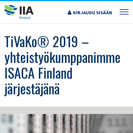
Siirry
sisältöön
KIRJAUDU SISÄÄN
›
KOULUTUS JA TAPAHTUMAT
›
TIVAKO® 2019 – YHTEISTYÖKUMPPANIMME ISACA
FINLAND JÄRJESTÄJÄNÄ
TiVaKo® 2019 –
yhteistyökumppanimme
ISACA Finland
järjestäjänä