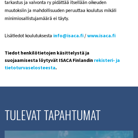
tarkastus ja valvonta ry pidättää itsellään oikeuden
muutoksiin ja mahdollisuuden peruuttaa koulutus mikäli
minimiosallistujamäärä ei täyty.
info@isaca.fi
/
www.isaca.fi
Lisätiedot koulutuksesta
Tiedot henkilötietojen käsittelystä ja
suojaamisesta löytyvät ISACA Finlandin
rekisteri- ja
tietoturvaselosteesta
.
TULEVAT TAPAHTUMAT