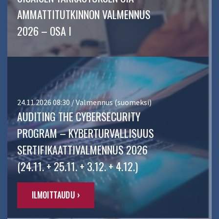
AMMATTITUTKINNON VALMENNUS
2026 – OSA I
24.11.2026 08:30 / Valmennus (suomeksi)
AUDITING THE CYBERSECURITY
PROGRAM – KYBERTURVALLISUUS
SERTIFIKAATTIVALMENNUS 2026
(24.11. + 25.11. + 3.12. + 4.12.)
ILMOITTAUDU ›