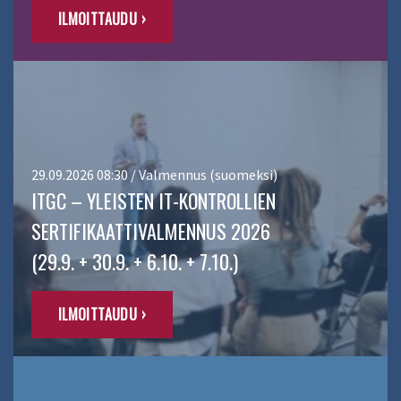
ILMOITTAUDU ›
29.09.2026 08:30 / Valmennus (suomeksi)
ITGC – YLEISTEN IT-KONTROLLIEN
SERTIFIKAATTIVALMENNUS 2026
(29.9. + 30.9. + 6.10. + 7.10.)
ILMOITTAUDU ›