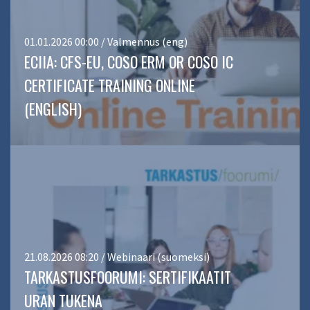
01.01.2026 00:00 / Valmennus (eng)
ECIIA: CFS-EU, COSO ERM OR COSO IC
CERTIFICATE TRAINING ONLINE
(ENGLISH)
21.08.2026 08:20 / Webinaari (suomeksi)
TARKASTUSFOORUMI: SERTIFIKAATIT
URAN TUKENA