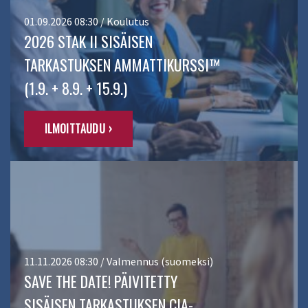
01.09.2026 08:30 / Koulutus
2026 STAK II SISÄISEN
TARKASTUKSEN AMMATTIKURSSI™
(1.9. + 8.9. + 15.9.)
ILMOITTAUDU ›
11.11.2026 08:30 / Valmennus (suomeksi)
SAVE THE DATE! PÄIVITETTY
SISÄISEN TARKASTUKSEN CIA-