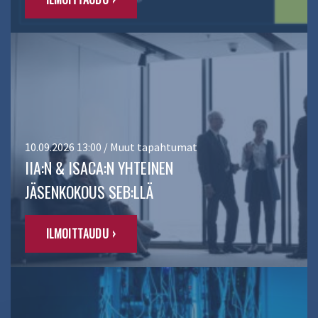
10.09.2026 13:00 / Muut tapahtumat
IIA:N & ISACA:N YHTEINEN
JÄSENKOKOUS SEB:LLÄ
ILMOITTAUDU ›