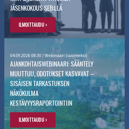
JÄSENKOKOUS SEB:LLÄ
ILMOITTAUDU ›
04.09.2026 08:30 / Webinaari (suomeksi)
AJANKOHTAISWEBINAARI: SÄÄNTELY
MUUTTUU, ODOTUKSET KASVAVAT –
SISÄISEN TARKASTUKSEN
NÄKÖKULMA
KESTÄVYYSRAPORTOINTIIN
ILMOITTAUDU ›