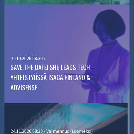
01.10.2026 08:30 /
SAVE THE DATE! SHE LEADS TECH –
YHTEISTYÖSSÄ ISACA FINLAND &
ADVISENSE
24.11.2026 08:30 / Valmennus (suomeksi)