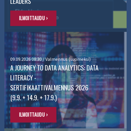
LEADERS
ILMOITTAUDU ›
09.09.2026 08:30 / Valmennus (suomeksi)
A JOURNEY TO DATA ANALYTICS: DATA
LITERACY -
SERTIFIKAATTIVALMENNUS 2026
(9.9. + 14.9. + 17.9.)
ILMOITTAUDU ›