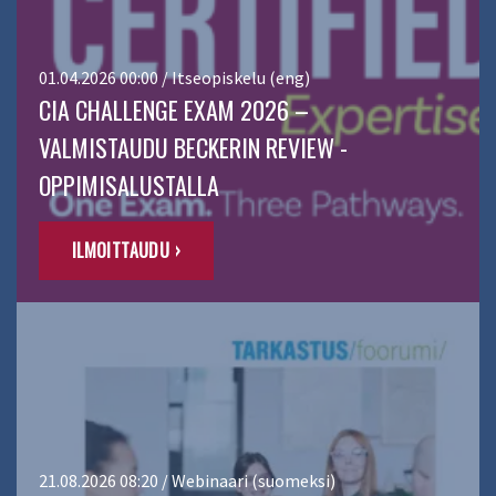
01.04.2026 00:00 / Itseopiskelu (eng)
CIA CHALLENGE EXAM 2026 –
VALMISTAUDU BECKERIN REVIEW -
OPPIMISALUSTALLA
ILMOITTAUDU ›
21.08.2026 08:20 / Webinaari (suomeksi)