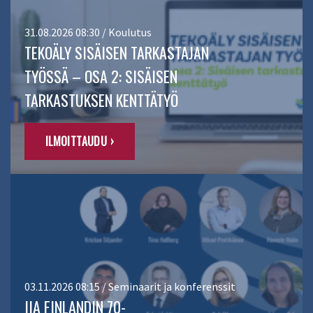
31.08.2026 08:30 / Koulutus
TEKOÄLY SISÄISEN TARKASTAJAN
TYÖSSÄ – OSA 2: SISÄISEN
TARKASTUKSEN KENTTÄTYÖ
ILMOITTAUDU ›
03.11.2026 08:15 / Seminaarit ja konferenssit
IIA FINLANDIN 70-