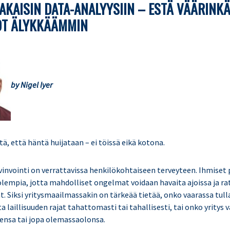
AKAISIN DATA-ANALYYSIIN – ESTÄ VÄÄRINK
OT ÄLYKKÄÄMMIN
by Nigel Iyer
itä, että häntä huijataan – ei töissä eikä kotona.
vinvointi on verrattavissa henkilökohtaiseen terveyteen. Ihmiset 
mpia, jotta mahdolliset ongelmat voidaan havaita ajoissa ja ra
. Siksi yritysmaailmassakin on tärkeää tietää, onko vaarassa tull
a laillisuuden rajat tahattomasti tai tahallisesti, tai onko yritys 
ensa tai jopa olemassaolonsa.