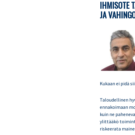
IHMISOTE T
JA VAHING
Kukaan ei pidä si
Taloudellinen hy
ennakoimaan mole
kuin ne pahenevat
ylittääkö toimint
riskeerata maine