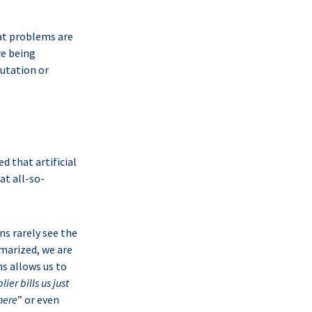
hat problems are
re being
putation or
d that artificial
at all-so-
s rarely see the
marized, we are
ns allows us to
ier bills us just
here
” or even