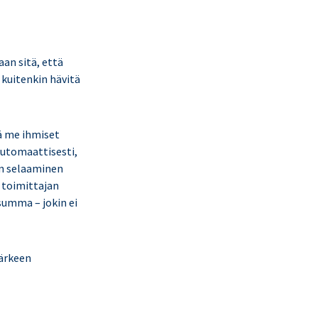
aan sitä, että
 kuitenkin hävitä
tä me ihmiset
automaattisesti,
en selaaminen
n toimittajan
summa – jokin ei
järkeen