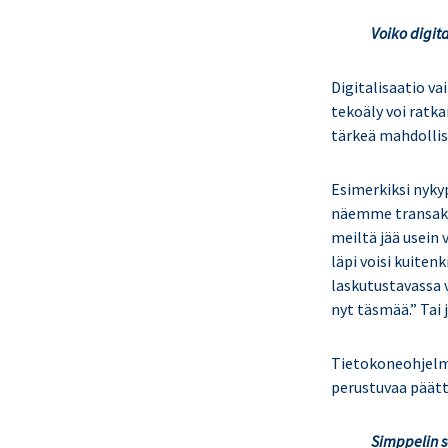
Voiko digit
Digitalisaatio va
tekoäly voi ratk
tärkeä mahdollis
Esimerkiksi nykyp
näemme t
ransak
meiltä jää usein
läpi voisi kuiten
laskutustavassa 
nyt täsmää.” Tai 
Tietokoneohjelma
perustuvaa päätt
Simppelin s