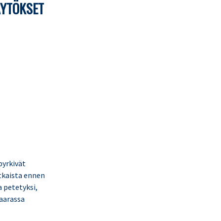
ÄYTÖKSET
pyrkivät
tkaista ennen
a petetyksi,
vaarassa