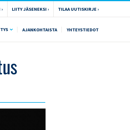
 ›
LIITY JÄSENEKSI ›
TILAA UUTISKIRJE ›
STYS
AJANKOHTAISTA
YHTEYSTIEDOT
tus