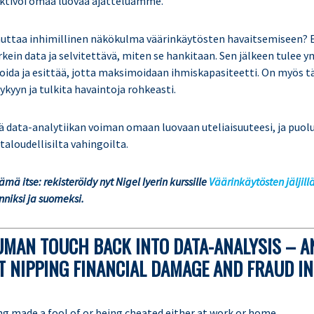
aktivoi omaa luovaa ajatteluamme.
auttaa inhimillinen näkökulma väärinkäytösten havaitsemiseen? E
rkein data ja selvitettävä, miten se hankitaan. Sen jälkeen tulee
ysoida ja esittää, jotta maksimoidaan ihmiskapasiteetti. On myös t
kyyn ja tulkita havaintoja rohkeasti.
ää data-analytiikan voiman omaan luovaan uteliaisuuteesi, ja puol
taloudellisilta vahingoilta.
ä itse: rekisteröidy nyt Nigel Iyerin kurssille
Väärinkäytösten jäljill
nniksi ja suomeksi.
UMAN TOUCH BACK INTO DATA-ANALYSIS – A
T NIPPING FINANCIAL DAMAGE AND FRAUD IN
ng made a fool of or being cheated either at work or home.