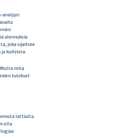
-analyysi
avaita
amien
siä alennuksia
a, joka sijaitsee
ja kuiteista.
 Mutta mitä
keiden tulokset
mista lattialta.
n olla
logiaa