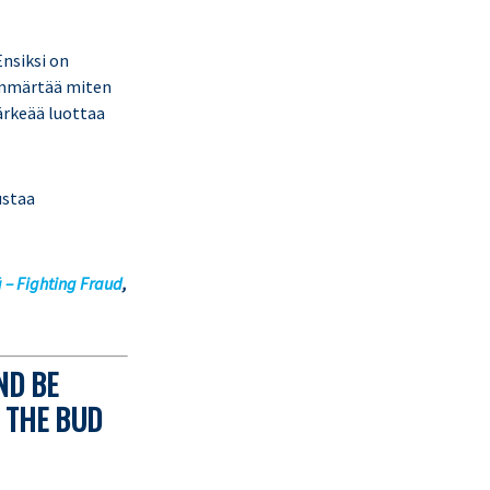
nsiksi on
 ymmärtää miten
ärkeää luottaa
ustaa
ä – Fighting Fraud
,
ND BE
 THE BUD