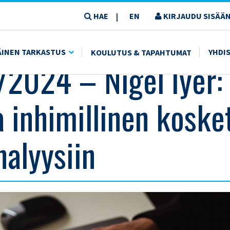
HAE
EN
KIRJAUDU SISÄÄN
|
TA INHIMILLINEN KOSKETUS DATA-ANALYYSIIN
ÄINEN TARKASTUS
YHDI
KOULUTUS & TAPAHTUMAT
/2024 – Nigel Iyer:
a inhimillinen koske
nalyysiin