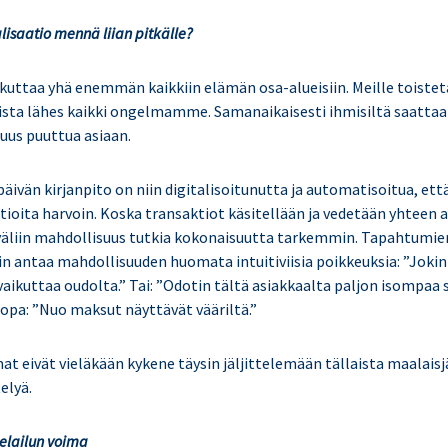
alisaatio mennä liian pitkälle?
ikuttaa yhä enemmän kaikkiin elämän osa-alueisiin. Meille toistet
aista lähes kaikki ongelmamme. Samanaikaisesti ihmisiltä saattaa
uus puuttua asiaan.
äivän kirjanpito on niin digitalisoitunutta ja automatisoitua, et
tioita
harvoin. Koska
transaktiot
käsitellään ja vedetään yhteen 
 väliin mahdollisuus tutkia kokonaisuutta tarkemmin. Tapahtumi
kin antaa mahdollisuuden huomata intuitiviisia poikkeuksia: ”Joki
vaikuttaa oudolta.” Tai: ”Odotin tältä asiakkaalta paljon isompaa 
jopa: ”Nuo maksut näyttävät vääriltä.”
t eivät vieläkään kykene täysin jäljittelemään tällaista maalais
elyä.
elailun voima