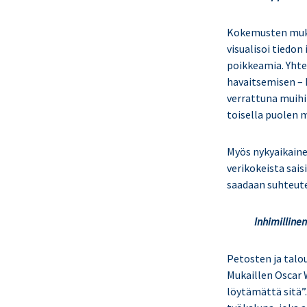
Kokemusten muka
visualisoi tiedo
poikkeamia. Yhte
havaitsemisen – k
verrattuna muihi
toisella puolen m
Myös nykyaikaine
verikokeista sais
saadaan suhteute
Inhimilline
Petosten ja talo
Mukaillen Oscar W
löytämättä sitä