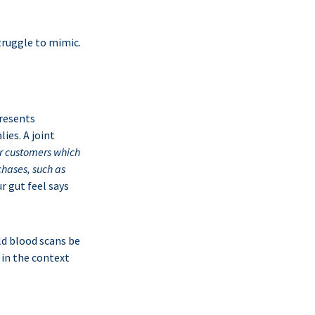
truggle to mimic.
presents
ies. A joint
er customers which
chases, such as
ur gut feel says
ld blood scans be
in the context