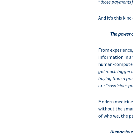
“
those payments ju
And it’s this ki
The power o
From experience,
information in a
human-computer a
get much bigger a
buying from a pac
are “
suspicious p
Modern medicine 
without the smar
of who we, the pa
Human touc