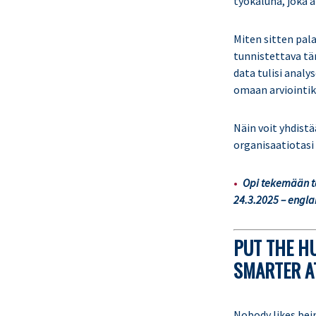
työkaluna, joka 
Miten sitten pal
tunnistettava tä
data tulisi anal
omaan arviointiky
Näin voit yhdist
organisaatiotasi 
Opi tekemään täm
24.3.2025 – engla
PUT THE H
SMARTER A
Nobody likes bei