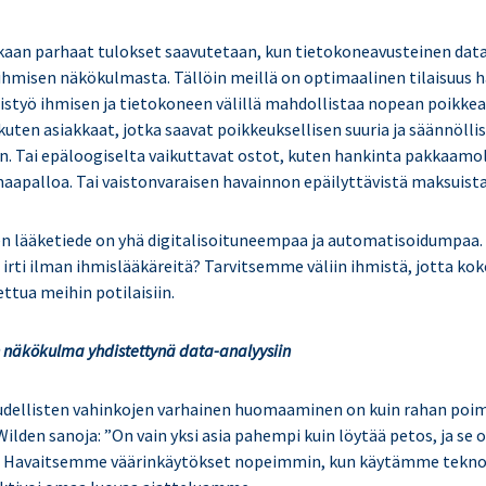
an parhaat tulokset saavutetaan, kun tietokoneavusteinen data
n ihmisen näkökulmasta. Tällöin meillä on optimaalinen tilaisuus h
istyö ihmisen ja tietokoneen välillä mahdollistaa nopean poikke
uten asiakkaat, jotka saavat poikkeuksellisen suuria ja säännölli
n. Tai epäloogiselta vaikuttavat ostot, kuten hankinta pakkaamolt
aapalloa. Tai vaistonvaraisen havainnon epäilyttävistä maksuista 
n lääketiede on yhä digitalisoituneempaa ja automatisoidumpaa.
i irti ilman ihmislääkäreitä? Tarvitsemme väliin ihmistä, jotta ko
ttua meihin potilaisiin.
n näkökulma yhdistettynä data-analyysiin
udellisten vahinkojen varhainen huomaaminen on kuin rahan poimi
ilden sanoja: ”On vain yksi asia pahempi kuin löytää petos, ja se o
”. Havaitsemme väärinkäytökset nopeimmin, kun käytämme tekno