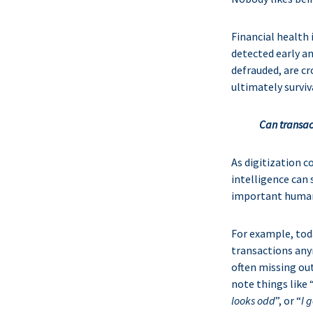
Financial health 
detected early an
defrauded, are cr
ultimately surviva
Can transac
As digitization c
intelligence can 
important human 
For example, tod
transactions any
often missing out
note things like 
looks odd
”, or “
I 