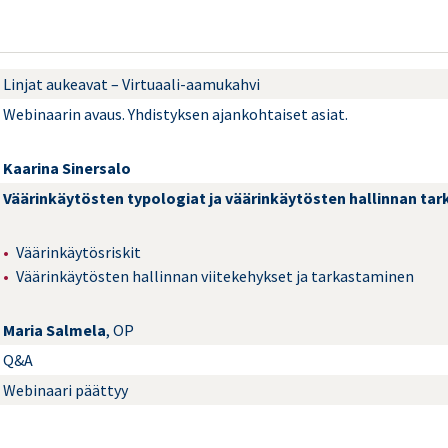
Linjat aukeavat – Virtuaali-aamukahvi
Webinaarin avaus. Yhdistyksen ajankohtaiset asiat.
Kaarina Sinersalo
Väärinkäytösten typologiat ja väärinkäytösten hallinnan ta
Väärinkäytösriskit
Väärinkäytösten hallinnan viitekehykset ja tarkastaminen
Maria Salmela
, OP
Q&A
Webinaari päättyy