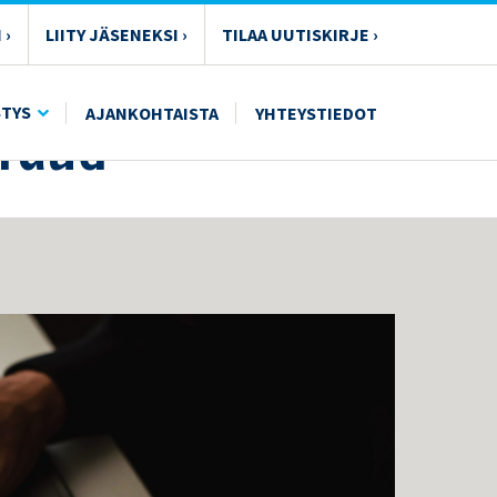
 ›
LIITY JÄSENEKSI ›
TILAA UUTISKIRJE ›
Fraud
STYS
AJANKOHTAISTA
YHTEYSTIEDOT