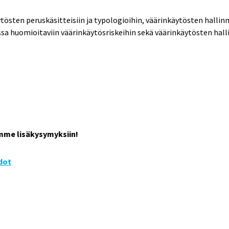
sten peruskäsitteisiin ja typologioihin, väärinkäytösten hallinn
ssa huomioitaviin väärinkäytösriskeihin sekä väärinkäytösten hal
mme lisäkysymyksiin!
dot