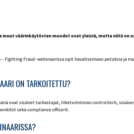
a muut väärinkäytösten muodot ovat yleisiä, mutta niitä on u
lä – Fighting Fraud -webinaarissa opit havaitsemaan petoksia ja mu
AARI ON TARKOITETTU?
ä ovat sisäiset tarkastajat, liiketoiminnan controllerit, sisäisen
enkilöt sekä compliance officerit.
INAARISSA?