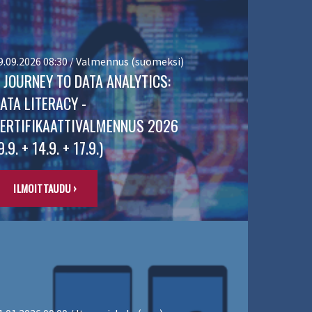
9.09.2026 08:30 / Valmennus (suomeksi)
 JOURNEY TO DATA ANALYTICS:
ATA LITERACY -
ERTIFIKAATTIVALMENNUS 2026
9.9. + 14.9. + 17.9.)
ILMOITTAUDU ›