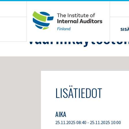
Siirry
sisältöön
›
KOULUTUS JA TAPAHTUMAT
›
VÄÄRINKÄYTÖSTEN JÄLJILLÄ – FIG
Väärinkäytösten 
SIS
LISÄTIEDOT
AIKA
25.11.2025 08:40 - 25.11.2025 10:00