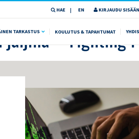
HAE
EN
KIRJAUDU SISÄÄN
|
HTING FRAUD
jäljillä – Fighting 
ÄINEN TARKASTUS
YHDI
KOULUTUS & TAPAHTUMAT