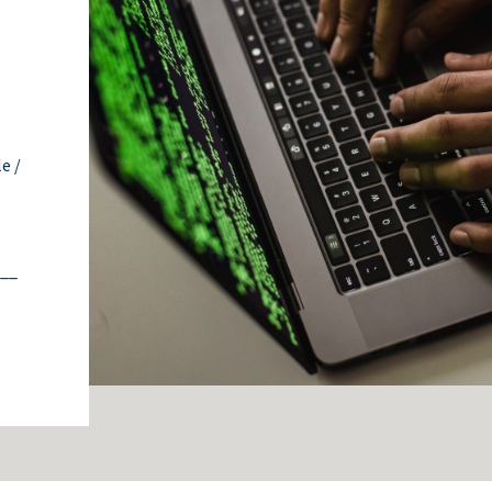
e /
s
__