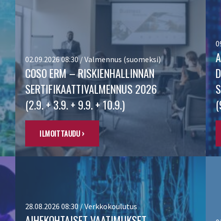
0
A
02.09.2026 08:30 / Valmennus (suomeksi)
COSO ERM – RISKIENHALLINNAN
D
SERTIFIKAATTIVALMENNUS 2026
S
(2.9. + 3.9. + 9.9. + 10.9.)
(
ILMOITTAUDU ›
28.08.2026 08:30 / Verkkokoulutus
AIHEKOHTAISET VAATIMUKSET