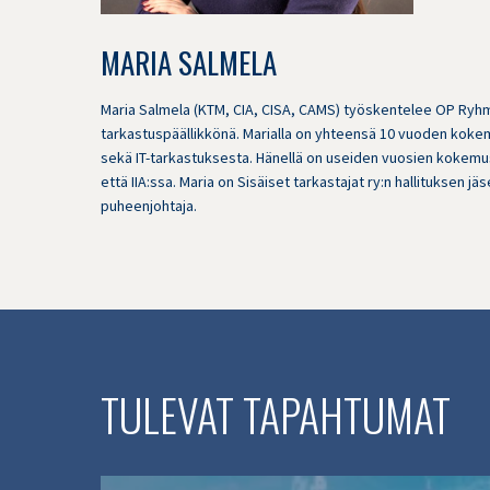
MARIA SALMELA
Maria Salmela (KTM, CIA, CISA, CAMS) työskentelee OP Ryh
tarkastuspäällikkönä. Marialla on yhteensä 10 vuoden koke
sekä IT-tarkastuksesta. Hänellä on useiden vuosien kokemus
että IIA:ssa. Maria on Sisäiset tarkastajat ry:n hallituksen j
puheenjohtaja.
TULEVAT TAPAHTUMAT