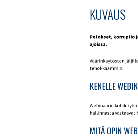
KUVAUS
Petokset, korruptio j
ajoissa.
Väärinkäytösten jäljil
tehokkaammin.
KENELLE WEBIN
Webinaarin kohderyhmän
hallinnasta vastaavat h
MITÄ OPIN WEB