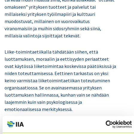
omakseen” yrityksen tuotteet ja palvelut tai
millaiseksi yrityksen työilmapiiri ja kulttuuri
muodostuvat, millainen on vuorovaikutus
viranomaisiin ja muihin sidosryhmiin sekä siinä,
millaisia valintoja sijoittajat tekevät.
Liike-toimintaetiikalla tähdätään siihen, että
luottamuksen, moraalin ja eettisyyden periaatteet
ovat käytössä liiketoimintaa koskevissa päätöksissä ja
niiden toteuttamisessa. Eettinen tarkastus on yksi
keino varmistaa liiketoimintaetiikan toteutuminen
organisaatiossa. Se on avainasemassa yrityksen
luottamuksen hallinnassa, kunhan vain se nähdään
laajemmin kuin vain psykologisessa ja
emotionaalisessa merkityksessä.
Yrityksen eettisen toiminnan yksi kulmakivistä on
sitoumusten täyttäminen sidosryhmiin nähden. Yksi