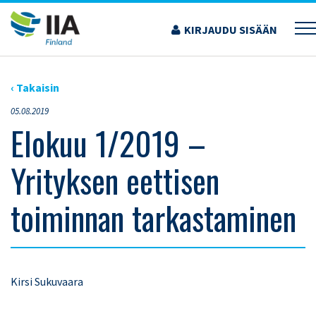
Siirry
sisältöön
KIRJAUDU SISÄÄN
›
AJANKOHTAISET ARTIKKELIT
›
ELOKUU 1/2019 – YRITYKSEN EETTISEN
TOIMINNAN TARKASTAMINEN
‹ Takaisin
05.08.2019
Elokuu 1/2019 –
Yrityksen eettisen
toiminnan tarkastaminen
Kirsi Sukuvaara