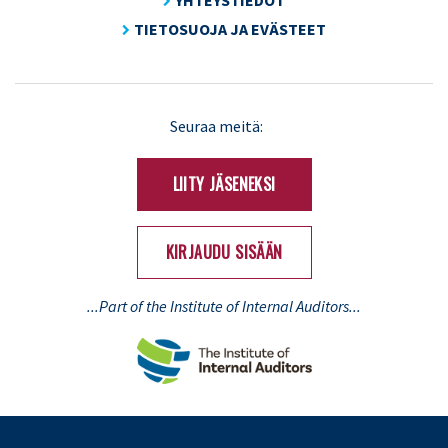
TIETOSUOJA JA EVÄSTEET
LinkedIn
X
Seuraa meitä:
(Twitter)
LIITY JÄSENEKSI
KIRJAUDU SISÄÄN
...Part of the Institute of Internal Auditors...