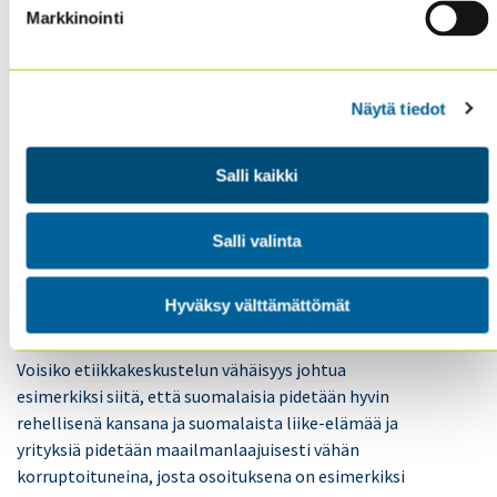
kuluttajien suojaamiseksi huijauksilta,
Markkinointi
harhaanjohtavalta mainonnalta ja syrjinnältä.
Julkinen keskustelu kuuluu eettisen kehityksen
Näytä tiedot
elinehtoihin. Usein julkisen ryöpytyksen kohteeksi
joutuneet yritykset ovat jatkossa tietoisempia
eettisestä toiminnastaan ja kiinnittävät eettisiin
Salli kaikki
asioihin tarkempaa huomiota. Suomalaisessa liike-
elämässä etiikkakeskustelut ovat olleet suhteellisen
Salli valinta
vähäisiä ja yritysjohtajat ovat pitäneet etiikkaa yhtenä
liike-elämän vähiten tärkeänä asiana EVA:n
Hyväksy välttämättömät
tutkimusten mukaan.
Voisiko etiikkakeskustelun vähäisyys johtua
esimerkiksi siitä, että suomalaisia pidetään hyvin
rehellisenä kansana ja suomalaista liike-elämää ja
yrityksiä pidetään maailmanlaajuisesti vähän
korruptoituneina, josta osoituksena on esimerkiksi