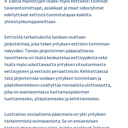
Edellä mainittujen lisäksi myös eettisesti toimivat
tavarantoimittajat, asiakkaat ja muut sidosryhmät
edellyttävät eettistä toimintatapaa kaikilta
yhteistyökumppaneiltaan.
Eettisillä tarkastuksilla luodaan osaltaan
järjestelmää, joka tekee yrityksen eettisen toiminnan
näkyväksi. Tämän järjestelmän pääasiallisena
tavoitteena on lisätä keskustelua eettisyydestä sekä
lisätä myös uskottavuutta yrityksen sitoutumisesta
eettisyyteen ja eettisiin periaatteisiin. Kehitettäessä
tätä järjestelmää voidaan yrityksen toimintaan ja
päätöksentekoon sisällyttää moraalista ulottuvuutta,
joka on avainasemassa luottamuspääoman
tuottamiseksi, ylläpitämiseksi ja kehittämiseksi.
Luottamus sosiaalisena pääomana on yksi yrityksen
tärkeimmistä voimavaroista. Se on ensiarvoisen
tärkeää muun muassa siinä, kuinka asiakkaat ”ottavat