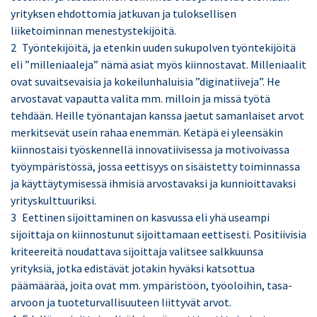
yrityksen ehdottomia jatkuvan ja tuloksellisen
liiketoiminnan menestystekijöitä.
Työntekijöitä, ja etenkin uuden sukupolven työntekijöitä
eli ”milleniaaleja” nämä asiat myös kiinnostavat. Milleniaalit
ovat suvaitsevaisia ja kokeilunhaluisia ”diginatiiveja”. He
arvostavat vapautta valita mm. milloin ja missä työtä
tehdään. Heille työnantajan kanssa jaetut samanlaiset arvot
merkitsevät usein rahaa enemmän. Ketäpä ei yleensäkin
kiinnostaisi työskennellä innovatiivisessa ja motivoivassa
työympäristössä, jossa eettisyys on sisäistetty toiminnassa
ja käyttäytymisessä ihmisiä arvostavaksi ja kunnioittavaksi
yrityskulttuuriksi.
Eettinen sijoittaminen on kasvussa eli yhä useampi
sijoittaja on kiinnostunut sijoittamaan eettisesti. Positiivisia
kriteereitä noudattava sijoittaja valitsee salkkuunsa
yrityksiä, jotka edistävät jotakin hyväksi katsottua
päämäärää, joita ovat mm. ympäristöön, työoloihin, tasa-
arvoon ja tuoteturvallisuuteen liittyvät arvot.