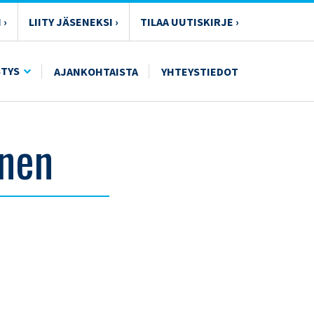
 ›
LIITY JÄSENEKSI ›
TILAA UUTISKIRJE ›
STYS
AJANKOHTAISTA
YHTEYSTIEDOT
inen