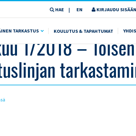
HAE
EN
KIRJAUDU SISÄÄN
|
USTUSLINJAN TARKASTAMINEN
ÄINEN TARKASTUS
YHDI
KOULUTUS & TAPAHTUMAT
uu 1/2018 – Toisen
tuslinjan tarkastam
ssä