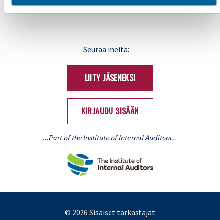
TIETOSUOJA JA EVÄSTEET
LinkedIn
X
Seuraa meitä:
(Twitter)
LIITY JÄSENEKSI
KIRJAUDU SISÄÄN
...Part of the Institute of Internal Auditors...
© 2026 Sisäiset tarkastajat