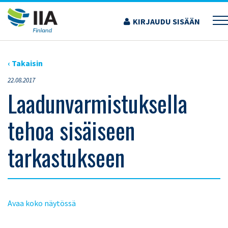
Siirry
sisältöön
KIRJAUDU SISÄÄN
›
AJANKOHTAISET ARTIKKELIT
›
LAADUNVARMISTUKSELLA TEHOA SISÄISEEN
TARKASTUKSEEN
‹ Takaisin
22.08.2017
Laadunvarmistuksella
tehoa sisäiseen
tarkastukseen
Avaa koko näytössä