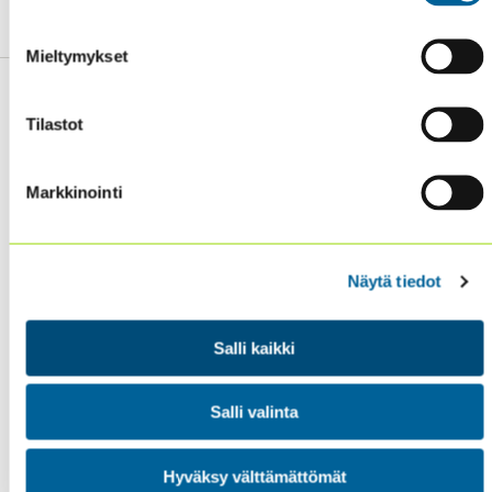
Mieltymykset
Tilastot
Sisäiset tarkastajat ry / Oy Inreviso Ab
Markkinointi
Energiakuja 3
FI 00180 Helsinki
Tel. +358 (0)50 505 6669
Näytä tiedot
SISÄINEN TARKASTUS
Salli kaikki
KOULUTUS & TAPAHTUMAT
AJANKOHTAISTA
Salli valinta
YHDISTYS
YHTEYSTIEDOT
Hyväksy välttämättömät