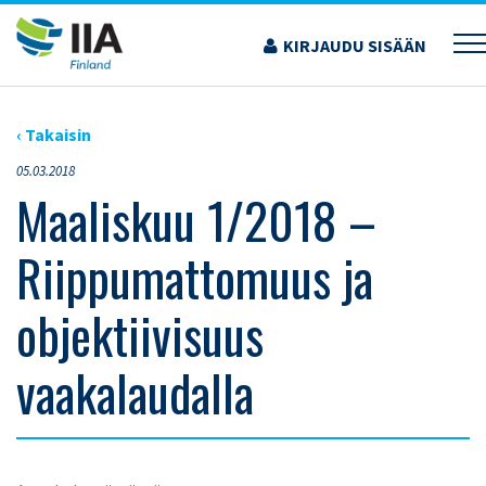
Siirry
sisältöön
KIRJAUDU SISÄÄN
›
AJANKOHTAISET ARTIKKELIT
›
MAALISKUU 1/2018 – RIIPPUMATTOMUUS JA
OBJEKTIIVISUUS VAAKALAUDALLA
‹ Takaisin
05.03.2018
Maaliskuu 1/2018 –
Riippumattomuus ja
objektiivisuus
vaakalaudalla