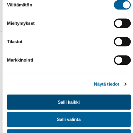
Välttämätön
valinta
Mieltymykset
Tilastot
Markkinointi
Sisäiset tarkastajat ry / Oy Inreviso Ab
Energiakuja 3
FI 00180 Helsinki
Näytä tiedot
Tel. +358 (0)50 505 6669
Salli kaikki
SISÄINEN TARKASTUS
KOULUTUS & TAPAHTUMAT
Salli valinta
AJANKOHTAISTA
YHDISTYS