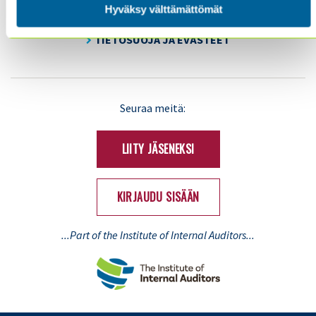
Hyväksy välttämättömät
YHTEYSTIEDOT
TIETOSUOJA JA EVÄSTEET
LinkedIn
X
Seuraa meitä:
(Twitter)
LIITY JÄSENEKSI
KIRJAUDU SISÄÄN
...Part of the Institute of Internal Auditors...