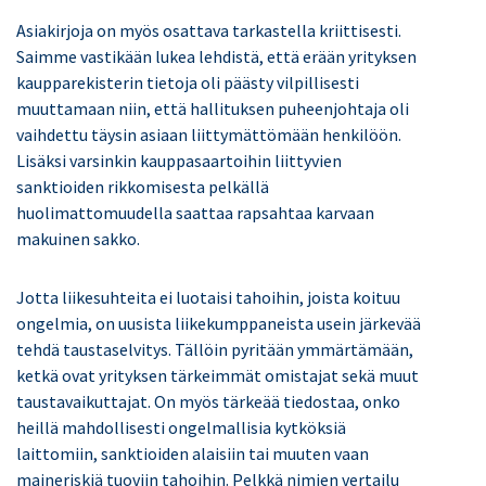
Asiakirjoja on myös osattava tarkastella kriittisesti.
Saimme vastikään lukea lehdistä, että erään yrityksen
kaupparekisterin tietoja oli päästy vilpillisesti
muuttamaan niin, että hallituksen puheenjohtaja oli
vaihdettu täysin asiaan liittymättömään henkilöön.
Lisäksi varsinkin kauppasaartoihin liittyvien
sanktioiden rikkomisesta pelkällä
huolimattomuudella saattaa rapsahtaa karvaan
makuinen sakko.
Jotta liikesuhteita ei luotaisi tahoihin, joista koituu
ongelmia, on uusista liikekumppaneista usein järkevää
tehdä taustaselvitys. Tällöin pyritään ymmärtämään,
ketkä ovat yrityksen tärkeimmät omistajat sekä muut
taustavaikuttajat. On myös tärkeää tiedostaa, onko
heillä mahdollisesti ongelmallisia kytköksiä
laittomiin, sanktioiden alaisiin tai muuten vaan
maineriskiä tuoviin tahoihin. Pelkkä nimien vertailu