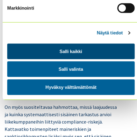
organisaatiota hahmottamaan, miten sisäinen
valvonta saadaan kattamaan mahdollisimman
Markkinointi
tehokkaasti keskeiset liikekumppaniriskit.
Luonnollisesti ne menettelytavat ja kontrollit, jotka
on luotu liikekumppaniriskin hallintaa varten, tulee
Näytä tiedot
sitten huomioida tarkastussuunnitelmassa ja käydä
kokonaisvaltaisesti läpi tarkastusten aikana.
Salli kaikki
On selvää, että varsinkin pienemmissä
organisaatioissa resurssit eivät välttämättä riitä
Salli valinta
taustaselvitysten tekemiseen. Ne vaativat paitsi
tietokantojen laaja-alaista läpikäyntiä, mutta myös
Hyväksy välttämättömät
usein yhteistyökumppaneita ympäri maailmaa.
On myös suositeltavaa hahmottaa, missä laajuudessa
ja kuinka systemaattisesti sisäinen tarkastus arvioi
liikekumppaneihin liittyviä compliance-riskejä.
Kattavatko toimenpiteet maineriskien ja
sanktiorikkomusten lisäksi myös sen, että sisäinen