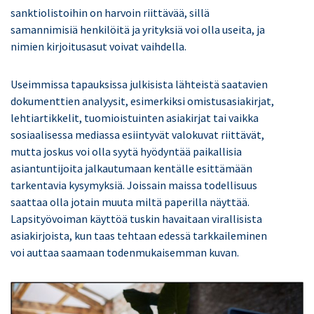
sanktiolistoihin on harvoin riittävää, sillä
samannimisiä henkilöitä ja yrityksiä voi olla useita, ja
nimien kirjoitusasut voivat vaihdella.
Useimmissa tapauksissa julkisista lähteistä saatavien
dokumenttien analyysit, esimerkiksi omistusasiakirjat,
lehtiartikkelit, tuomioistuinten asiakirjat tai vaikka
sosiaalisessa mediassa esiintyvät valokuvat riittävät,
mutta joskus voi olla syytä hyödyntää paikallisia
asiantuntijoita jalkautumaan kentälle esittämään
tarkentavia kysymyksiä. Joissain maissa todellisuus
saattaa olla jotain muuta miltä paperilla näyttää.
Lapsityövoiman käyttöä tuskin havaitaan virallisista
asiakirjoista, kun taas tehtaan edessä tarkkaileminen
voi auttaa saamaan todenmukaisemman kuvan.