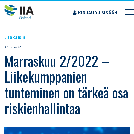
Siirry
sisältöön
KIRJAUDU SISÄÄN
›
AJANKOHTAISET ARTIKKELIT
›
MARRASKUU 2/2022 – LIIKEKUMPPANIEN
TUNTEMINEN ON TÄRKEÄ OSA RISKIENHALLINTAA
‹ Takaisin
11.11.2022
Marraskuu 2/2022 –
Liikekumppanien
tunteminen on tärkeä osa
riskienhallintaa