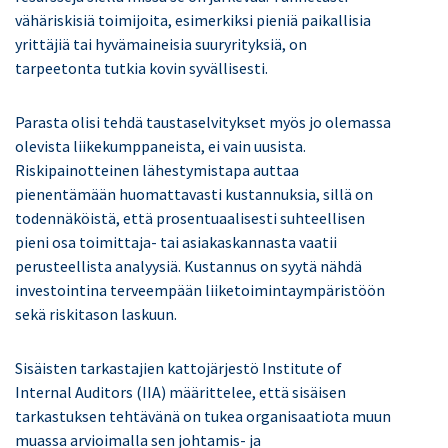
vähäriskisiä toimijoita, esimerkiksi pieniä paikallisia
yrittäjiä tai hyvämaineisia suuryrityksiä, on
tarpeetonta tutkia kovin syvällisesti.
Parasta olisi tehdä taustaselvitykset myös jo olemassa
olevista liikekumppaneista, ei vain uusista.
Riskipainotteinen lähestymistapa auttaa
pienentämään huomattavasti kustannuksia, sillä on
todennäköistä, että prosentuaalisesti suhteellisen
pieni osa toimittaja- tai asiakaskannasta vaatii
perusteellista analyysiä. Kustannus on syytä nähdä
investointina terveempään liiketoimintaympäristöön
sekä riskitason laskuun.
Sisäisten tarkastajien kattojärjestö Institute of
Internal Auditors (IIA) määrittelee, että sisäisen
tarkastuksen tehtävänä on tukea organisaatiota muun
muassa arvioimalla sen johtamis- ja