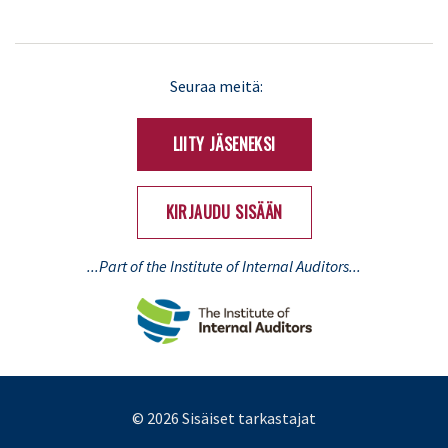
LinkedIn
X
Seuraa meitä:
(Twitter)
LIITY JÄSENEKSI
KIRJAUDU SISÄÄN
...Part of the Institute of Internal Auditors...
© 2026 Sisäiset tarkastajat