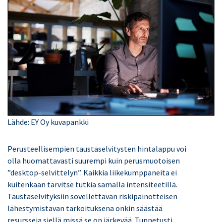
Lähde: EY Oy kuvapankki
Perusteellisempien taustaselvitysten hintalappu voi
olla huomattavasti suurempi kuin perusmuotoisen
”desktop-selvittelyn”. Kaikkia liikekumppaneita ei
kuitenkaan tarvitse tutkia samalla intensiteetillä.
Taustaselvityksiin sovellettavan riskipainotteisen
lähestymistavan tarkoituksena onkin säästää
resursseja siellä missä se on järkevää. Tunnetusti