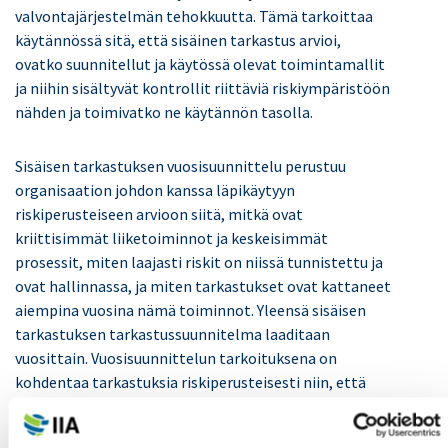
valvontajärjestelmän tehokkuutta. Tämä tarkoittaa
käytännössä sitä, että sisäinen tarkastus arvioi,
ovatko suunnitellut ja käytössä olevat toimintamallit
ja niihin sisältyvät kontrollit riittäviä riskiympäristöön
nähden ja toimivatko ne käytännön tasolla.
Sisäisen tarkastuksen vuosisuunnittelu perustuu
organisaation johdon kanssa läpikäytyyn
riskiperusteiseen arvioon siitä, mitkä ovat
kriittisimmät liiketoiminnot ja keskeisimmät
prosessit, miten laajasti riskit on niissä tunnistettu ja
ovat hallinnassa, ja miten tarkastukset ovat kattaneet
aiempina vuosina nämä toiminnot. Yleensä sisäisen
tarkastuksen tarkastussuunnitelma laaditaan
vuosittain. Vuosisuunnittelun tarkoituksena on
kohdentaa tarkastuksia riskiperusteisesti niin, että
riskialtteimmat toiminnot tulevat tarkastetuiksi
useimmin. Tyypillisesti sisäinen tarkastus etenee