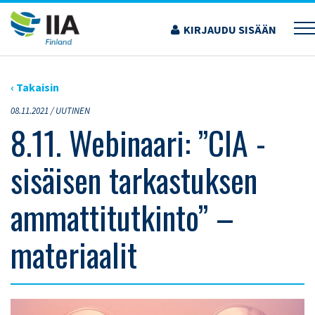
Siirry
sisältöön
KIRJAUDU SISÄÄN
›
ARTIKKELIT
›
8.11. WEBINAARI: ”CIA -SISÄISEN TARKASTUKSEN
AMMATTITUTKINTO” – MATERIAALIT
‹ Takaisin
08.11.2021 /
UUTINEN
8.11. Webinaari: ”CIA -
sisäisen tarkastuksen
ammattitutkinto” –
materiaalit