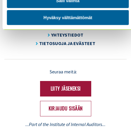
SISÄINEN TARKASTUS
Salli valinta
KOULUTUS & TAPAHTUMAT
AJANKOHTAISTA
Hyväksy välttämättömät
YHDISTYS
YHTEYSTIEDOT
TIETOSUOJA JA EVÄSTEET
LinkedIn
X
Seuraa meitä:
(Twitter)
LIITY JÄSENEKSI
KIRJAUDU SISÄÄN
...Part of the Institute of Internal Auditors...