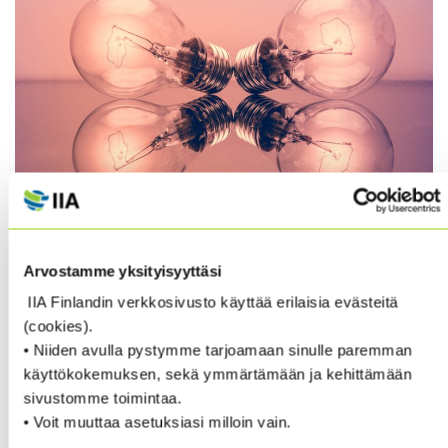
Arvostamme yksityisyyttäsi
Lämmin kiitos kaikille 8.11. pidetyn ”CIA -sisäisen
IIA Finlandin verkkosivusto käyttää erilaisia evästeitä
tarkastuksen ammattitutkinto” -webinaarin
(cookies).
osallistujille!
• Niiden avulla pystymme tarjoamaan sinulle paremman
käyttökokemuksen, sekä ymmärtämään ja kehittämään
Tässä info-webinaarissa aiheena oli CIA-tutkinto –
sivustomme toimintaa.
tapahtuman tarkempiin tietoihin pääset
tästä
.
• Voit muuttaa asetuksiasi milloin vain.