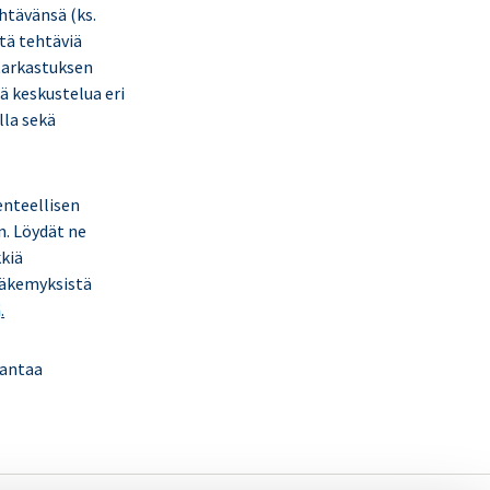
htävänsä (ks.
tä tehtäviä
 tarkastuksen
ää keskustelua eri
lla sekä
enteellisen
n. Löydät ne
kkiä
näkemyksistä
ä
.
 antaa