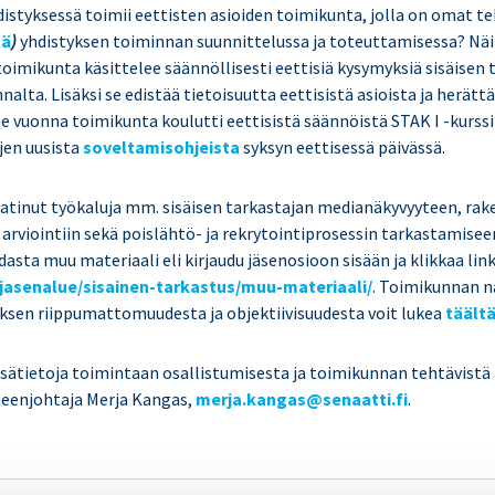
distyksessä toimii eettisten asioiden toimikunta, jolla on omat te
tä
)
yhdistyksen toiminnan suunnittelussa ja toteuttamisessa? Näi
oimikunta käsittelee säännöllisesti eettisiä kysymyksiä sisäisen
nnalta. Lisäksi se edistää tietoisuutta eettisistä asioista ja herätt
e vuonna toimikunta koulutti eettisistä säännöistä STAK I -kurssi
jen uusista
soveltamisohjeista
syksyn eettisessä päivässä.
atinut työkaluja mm. sisäisen tarkastajan medianäkyvyyteen, rak
 arviointiin sekä poislähtö- ja rekrytointiprosessin tarkastamisee
dasta muu materiaali eli kirjaudu jäsenosioon sisään ja klikkaa lin
fi/jasenalue/sisainen-tarkastus/muu-materiaali/
. Toimikunnan 
uksen riippumattomuudesta ja objektiivisuudesta voit lukea
täält
isätietoja toimintaan osallistumisesta ja toimikunnan tehtävistä
eenjohtaja Merja Kangas,
merja.kangas@senaatti.fi
.