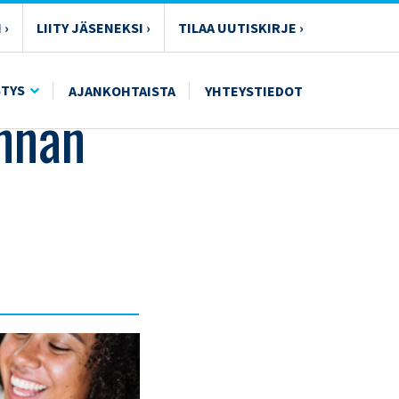
 ›
LIITY JÄSENEKSI ›
TILAA UUTISKIRJE ›
STYS
AJANKOHTAISTA
YHTEYSTIEDOT
unnan