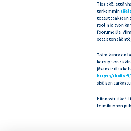
Tiesitkö, että yh
tarkemmin
tääl
toteuttaakseen t
roolin ja työn ka
foorumeilla. Viim
eettisten sääntö
Toimikunta on la
korruption riskin
jäsensivuilta koh
https://theiia.
sisäisen tarkast
Kiinnostuitko? L
toimikunnan puh