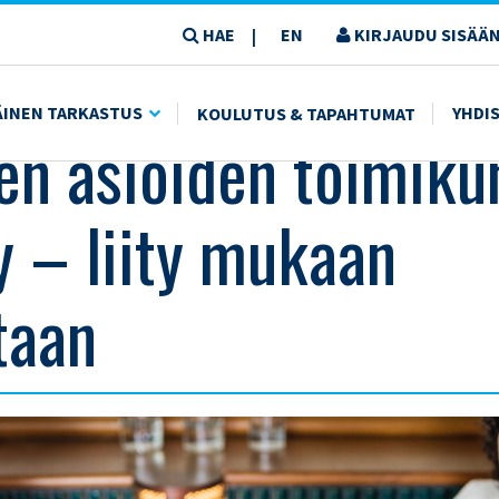
HAE
EN
KIRJAUDU SISÄÄN
|
TY MUKAAN TOIMINTAAN
ÄINEN TARKASTUS
YHDI
KOULUTUS & TAPAHTUMAT
ten asioiden toimik
y – liity mukaan
taan