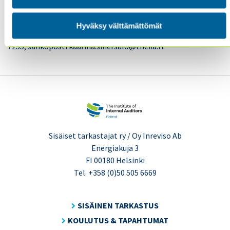
Lisätietoa ja yhteydenotot sähköpostitse
sisaiset.tarkastajat@theiia.fi tai soittamalla
Hyväksy välttämättömät
toiminnanjohtajalle Kaarina Sinersalo puh 050 325
7255, sähköposti kaarina.sinersalo@theiia.fi.
Sisäiset tarkastajat ry / Oy Inreviso Ab
Energiakuja 3
FI 00180 Helsinki
Tel. +358 (0)50 505 6669
SISÄINEN TARKASTUS
KOULUTUS & TAPAHTUMAT