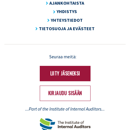
AJANKOHTAISTA
YHDISTYS
YHTEYSTIEDOT
TIETOSUOJA JA EVÄSTEET
LinkedIn
X
Seuraa meitä:
(Twitter)
LIITY JÄSENEKSI
KIRJAUDU SISÄÄN
...Part of the Institute of Internal Auditors...