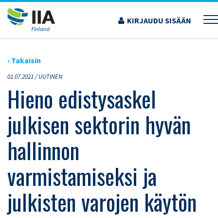
Siirry
sisältöön
KIRJAUDU SISÄÄN
›
ARTIKKELIT
›
HIENO EDISTYSASKEL JULKISEN SEKTORIN HYVÄN HALLINNON
VARMISTAMISEKSI JA JULKISTEN VAROJEN KÄYTÖN VALVONNAN KEHITTÄMISEKSI!
‹ Takaisin
01.07.2021 /
UUTINEN
Hieno edistysaskel
julkisen sektorin hyvän
hallinnon
varmistamiseksi ja
julkisten varojen käytön