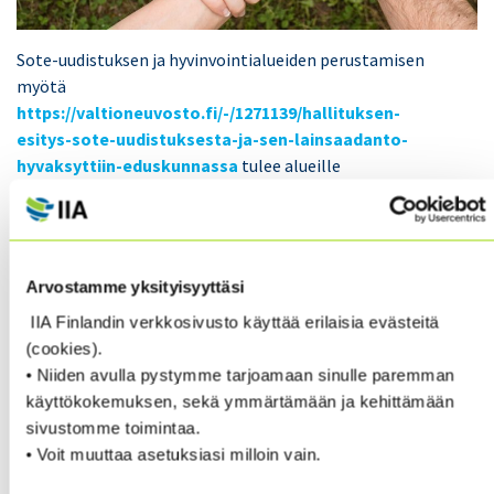
Sote-uudistuksen ja hyvinvointialueiden perustamisen
myötä
https://valtioneuvosto.fi/-/1271139/hallituksen-
esitys-sote-uudistuksesta-ja-sen-lainsaadanto-
hyvaksyttiin-eduskunnassa
tulee alueille
perustettavaksi
riippumaton
sisäinen tarkastus!
Sisäiset tarkastajat ry on valmiina auttamaan
hyvinvointialueita laadukkaan ja riippumattoman
Arvostamme yksityisyyttäsi
sisäisen tarkastuksen järjestämiseksi. Autamme
IIA Finlandin verkkosivusto käyttää erilaisia evästeitä
avaamaan käsitteellisesti, mitä sisäinen tarkastus
(cookies).
tarkoittaa ja mitä tarkoittaa riippumattomuus.
• Niiden avulla pystymme tarjoamaan sinulle paremman
Selkeytämme sisäisen tarkastuksen roolia suhteessa
käyttökokemuksen, sekä ymmärtämään ja kehittämään
alueiden eri tarkastus- ja arviointitoimijoiden rooleihin
sivustomme toimintaa.
ja yhteistyöhön (hyödyntäen globaalia Kolmen linjan
• Voit muuttaa asetuksiasi milloin vain.
mallia – lisätietoa tästä
Kolmen linjan mallista
löydät mm. täältä
.).