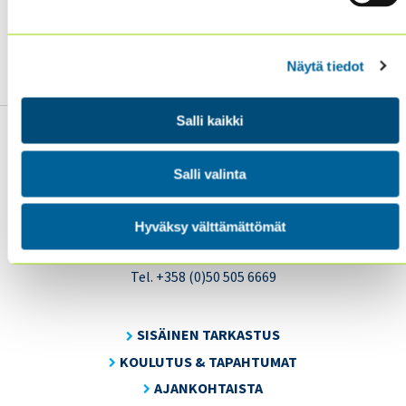
Please find
attached a detailed description of the
event.
Näytä tiedot
Salli kaikki
Salli valinta
Sisäiset tarkastajat ry / Oy Inreviso Ab
Hyväksy välttämättömät
Energiakuja 3
FI 00180 Helsinki
Tel. +358 (0)50 505 6669
SISÄINEN TARKASTUS
KOULUTUS & TAPAHTUMAT
AJANKOHTAISTA