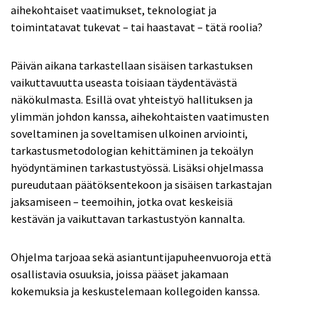
aihekohtaiset vaatimukset, teknologiat ja
toimintatavat tukevat – tai haastavat – tätä roolia?
Päivän aikana tarkastellaan sisäisen tarkastuksen
vaikuttavuutta useasta toisiaan täydentävästä
näkökulmasta. Esillä ovat yhteistyö hallituksen ja
ylimmän johdon kanssa, aihekohtaisten vaatimusten
soveltaminen ja soveltamisen ulkoinen arviointi,
tarkastusmetodologian kehittäminen ja tekoälyn
hyödyntäminen tarkastustyössä. Lisäksi ohjelmassa
pureudutaan päätöksentekoon ja sisäisen tarkastajan
jaksamiseen – teemoihin, jotka ovat keskeisiä
kestävän ja vaikuttavan tarkastustyön kannalta.
Ohjelma tarjoaa sekä asiantuntijapuheenvuoroja että
osallistavia osuuksia, joissa pääset jakamaan
kokemuksia ja keskustelemaan kollegoiden kanssa.