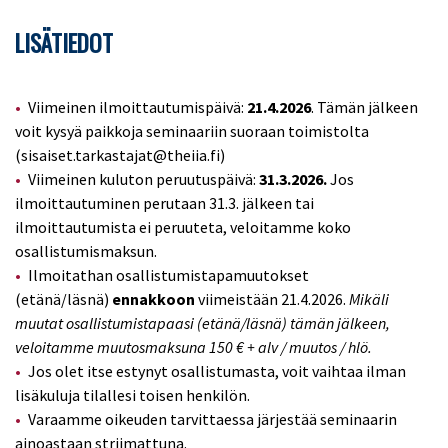
LISÄTIEDOT
Viimeinen ilmoittautumispäivä:
21.4.2026
. Tämän jälkeen
voit kysyä paikkoja seminaariin suoraan toimistolta
(sisaiset.tarkastajat@theiia.fi)
Viimeinen kuluton peruutuspäivä:
31.3.2026.
Jos
ilmoittautuminen perutaan 31.3. jälkeen tai
ilmoittautumista ei peruuteta, veloitamme koko
osallistumismaksun.
Ilmoitathan osallistumistapamuutokset
(etänä/läsnä)
ennakkoon
viimeistään 21.4.2026.
Mikäli
muutat osallistumistapaasi (etänä/läsnä) tämän jälkeen,
veloitamme muutosmaksuna 150 € + alv / muutos / hlö.
Jos olet itse estynyt osallistumasta, voit vaihtaa ilman
lisäkuluja tilallesi toisen henkilön.
Varaamme oikeuden tarvittaessa järjestää seminaarin
ainoastaan striimattuna.