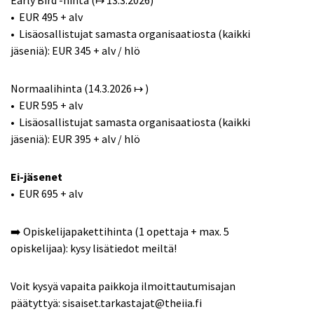
Early Bird -hinta (↦ 13.3.2026)
• EUR 495 + alv
• Lisäosallistujat samasta organisaatiosta (kaikki
jäseniä): EUR 345 + alv / hlö
Normaalihinta (14.3.2026 ↦ )
• EUR 595 + alv
• Lisäosallistujat samasta organisaatiosta (kaikki
jäseniä): EUR 395 + alv / hlö
Ei-jäsenet
• EUR 695 + alv
➡️ Opiskelijapakettihinta (1 opettaja + max. 5
opiskelijaa): kysy lisätiedot meiltä!
Voit kysyä vapaita paikkoja ilmoittautumisajan
päätyttyä: sisaiset.tarkastajat@theiia.fi