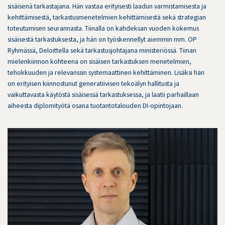
sisäisenä tarkastajana. Hän vastaa erityisesti laadun varmistamisesta ja
kehittämisestä, tarkastusmenetelmien kehittämisestä sekä strategian
toteutumisen seurannasta. Tiinalla on kahdeksan vuoden kokemus
sisäisestä tarkastuksesta, ja hän on työskennellyt aiemmin mm. OP
Ryhmässä, Deloittella sekä tarkastusjohtajana ministeriössä. Tiinan
mielenkiinnon kohteena on sisäisen tarkastuksen menetelmien,
tehokkuuden ja relevanssin systemaattinen kehittäminen. Lisäksi hän
on erityisen kiinnostunut generatiivisen tekoälyn hallitusta ja
vaikuttavasta käytöstä sisäisessä tarkastuksessa, ja laatii parhaillaan
aiheesta diplomityötä osana tuotantotalouden DI-opintojaan.