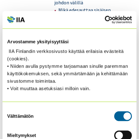
johdon välillä
Mikä edesauttaa sisäisen
tarkastuksen toimivuutta – miten
yhdessä saamme asiat rullaamaan
Sirkku Karjalainen
&
Leena
Arvostamme yksityisyyttäsi
Laitinen
, Alko
IIA Finlandin verkkosivusto käyttää erilaisia evästeitä
14:40
Q&A – Sirkku Karjalainen ja
(cookies).
Leena Laitinen
• Niiden avulla pystymme tarjoamaan sinulle paremman
käyttökokemuksen, sekä ymmärtämään ja kehittämään
14:50
Haastattelu, tiedon
sivustomme toimintaa.
luotettavuus ja
• Voit muuttaa asetuksiasi milloin vain.
päätöksenteko – mikä toimii
ja mikä ei
Suostumuksen
Päätöksenteko epävarman tiedon
Välttämätön
valinta
varassa
Tiedon luotettavuuden arviointi
Mieltymykset
Haastattelu