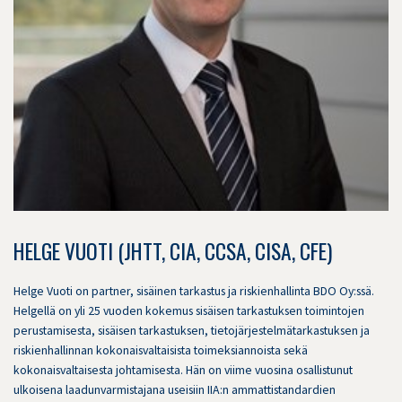
HELGE VUOTI (JHTT, CIA, CCSA, CISA, CFE)
Helge Vuoti on partner, sisäinen tarkastus ja riskienhallinta BDO Oy:ssä.
Helgellä on yli 25 vuoden kokemus sisäisen tarkastuksen toimintojen
perustamisesta, sisäisen tarkastuksen, tietojärjestelmätarkastuksen ja
riskienhallinnan kokonaisvaltaisista toimeksiannoista sekä
kokonaisvaltaisesta johtamisesta. Hän on viime vuosina osallistunut
ulkoisena laadunvarmistajana useisiin IIA:n ammattistandardien