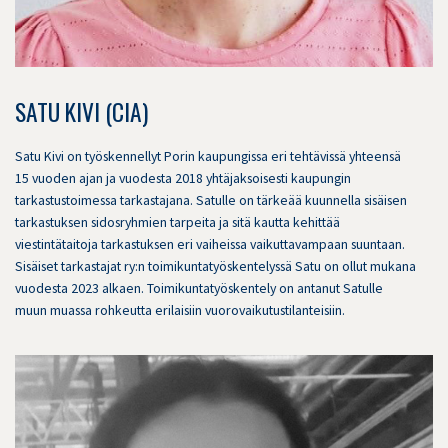
SATU KIVI (CIA)
Satu Kivi on työskennellyt Porin kaupungissa eri tehtävissä yhteensä
15 vuoden ajan ja vuodesta 2018 yhtäjaksoisesti kaupungin
tarkastustoimessa tarkastajana. Satulle on tärkeää kuunnella sisäisen
tarkastuksen sidosryhmien tarpeita ja sitä kautta kehittää
viestintätaitoja tarkastuksen eri vaiheissa vaikuttavampaan suuntaan.
Sisäiset tarkastajat ry:n toimikuntatyöskentelyssä Satu on ollut mukana
vuodesta 2023 alkaen. Toimikuntatyöskentely on antanut Satulle
muun muassa rohkeutta erilaisiin vuorovaikutustilanteisiin.