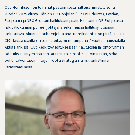
Outi Henriksson on toiminut päätoimisesti hallitusammattilaisena
vuoden 2025 alusta. Hän on OP Pohjolan (OP Osuuskunta), Patrian,
Etteplanin ja NRC Groupin hallituksen jäsen. Hän toimii OP Pohjolassa
riskivaliokunnan puheenjohtajana sekä muissa hallitusyhtiöissään
tarkastusvaliokunnan puheenjohtajana. Henrikssonilla on pitkä ja laaja
CFO-tausta useilta eri toimialoilta, viimeisimpänä 7 vuotta finanssialalla
Aktia Pankissa. Outi keskittyy esityksessään hallituksen ja johtoryhmän
odotuksiin liittyen sisäisen tarkastuksen rooliin ja toimintaan, sekä
pohtii valvontatoimintojen roolia strategian ja riskienhallinnan
varmistamisessa.