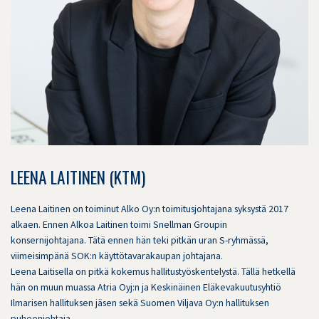
LEENA LAITINEN (KTM)
Leena Laitinen on toiminut Alko Oy:n toimitusjohtajana syksystä 2017
alkaen. Ennen Alkoa Laitinen toimi Snellman Groupin
konsernijohtajana. Tätä ennen hän teki pitkän uran S-ryhmässä,
viimeisimpänä SOK:n käyttötavarakaupan johtajana.
Leena Laitisella on pitkä kokemus hallitustyöskentelystä. Tällä hetkellä
hän on muun muassa Atria Oyj:n ja Keskinäinen Eläkevakuutusyhtiö
Ilmarisen hallituksen jäsen sekä Suomen Viljava Oy:n hallituksen
puheenjohtaja.