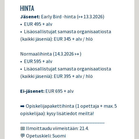
HINTA
Jäsenet:
Early Bird -hinta (↦ 13.3.2026)
• EUR 495 + alv
• Lisäosallistujat samasta organisaatiosta
(kaikki jäseniä): EUR 345 + alv / hlö
Normaalihinta (14.3.2026 ↦ )
• EUR 595 + alv
• Lisäosallistujat samasta organisaatiosta
(kaikki jäseniä): EUR 395 + alv / hlö
Ei-jäsenet:
EUR 695 + alv
➡️ Opiskelijapakettihinta (1 opettaja + max. 5
opiskelijaa): kysy lisätiedot meiltä!
__________________________________
📅 Ilmoittaudu viimeistään: 21.4.
💬 Opetuskieli: Suomi