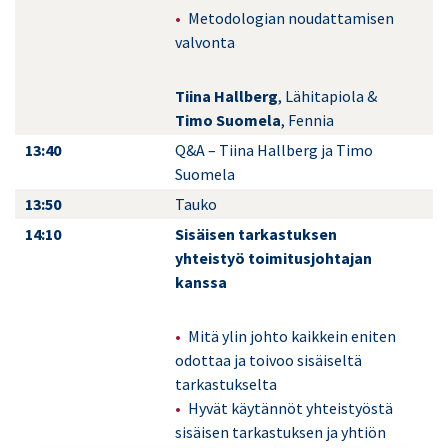
Metodologian noudattamisen
valvonta
Tiina Hallberg
, Lähitapiola &
Timo Suomela
, Fennia
13:40
Q&A – Tiina Hallberg ja Timo
Suomela
13:50
Tauko
14:10
Sisäisen tarkastuksen
yhteistyö toimitusjohtajan
kanssa
Mitä ylin johto kaikkein eniten
odottaa ja toivoo sisäiseltä
tarkastukselta
Hyvät käytännöt yhteistyöstä
sisäisen tarkastuksen ja yhtiön