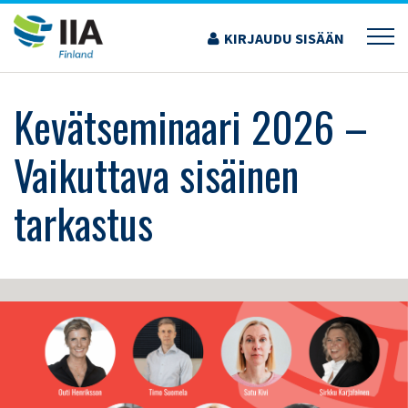
Siirry
sisältöön
KIRJAUDU SISÄÄN
›
KOULUTUS JA TAPAHTUMAT
›
KEVÄTSEMINAARI 2026 – VAIKUTTAVA SISÄINEN
TARKASTUS
Kevätseminaari 2026 –
Vaikuttava sisäinen
tarkastus