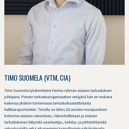
TIMO SUOMELA (VTM, CIA)
Timo Suomela työskentelee Fennia-ryhmän sisäisen tarkastuksen
johtajana. Pienen tarkastusorganisaation vetäjänä hän on mukana
kaikessa yksikön toiminnassa tarkastushaastatteluista
hallitusraportointiin. Timolla on lähes 20 vuoden monipuolinen
kokemus sisäisen valvontaan, riskienhallintaan ja sisäisen
tarkastukseen liittyvistä asiantuntija-, kehitys- ja johtotehtävistä
vakuutusalalta sekä aikaisemmin konsultoinnin näkökulmasta.