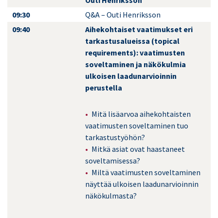
Outi Henriksson
09:30
Q&A – Outi Henriksson
09:40
Aihekohtaiset vaatimukset eri
tarkastusalueissa (topical
requirements): vaatimusten
soveltaminen ja näkökulmia
ulkoisen laadunarvioinnin
perustella
Mitä lisäarvoa aihekohtaisten
vaatimusten soveltaminen tuo
tarkastustyöhön?
Mitkä asiat ovat haastaneet
soveltamisessa?
Miltä vaatimusten soveltaminen
näyttää ulkoisen laadunarvioinnin
näkökulmasta?