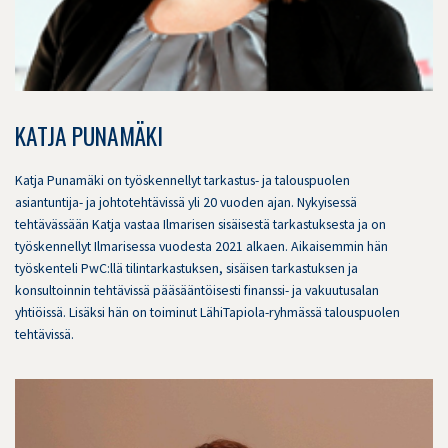
KATJA PUNAMÄKI
Katja Punamäki on työskennellyt tarkastus- ja talouspuolen
asiantuntija- ja johtotehtävissä yli 20 vuoden ajan. Nykyisessä
tehtävässään Katja vastaa Ilmarisen sisäisestä tarkastuksesta ja on
työskennellyt Ilmarisessa vuodesta 2021 alkaen. Aikaisemmin hän
työskenteli PwC:llä tilintarkastuksen, sisäisen tarkastuksen ja
konsultoinnin tehtävissä pääsääntöisesti finanssi- ja vakuutusalan
yhtiöissä. Lisäksi hän on toiminut LähiTapiola-ryhmässä talouspuolen
tehtävissä.