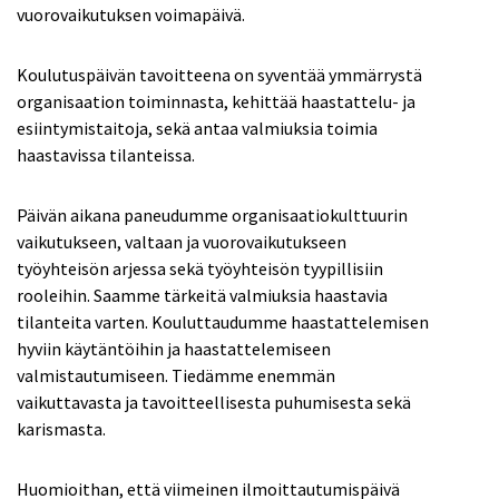
vuorovaikutuksen voimapäivä.
Koulutuspäivän tavoitteena on syventää ymmärrystä
organisaation toiminnasta, kehittää haastattelu- ja
esiintymistaitoja, sekä antaa valmiuksia toimia
haastavissa tilanteissa.
Päivän aikana paneudumme organisaatiokulttuurin
vaikutukseen, valtaan ja vuorovaikutukseen
työyhteisön arjessa sekä työyhteisön tyypillisiin
rooleihin. Saamme tärkeitä valmiuksia haastavia
tilanteita varten. Kouluttaudumme haastattelemisen
hyviin käytäntöihin ja haastattelemiseen
valmistautumiseen. Tiedämme enemmän
vaikuttavasta ja tavoitteellisesta puhumisesta sekä
karismasta.
Huomioithan, että viimeinen ilmoittautumispäivä