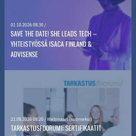
01.10.2026 08:30 /
SAVE THE DATE! SHE LEADS TECH –
YHTEISTYÖSSÄ ISACA FINLAND &
ADVISENSE
21.08.2026 08:20 / Webinaari (suomeksi)
TARKASTUSFOORUMI: SERTIFIKAATIT