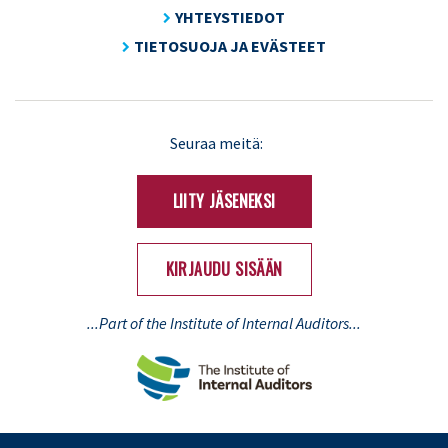
YHTEYSTIEDOT
TIETOSUOJA JA EVÄSTEET
LinkedIn
X
Seuraa meitä:
(Twitter)
LIITY JÄSENEKSI
KIRJAUDU SISÄÄN
...Part of the Institute of Internal Auditors...