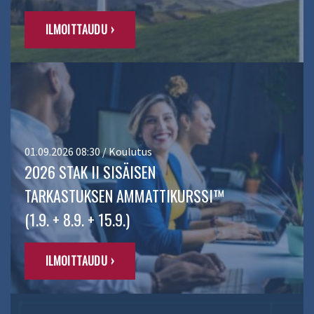
ILMOITTAUDU ›
01.09.2026 08:30 / Koulutus
2026 STAK II SISÄISEN
TARKASTUKSEN AMMATTIKURSSI™
(1.9. + 8.9. + 15.9.)
ILMOITTAUDU ›