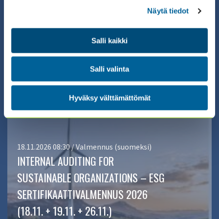
Näytä tiedot
01.01.2026 00:00 / Valmennus (eng)
ECIIA: CFS-EU, COSO ERM OR COSO IC
Salli kaikki
CERTIFICATE TRAINING ONLINE
Salli valinta
(ENGLISH)
Hyväksy välttämättömät
18.11.2026 08:30 / Valmennus (suomeksi)
INTERNAL AUDITING FOR
SUSTAINABLE ORGANIZATIONS – ESG
SERTIFIKAATTIVALMENNUS 2026
(18.11. + 19.11. + 26.11.)