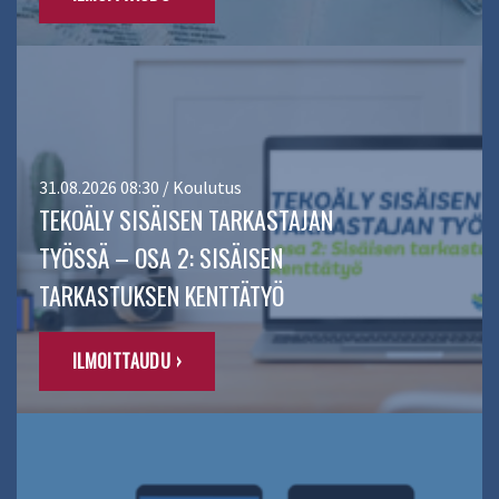
31.08.2026 08:30 / Koulutus
TEKOÄLY SISÄISEN TARKASTAJAN
TYÖSSÄ – OSA 2: SISÄISEN
TARKASTUKSEN KENTTÄTYÖ
ILMOITTAUDU ›