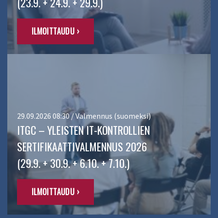
(23.9. + 24.9. + 29.9.)
ILMOITTAUDU ›
29.09.2026 08:30 / Valmennus (suomeksi)
ITGC – YLEISTEN IT-KONTROLLIEN
SERTIFIKAATTIVALMENNUS 2026
(29.9. + 30.9. + 6.10. + 7.10.)
ILMOITTAUDU ›