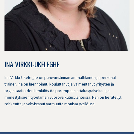
INA VIRKKI-UKELEGHE
Ina Virkki-Ukeleghe on puheviestinnän ammattilainen ja personal
trainer. Ina on luennoinut, kouluttanut ja valmentanut yritysten ja
organisaatioiden henkilöstöä parempaan asiakaspalveluun ja
menestykseen työelämän vuorovaikutustilanteissa. Hän on herätellyt
rohkeutta ja vahvistanut varmuutta monissa yksilöissä.