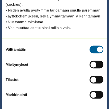
(cookies).
• Niiden avulla pystymme tarjoamaan sinulle paremman
käyttökokemuksen, sekä ymmärtämään ja kehittämään
25.08.2026 08:30 / Valmennus (suomeksi)
sivustomme toimintaa.
PÄIVITETTY SISÄISEN
• Voit muuttaa asetuksiasi milloin vain.
TARKASTUKSEN CIA-
AMMATTITUTKINNON VALMENNUS
Suostumuksen
Välttämätön
valinta
2026 – OSA III
Mieltymykset
ILMOITTAUDU ›
Tilastot
Markkinointi