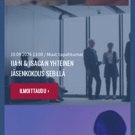
10.09.2026 13:00 / Muut tapahtumat
IIA:N & ISACA:N YHTEINEN
JÄSENKOKOUS SEB:LLÄ
ILMOITTAUDU ›