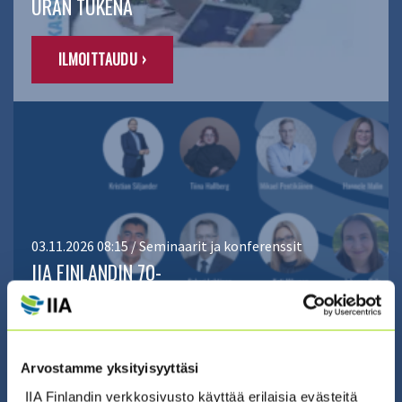
URAN TUKENA
ILMOITTAUDU ›
03.11.2026 08:15 / Seminaarit ja konferenssit
IIA FINLANDIN 70-
VUOTISJUHLASEMINAARI 2026
ILMOITTAUDU ›
Arvostamme yksityisyyttäsi
IIA Finlandin verkkosivusto käyttää erilaisia evästeitä